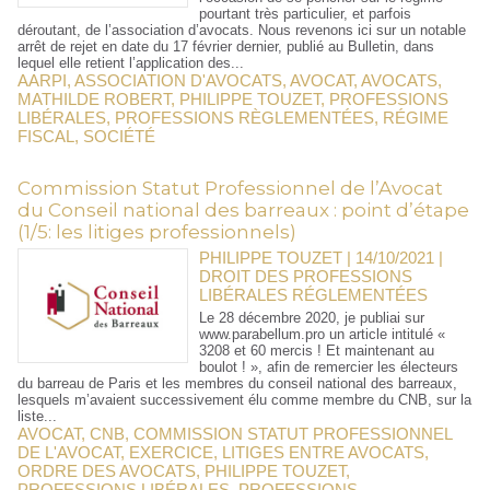
pourtant très particulier, et parfois
déroutant, de l’association d’avocats. Nous revenons ici sur un notable
arrêt de rejet en date du 17 février dernier, publié au Bulletin, dans
lequel elle retient l’application des...
AARPI
,
ASSOCIATION D'AVOCATS
,
AVOCAT
,
AVOCATS
,
MATHILDE ROBERT
,
PHILIPPE TOUZET
,
PROFESSIONS
LIBÉRALES
,
PROFESSIONS RÈGLEMENTÉES
,
RÉGIME
FISCAL
,
SOCIÉTÉ
Commission Statut Professionnel de l’Avocat
du Conseil national des barreaux : point d’étape
(1/5: les litiges professionnels)
PHILIPPE TOUZET | 14/10/2021
|
DROIT DES PROFESSIONS
LIBÉRALES RÉGLEMENTÉES
Le 28 décembre 2020, je publiai sur
www.parabellum.pro un article intitulé «
3208 et 60 mercis ! Et maintenant au
boulot ! », afin de remercier les électeurs
du barreau de Paris et les membres du conseil national des barreaux,
lesquels m’avaient successivement élu comme membre du CNB, sur la
liste...
AVOCAT
,
CNB
,
COMMISSION STATUT PROFESSIONNEL
DE L'AVOCAT
,
EXERCICE
,
LITIGES ENTRE AVOCATS
,
ORDRE DES AVOCATS
,
PHILIPPE TOUZET
,
PROFESSIONS LIBÉRALES
,
PROFESSIONS