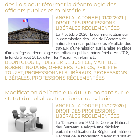
des Lois pour réformer la déontologie des
officiers publics et ministériels
ANGELA LA TORRE | 01/02/2021
|
DROIT DES PROFESSIONS
LIBÉRALES RÉGLEMENTÉES
Le 7 octobre 2020, la communication sur
la commission des Lois de l’Assemblée
nationale rendait publique les résultats des
travaux d’une mission sur la mise en place
d’un collège de déontologie des officiers publics ministériels. En 2018,
la loi du 6 août 2015, dite « loi Macron », réformait...
DÉONTOLOGIE
,
HUISSIER DE JUSTICE
,
MATHILDE
ROBERT
,
NOTAIRE
,
OFFICIERS PUBLICS
,
PHILIPPE
TOUZET
,
PROFESSIONNELS LIBÉRAUX
,
PROFESSIONS
LIBÉRALES
,
PROFESSIONS RÈGLEMENTÉES
Modification de l’article 14 du RIN portant sur le
statut du collaborateur libéral ou salarié
ANGELA LA TORRE | 17/12/2020
|
DROIT DES PROFESSIONS
LIBÉRALES RÉGLEMENTÉES
Le 13 novembre 2020, le Conseil National
des Barreaux a adopté une décision
portant modification du Règlement Intérieur
National de la profession d’avocat (RIN) et