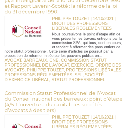
(3/5: Intelligibilité de la loi du 31 décembre 1990
et Rapport Lavenir-Scotté : la réforme de la loi
du 31 décembre 1990)
PHILIPPE TOUZET | 14/10/2021
|
DROIT DES PROFESSIONS
LIBÉRALES RÉGLEMENTÉES
Nous poursuivons le point d’étape afin de
vous présenter les travaux entrepris par la
commission SPA, qui tous, sont en cours,
et tendent à réformer des pans entiers de
notre statut professionnel. Cette série d’articles se poursuit par la
proposition de réforme, initiée par les pouvoirs publics en...
AVOCAT
,
BARREAUX
,
CNB
,
COMMISSION STATUT
PROFESSIONNEL DE L'AVOCAT
,
EXERCICE
,
ORDRE DES
AVOCATS
,
PHILIPPE TOUZET
,
PROFESSIONS LIBÉRALES
,
PROFESSIONS RÈGLEMENTÉES
,
SEL
,
SOCIÉTÉ
D'EXERCICE LIBÉRAL
,
STATUT PROFESSIONNEL
Commission Statut Professionnel de l’Avocat
du Conseil national des barreaux : point d’étape
(4/5: L’ouverture du capital des sociétés
d’avocats à des tiers)
PHILIPPE TOUZET | 14/10/2021
|
DROIT DES PROFESSIONS
LIBÉRALES RÉGLEMENTÉES