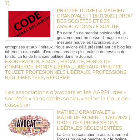
?)
PHILIPPE TOUZET & MATHIEU
GRANDVALET | 18/01/2022
|
DROIT
DES SOCIÉTÉS ET DES
ASSOCIATIONS / FISCALITÉ
En cette fin de mandat présidentiel, le
gouvernement ne cesse d’imaginer des
mesures nouvelles favorables aux
entreprises et aux libéraux. Nous avions déjà présenté sur ce blog les
différents dispositifs d’exonérations des plus-values de cession de
fonds. La loi de finances publiée dans le Journal...
EXONÉRATION
,
FISCAL
,
FISCALITÉ
,
FONDS DE
COMMERCE
,
FONDS LIBÉRAL
,
LIBÉRAUX
,
PHILIPPE
TOUZET
,
PROFESIONNELS LIBÉRAUX
,
PROFESSIONS
RÈGLEMENTÉES
,
RÉFORME
Les associations d’avocats et les AARPI : des «
sociétés » sans droits sociaux selon la Cour de
cassation
MATHIEU GRANDVALET &
MATHILDE ROBERT | 17/01/2022
|
DROIT DES PROFESSIONS
LIBÉRALES RÉGLEMENTÉES
La Cour de cassation a assez rarement
l’occasion de se pencher sur le régime