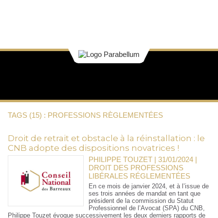
TAGS (15) : PROFESSIONS RÈGLEMENTÉES
Droit de retrait et obstacle à la réinstallation : le
CNB adopte des dispositions novatrices !
PHILIPPE TOUZET | 31/01/2024
|
DROIT DES PROFESSIONS
LIBÉRALES RÉGLEMENTÉES
En ce mois de janvier 2024, et à l’issue de
ses trois années de mandat en tant que
président de la commission du Statut
Professionnel de l’Avocat (SPA) du CNB,
Philippe Touzet évoque successivement les deux derniers rapports de