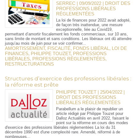
SERREC | 09/09/2022
|
DROIT DES
PROFESSIONS LIBÉRALES
RÉGLEMENTÉES
La loi de finances pour 2022 avait adopté,
de façon très inattendue, une mesure
exceptionnelle, liée au Covid19,
permettant d’amortir fiscalement les fonds commerciaux, sur 10 ans,
sans limite de montant et sans conditions. Les libéraux ont dû attendre
jusqu’au mois de juin pour se voir confirmer...
AMORTISSEMENT
,
FISCALITÉ
,
FONDS LIBÉRAL
,
LOI DE
FINANCES
,
PHILIPPE TOUZET
,
PROFESSIONS
LIBÉRALES
,
PROFESSIONS RÈGLEMENTÉES
,
RESTRUCTURATIONS
Structures d’exercice des professions libérales :
la réforme est prête
PHILIPPE TOUZET | 25/04/2022
|
DROIT DES PROFESSIONS
LIBÉRALES RÉGLEMENTÉES
Parabellum a le plaisir de republier un
article rédigé par Philippe Touzet pour
Dalloz Actualités en avril 2022, faisant le
point sur la réforme en cours des modes
d'exercice des professions libérales réglementées La loi du 31
décembre 1990 est d'une complexité rare. Amendé, réformé à de
nombreuses...