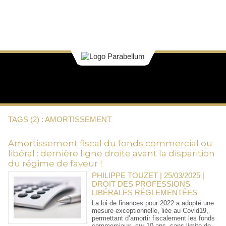
TAGS (2) : AMORTISSEMENT
Amortissement fiscal du fonds commercial ou
libéral : dernière ligne droite avant la disparition
du régime de faveur !
PHILIPPE TOUZET | 25/03/2025
|
DROIT DES PROFESSIONS
LIBÉRALES RÉGLEMENTÉES
La loi de finances pour 2022 a adopté une
mesure exceptionnelle, liée au Covid19,
permettant d’amortir fiscalement les fonds
commerciaux, sur 10 ans, sans limite de