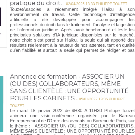
pratique du droit.
-
02/04/2025 13:33 PHILIPPE TOUZET
TouzetAssociés a récemment intégré Haiku à son
environnement de travail. Cette technologie d’intelligence
artificielle a été développée pour accompagner les
professionnels du droit dans le traitement, l’analyse et la gestion
de l’information juridique. Après avoir benchmarké et testé les
principales solutions d'IA juridique disponibles sur le marché,
notre choix s’est porté sur Haiku, la seule qui ait apporté des
résultats réellement à la hauteur de nos attentes, tant en qualité
qu’en fiabilité et surtout la seule qui permet de rédiger et pas
Annonce de formation - ASSOCIER UN
(OU DES) COLLABORATEURS, MÊME
SANS CLIENTÈLE : UNE OPPORTUNITÉ
POUR LES CABINETS
-
05/01/2022 19:35 PHILIPPE
TOUZET
Le mardi 18 janvier 2022 de 9H30 A 11H30 Philippe Touzet
animera une visio-conférence organisée par le Barreau
Entrepreneurial de l’Ordre des avocats au Barreau de Paris, sur
le thème : ASSOCIER UN (OU DES) COLLABORATEURS,
MÊME SANS CLIENTÈLE : UNE OPPORTUNITÉ POUR LES