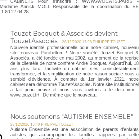
CABINETS Pour s’inscrire : WWW.AVOCATS.PARIS •
dame Annick MOLL Responsable de la coordination du BE
 80 27 04 28
Touzet Bocquet & Associés devient
TouzetAssociés
-
28/12/2020 17:08 PHILIPPE TOUZET
Nouvelle identité professionnelle pour notre cabinet, nouveau
site, nouveau Parabellum ! Notre société, Touzet Bocquet &
Associés, a été fondée en mai 2002, au moment de la reprise
de la clientèle de notre confrère André Bocquet. Aujourd'hui, 18
ans plus tard, l'activité du cabinet s'est considérablement
transformée, et la simplification de notre raison sociale nous a
semblé d'évidence. À compter du 1er janvier 2021, notre
cabinet sera dénommé TouzetAssociés. Notre site institutionnel
a fait peau neuve et nous vous invitons à le découvrir :
www.touzet.fr/ De même que le nouveau...
Nous soutenons "AUTISME ENSEMBLE"
-
28/12/2020 16:40 PHILIPPE TOUZET
Autisme Ensemble est une association de parents d’enfants
autistes qui accompagne les familles frappées par cette