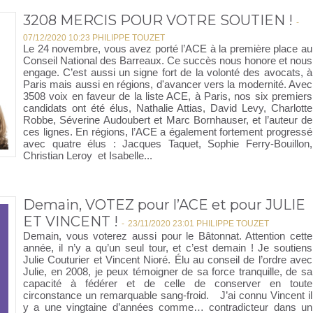
3208 MERCIS POUR VOTRE SOUTIEN !
-
07/12/2020 10:23 PHILIPPE TOUZET
Le 24 novembre, vous avez porté l’ACE à la première place au
Conseil National des Barreaux. Ce succès nous honore et nous
engage. C’est aussi un signe fort de la volonté des avocats, à
Paris mais aussi en régions, d'avancer vers la modernité. Avec
3508 voix en faveur de la liste ACE, à Paris, nos six premiers
candidats ont été élus, Nathalie Attias, David Levy, Charlotte
Robbe, Séverine Audoubert et Marc Bornhauser, et l’auteur de
ces lignes. En régions, l’ACE a également fortement progressé
avec quatre élus : Jacques Taquet, Sophie Ferry-Bouillon,
Christian Leroy et Isabelle...
Demain, VOTEZ pour l’ACE et pour JULIE
ET VINCENT !
-
23/11/2020 23:01 PHILIPPE TOUZET
Demain, vous voterez aussi pour le Bâtonnat. Attention cette
année, il n’y a qu’un seul tour, et c’est demain ! Je soutiens
Julie Couturier et Vincent Nioré. Élu au conseil de l’ordre avec
Julie, en 2008, je peux témoigner de sa force tranquille, de sa
capacité à fédérer et de celle de conserver en toute
circonstance un remarquable sang-froid. J’ai connu Vincent il
y a une vingtaine d’années comme… contradicteur dans un