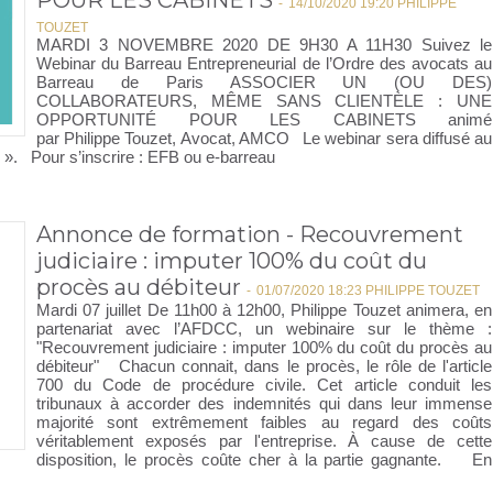
POUR LES CABINETS
-
14/10/2020 19:20 PHILIPPE
TOUZET
MARDI 3 NOVEMBRE 2020 DE 9H30 A 11H30 Suivez le
Webinar du Barreau Entrepreneurial de l’Ordre des avocats au
Barreau de Paris ASSOCIER UN (OU DES)
COLLABORATEURS, MÊME SANS CLIENTÈLE : UNE
OPPORTUNITÉ POUR LES CABINETS animé
par Philippe Touzet, Avocat, AMCO Le webinar sera diffusé au
m ». Pour s’inscrire : EFB ou e-barreau
Annonce de formation - Recouvrement
judiciaire : imputer 100% du coût du
procès au débiteur
-
01/07/2020 18:23 PHILIPPE TOUZET
Mardi 07 juillet De 11h00 à 12h00, Philippe Touzet animera, en
partenariat avec l’AFDCC, un webinaire sur le thème :
"Recouvrement judiciaire : imputer 100% du coût du procès au
débiteur" Chacun connait, dans le procès, le rôle de l'article
700 du Code de procédure civile. Cet article conduit les
tribunaux à accorder des indemnités qui dans leur immense
majorité sont extrêmement faibles au regard des coûts
véritablement exposés par l'entreprise. À cause de cette
disposition, le procès coûte cher à la partie gagnante. En