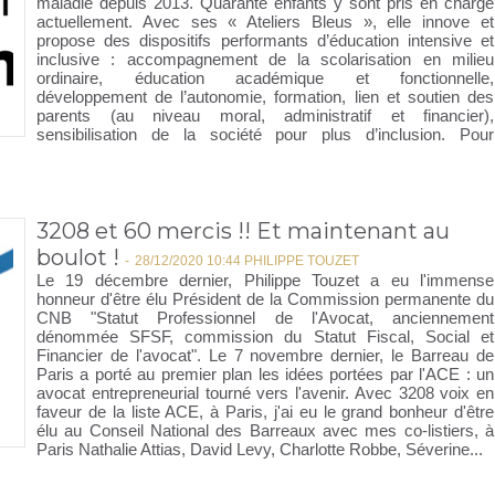
maladie depuis 2013. Quarante enfants y sont pris en charge
actuellement. Avec ses « Ateliers Bleus », elle innove et
propose des dispositifs performants d’éducation intensive et
inclusive : accompagnement de la scolarisation en milieu
ordinaire, éducation académique et fonctionnelle,
développement de l’autonomie, formation, lien et soutien des
parents (au niveau moral, administratif et financier),
sensibilisation de la société pour plus d’inclusion. Pour
3208 et 60 mercis !! Et maintenant au
boulot !
-
28/12/2020 10:44 PHILIPPE TOUZET
Le 19 décembre dernier, Philippe Touzet a eu l'immense
honneur d'être élu Président de la Commission permanente du
CNB "Statut Professionnel de l'Avocat, anciennement
dénommée SFSF, commission du Statut Fiscal, Social et
Financier de l'avocat". Le 7 novembre dernier, le Barreau de
Paris a porté au premier plan les idées portées par l'ACE : un
avocat entrepreneurial tourné vers l'avenir. Avec 3208 voix en
faveur de la liste ACE, à Paris, j'ai eu le grand bonheur d'être
élu au Conseil National des Barreaux avec mes co-listiers, à
Paris Nathalie Attias, David Levy, Charlotte Robbe, Séverine...