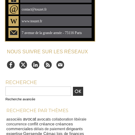
@
contact@touzet.fr
w
www.touzet.fr
7 avenue de la grande armée - 75116 Paris
NOUS SUIVRE SUR LES RÉSEAUX
RECHERCHE
Recherche avancée
RECHERCHE PAR THÈMES
avocat
associés
avocats
collaboration libérale
créance
créances
conflit
concurrence
commerciales
dirigeants
délais de paiement
Gersende Cénac
expertise
lois de finances