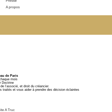
Presse
A propos
eau de Paris
 chaque mois
ar
Doctrine
e l’associé, et droit du créancier.
 traités et vous aider à prendre des décision éclairées
ite A Truc