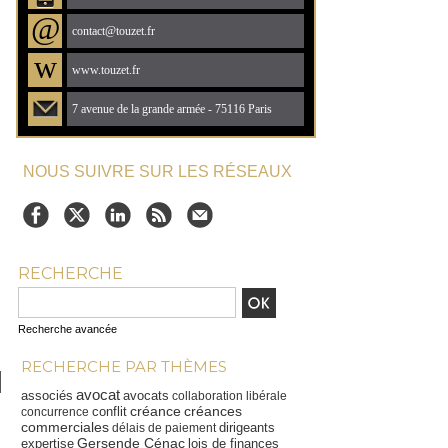
@
contact@touzet.fr
w
www.touzet.fr
7 avenue de la grande armée - 75116 Paris
NOUS SUIVRE SUR LES RÉSEAUX
RECHERCHE
Recherche avancée
RECHERCHE PAR THÈMES
avocat
associés
avocats
collaboration libérale
créance
créances
conflit
concurrence
commerciales
dirigeants
délais de paiement
Gersende Cénac
expertise
lois de finances