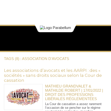
TAGS (8) : ASSOCIATION D'AVOCATS
Les associations d’avocats et les AARPI : des «
sociétés » sans droits sociaux selon la Cour de
cassation
MATHIEU GRANDVALET &
MATHILDE ROBERT | 17/01/2022
|
DROIT DES PROFESSIONS
LIBÉRALES RÉGLEMENTÉES
La Cour de cassation a assez rarement
l’occasion de se pencher sur le régime