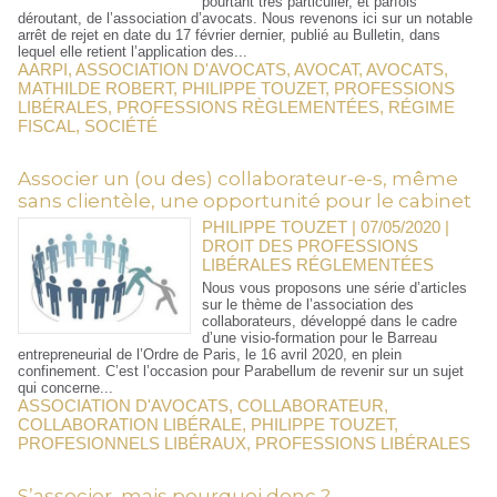
pourtant très particulier, et parfois
déroutant, de l’association d’avocats. Nous revenons ici sur un notable
arrêt de rejet en date du 17 février dernier, publié au Bulletin, dans
lequel elle retient l’application des...
AARPI
,
ASSOCIATION D'AVOCATS
,
AVOCAT
,
AVOCATS
,
MATHILDE ROBERT
,
PHILIPPE TOUZET
,
PROFESSIONS
LIBÉRALES
,
PROFESSIONS RÈGLEMENTÉES
,
RÉGIME
FISCAL
,
SOCIÉTÉ
Associer un (ou des) collaborateur-e-s, même
sans clientèle, une opportunité pour le cabinet
PHILIPPE TOUZET | 07/05/2020
|
DROIT DES PROFESSIONS
LIBÉRALES RÉGLEMENTÉES
Nous vous proposons une série d’articles
sur le thème de l’association des
collaborateurs, développé dans le cadre
d’une visio-formation pour le Barreau
entrepreneurial de l’Ordre de Paris, le 16 avril 2020, en plein
confinement. C’est l’occasion pour Parabellum de revenir sur un sujet
qui concerne...
ASSOCIATION D'AVOCATS
,
COLLABORATEUR
,
COLLABORATION LIBÉRALE
,
PHILIPPE TOUZET
,
PROFESIONNELS LIBÉRAUX
,
PROFESSIONS LIBÉRALES
S’associer, mais pourquoi donc ?