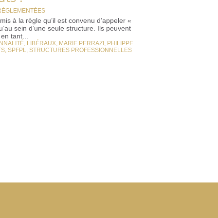
 RÉGLEMENTÉES
is à la règle qu’il est convenu d’appeler «
u’au sein d’une seule structure. Ils peuvent
en tant...
NNALITÉ
,
LIBÉRAUX
,
MARIE PERRAZI
,
PHILIPPE
TS
,
SPFPL
,
STRUCTURES PROFESSIONNELLES