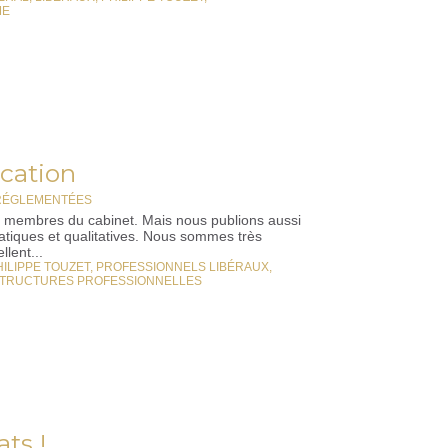
ME
ication
 RÉGLEMENTÉES
es membres du cabinet. Mais nous publions aussi
pratiques et qualitatives. Nous sommes très
llent...
HILIPPE TOUZET
,
PROFESSIONNELS LIBÉRAUX
,
TRUCTURES PROFESSIONNELLES
ats !