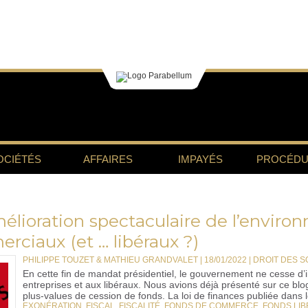
OCIÉTÉS
AFFAIRES
IMPAYÉS
PROCÉDU
mélioration spectaculaire de l’enviro
rciaux (et … libéraux ?)
PHILIPPE TOUZET & MATHIEU GRANDVALET | 18/01/2022
|
DROIT DES SO
En cette fin de mandat présidentiel, le gouvernement ne cesse d
entreprises et aux libéraux. Nous avions déjà présenté sur ce blog
plus-values de cession de fonds. La loi de finances publiée dans l
EXONÉRATION
,
FISCAL
,
FISCALITÉ
,
FONDS DE COMMERCE
,
FONDS LIB