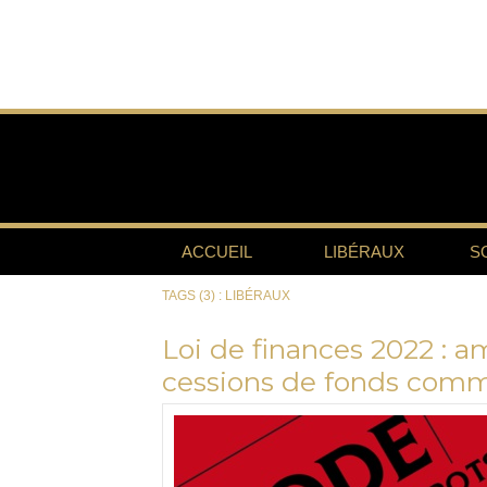
ACCUEIL
LIBÉRAUX
S
TAGS (3) : LIBÉRAUX
Loi de finances 2022 : a
cessions de fonds comme