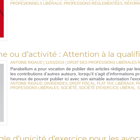
PROFESIONNELS LIBÉRAUX
,
PROFESSIONS RÈGLEMENTÉES
,
RÉFOR
ou d’activité : Attention à la qualif
ANTOINE RIGAUD | 11/03/2019
|
DROIT DES PROFESSIONS LIBÉRALES
Parabellum a pour vocation de publier des articles rédigés par l
les contributions d’autres auteurs, lorsqu'il s'agit d’informations 
heureux de pouvoir publier ici avec son aimable autorisation l'exce
ANTOINE RIGAUD
,
DIVIDENDES
,
DROIT FISCAL
,
FLAT TAX
,
LIBÉRAUX
,
P
PROFESSIONS LIBÉRALES
,
SOCIÉTÉ
,
SOCIÉTÉ D'EXERCICE LIBÉRAL
,
S
ègle d’unicité d’exercice pour les avoc