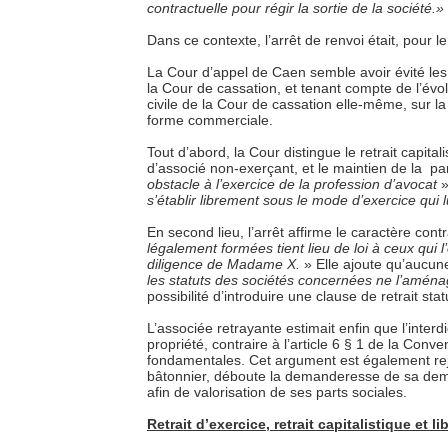
contractuelle pour régir la sortie de la société.»
Dans ce contexte, l’arrêt de renvoi était, pour 
La Cour d’appel de Caen semble avoir évité les
la Cour de cassation, et tenant compte de l’év
civile de la Cour de cassation elle-même, sur l
forme commerciale.
Tout d’abord, la Cour distingue le retrait capital
d’associé non-exerçant, et le maintien de la par
obstacle à l’exercice de la profession d’avocat
»
s’établir librement sous le mode d’exercice qui l
En second lieu, l’arrêt affirme le caractère cont
légalement formées tient lieu de loi à ceux qui l
diligence de Madame X.
» Elle ajoute qu’aucune
les statuts des sociétés concernées ne l’amén
possibilité d’introduire une clause de retrait stat
L’associée retrayante estimait enfin que l’interd
propriété, contraire à l’article 6 § 1 de la Co
fondamentales. Cet argument est également rejeté
bâtonnier, déboute la demanderesse de sa deman
afin de valorisation de ses parts sociales.
Retrait d’exercice, retrait capitalistique et l