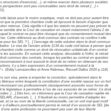
rs structures d'exercice(…), et même exercer dans plusieurs sociétés
es perspectives sont peu concevables sans droit de retrait […]
»
22).
vile laisse pour le moins sceptique, mais ne doit pas pour autant être
t que la première chambre civile ait éprouvé le besoin d'ajouter que
ution retenue. Cela signifie-t-il que les statuts ne peuvent pas prévoir le
 que semble dire la Cour de cassation en visant notamment l'alinéa 2 de
 duquel le contrat ne peut être révoqué que du consentement mutuel des
orise. Cette référence au droit commun des contrats ne confère-t-elle
nue pour les SEL ?
[…]
l'ancrage de cette solution dans le droit commun
ttre. Le visa de l'ancien article 1134 du code civil laisse à penser que
re chambre civile comme un droit de révocation unilatérale d'un contrat
re les associés. En suivant cette analyse, discutable à l'infini, le retrait
roit commun des contrats, lorsque les parties au contrat en question
s reconnaissent à tout associé le droit de se retirer en obtenant de ses
tions, il y a bien expression d'un consentement mutuel à la
°».
(Eddy Lamazerolles et Anne Rabreau, Recueil Dalloz 2020 p.118)
ans son visa, peine à emporter la conviction, spécialement dans le
libéraux entre lesquels la constitution d’une société repose sur un fort
ier réunissant ces professionnels classiquement associés sous forme de
t le législateur à permettre à l’un de ces associés de se retirer. Ce droi
iviles. […] Dès lors, on s’étonnera que la Cour de cassation rejette de
e SELARL d’avocats.
[…]
Il faudrait au moins permettre d’adapter les
rait, et ce au nom de la liberté contractuelle, car on voit mal quel motif
eur a d’ailleurs ponctuellement permis le retrait d’un associé de SEL
[de
s d’une autre profession ne pourraient pas user de leur liberté