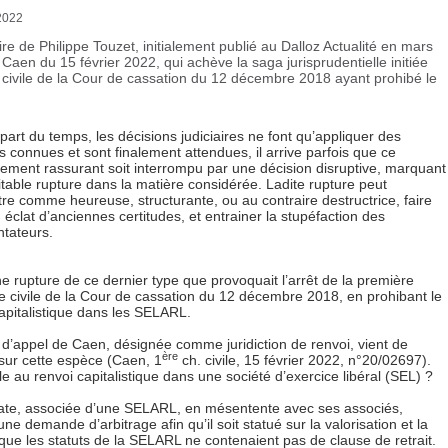
2022
 de Philippe Touzet, initialement publié au Dalloz Actualité en mars
 Caen du 15 février 2022, qui achève la saga jurisprudentielle initiée
 civile de la Cour de cassation du 12 décembre 2018 ayant prohibé le
upart du temps, les décisions judiciaires ne font qu’appliquer des
s connues et sont finalement attendues, il arrive parfois que ce
ement rassurant soit interrompu par une décision disruptive, marquant
itable rupture dans la matière considérée. Ladite rupture peut
tre comme heureuse, structurante, ou au contraire destructrice, faire
 éclat d’anciennes certitudes, et entrainer la stupéfaction des
tateurs.
ne rupture de ce dernier type que provoquait l’arrêt de la première
 civile de la Cour de cassation du 12 décembre 2018, en prohibant le
capitalistique dans les SELARL.
 d’appel de Caen, désignée comme juridiction de renvoi, vient de
ère
 sur cette espèce (Caen, 1
ch. civile, 15 février 2022, n°20/02697).
ble au renvoi capitalistique dans une société d’exercice libéral (SEL) ?
ocate, associée d’une SELARL, en mésentente avec ses associés,
d’une demande d’arbitrage afin qu’il soit statué sur la valorisation et la
 que les statuts de la SELARL ne contenaient pas de clause de retrait.