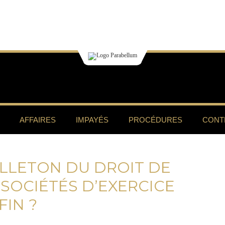
AFFAIRES
IMPAYÉS
PROCÉDURES
CONT
ILLETON DU DROIT DE
 SOCIÉTÉS D’EXERCICE
FIN ?