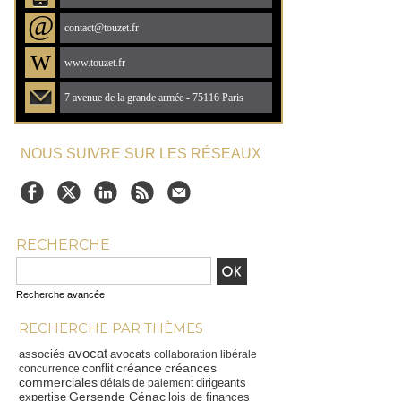
@
contact@touzet.fr
w
www.touzet.fr
7 avenue de la grande armée - 75116 Paris
NOUS SUIVRE SUR LES RÉSEAUX
RECHERCHE
Recherche avancée
RECHERCHE PAR THÈMES
avocat
associés
avocats
collaboration libérale
créance
créances
conflit
concurrence
commerciales
dirigeants
délais de paiement
Gersende Cénac
expertise
lois de finances