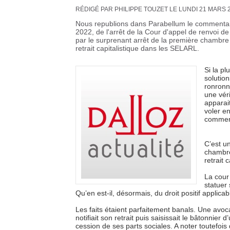
RÉDIGÉ PAR PHILIPPE TOUZET LE LUNDI 21 MARS 
Nous republions dans Parabellum le commentaire
2022, de l'arrêt de la Cour d'appel de renvoi de
par le surprenant arrêt de la première chambre
retrait capitalistique dans les SELARL.
Si la pl
solution
ronronn
une vér
apparai
voler en
commen
C’est u
chambre
retrait 
La cour
statuer
Qu’en est-il, désormais, du droit positif applica
Les faits étaient parfaitement banals. Une av
notifiait son retrait puis saisissait le bâtonnier 
cession de ses parts sociales. A noter toutefois