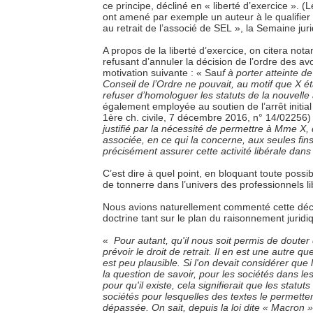
ce principe, décliné en « liberté d’exercice ». (
ont amené par exemple un auteur à le qualifier
au retrait de l’associé de SEL », la Semaine juri
A propos de la liberté d’exercice, on citera no
refusant d’annuler la décision de l’ordre des avo
motivation suivante : « Sau
f à porter atteinte de
Conseil de l’Ordre ne pouvait, au motif que X é
refuser d’homologuer les statuts de la nouvelle
également employée au soutien de l’arrêt initi
1ère ch. civile, 7 décembre 2016, n° 14/02256)
justifié par la nécessité de permettre à Mme X, 
associée, en ce qui la concerne, aux seules fins
précisément assurer cette activité libérale dans 
C’est dire à quel point, en bloquant toute possib
de tonnerre dans l’univers des professionnels li
Nous avions naturellement commenté cette déci
doctrine tant sur le plan du raisonnement juridiq
«
Pour autant, qu'il nous soit permis de douter 
prévoir le droit de retrait. Il en est une autre que
est peu plausible. Si l'on devait considérer que l
la question
de savoir, pour les sociétés dans lesq
pour qu'il existe, cela signifierait que les statut
sociétés pour lesquelles des textes le permette
dépassée. On sait, depuis la loi dite « Macron 