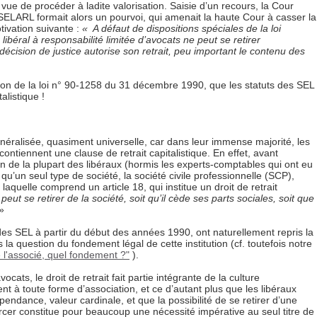
ue de procéder à ladite valorisation. Saisie d’un recours, la Cour
SELARL formait alors un pourvoi, qui amenait la haute Cour à casser la
tivation suivante :
« A défaut de dispositions spéciales de la loi
 libéral à responsabilité limitée d’avocats ne peut se retirer
 décision de justice autorise son retrait, peu important le contenu des
on de la loi n° 90-1258 du 31 décembre 1990, que les statuts des SEL
alistique !
énéralisée, quasiment universelle, car dans leur immense majorité, les
ontiennent une clause de retrait capitalistique. En effet, avant
ion de la plupart des libéraux (hormis les experts-comptables qui ont eu
’un seul type de société, la société civile professionnelle (SCP),
aquelle comprend un article 18, qui institue un droit de retrait
peut se retirer de la société, soit qu’il cède ses parts sociales, soit que
 »
des SEL à partir du début des années 1990, ont naturellement repris la
 la question du fondement légal de cette institution (cf. toutefois notre
de l'associé, quel fondement ?"
).
cats, le droit de retrait fait partie intégrante de la culture
t à toute forme d’association, et ce d’autant plus que les libéraux
endance, valeur cardinale, et que la possibilité de se retirer d’une
rcer constitue pour beaucoup une nécessité impérative au seul titre de