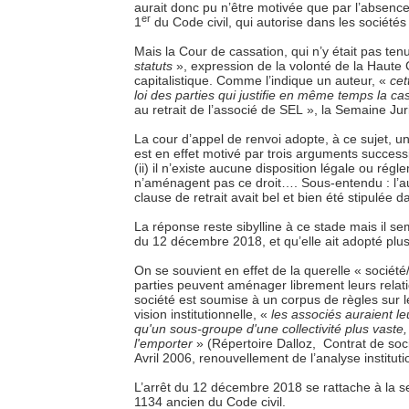
aurait donc pu n’être motivée que par l’absence 
er
1
du Code civil, qui autorise dans les sociétés ci
Mais la Cour de cassation, qui n’y était pas te
statuts
», expression de la volonté de la Haute Co
capitalistique. Comme l’indique un auteur, «
cet
loi des parties qui justifie en même temps la cas
au retrait de l’associé de SEL », la Semaine Jur
La cour d’appel de renvoi adopte, à ce sujet, un
est en effet motivé par trois arguments successifs 
(ii) il n’existe aucune disposition légale ou réglem
n’aménagent pas ce droit…. Sous-entendu : l’aura
clause de retrait avait bel et bien été stipulée d
La réponse reste sibylline à ce stade mais il se
du 12 décembre 2018, et qu’elle ait adopté plus
On se souvient en effet de la querelle « société
parties peuvent aménager librement leurs relatio
société est soumise à un corpus de règles sur l
vision institutionnelle, «
les associés auraient l
qu'un sous-groupe d'une collectivité plus vaste, c'
l'emporter
» (Répertoire Dalloz, Contrat de so
Avril 2006, renouvellement de l’analyse instituti
L’arrêt du 12 décembre 2018 se rattache à la se
1134 ancien du Code civil.