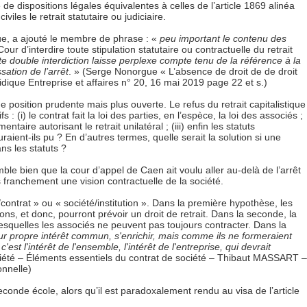
de dispositions légales équivalentes à celles de l’article 1869 alinéa
viles le retrait statutaire ou judiciaire.
nue, a ajouté le membre de phrase : «
peu important le contenu des
ur d’interdire toute stipulation statutaire ou contractuelle du retrait
te double interdiction laisse perplexe compte tenu de la référence à la
sation de l’arrêt
. » (Serge Nonorgue « L’absence de droit de de droit
idique Entreprise et affaires n° 20, 16 mai 2019 page 22 et s.)
e position prudente mais plus ouverte. Le refus du retrait capitalistique
: (i) le contrat fait la loi des parties, en l’espèce, la loi des associés ;
entaire autorisant le retrait unilatéral ; (iii) enfin les statuts
ient-ils pu ? En d’autres termes, quelle serait la solution si une
ans les statuts ?
mble bien que la cour d’appel de Caen ait voulu aller au-delà de l’arrêt
 franchement une vision contractuelle de la société.
/contrat » ou « société/institution ». Dans la première hypothèse, les
ns, et donc, pourront prévoir un droit de retrait. Dans la seconde, la
esquelles les associés ne peuvent pas toujours contracter. Dans la
eur propre intérêt commun, s'enrichir, mais comme ils ne formeraient
est l'intérêt de l'ensemble, l'intérêt de l'entreprise, qui devrait
ciété – Éléments essentiels du contrat de société – Thibaut MASSART –
onnelle)
conde école, alors qu’il est paradoxalement rendu au visa de l’article