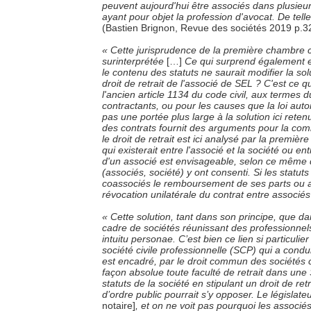
peuvent aujourd'hui être associés dans plusieu
ayant pour objet la profession d'avocat. De tell
(Bastien Brignon, Revue des sociétés 2019 p.3
« Cette jurisprudence de la première chambre ci
surinterprétée
[…]
Ce qui surprend également es
le contenu des statuts ne saurait modifier la sol
droit de retrait de l'associé de SEL ? C'est ce
l'ancien article 1134 du code civil, aux termes
contractants, ou pour les causes que la loi aut
pas une portée plus large à la solution ici rete
des contrats fournit des arguments pour la comba
le droit de retrait est ici analysé par la premiè
qui existerait entre l'associé et la société ou ent
d'un associé est envisageable, selon ce même d
(associés, société) y ont consenti. Si les statut
coassociés le remboursement de ses parts ou ac
révocation unilatérale du contrat entre associés
« Cette solution, tant dans son principe, que d
cadre de sociétés réunissant des professionnels 
intuitu personae. C’est bien ce lien si particul
société civile professionnelle (SCP) qui a condui
est encadré, par le droit commun des sociétés c
façon absolue toute faculté de retrait dans un
statuts de la société en stipulant un droit de ret
d’ordre public pourrait s’y opposer. Le législat
notaire]
, et on ne voit pas pourquoi les associé