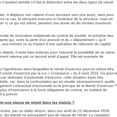
 n’avaient semble-t-il fait la distinction entre les deux types de retrait
bien, à déplacer son cabinet d’une structure vers une autre, sans pour
ans ce cas, le retrayant exercera à l’extérieur de la structure, mais en
tner ») ce qui est admis, pendant une durée de dix années maximum
n mode de révocation unilatérale du contrat de société, et entraîne des
nts qui, outre la perte d’un associé et du « département » qu’il
s, eux-mêmes ou au travers d’une opération de réduction de capital.
 statuts, il reste bien entendu pour l’associé la possibilité de se retirer
ement retenue par ce second arrêt d’appel. Elle est exempte de
des hypothèses dans lesquelles le retrait d’exercice peut lui-même être
d’unicité d’exercice par la Loi « Croissance » du 6 août 2015. Ce pourr
use statutaire d’exclusivité d’exercice, cette situation étant très
luble, car, dans la confrontation qui en résulte nécessairement, quelle
agement contractuel d’exclusivité ou le principe de la liberté d’exercice ?
plus d’importance à la force obligatoire du contrat, en matière de
t à prévoir.
ent une clause de retrait dans les statuts ?
ntraire, par un
obiter dictum
, dans son arrêt du 12 décembre 2018.
 les statuts ne prévoyaient pas de clause de retrait. La cassation