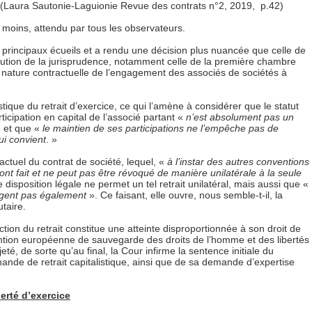
(Laura Sautonie-Laguionie Revue des contrats n°2, 2019, p.42)
le moins, attendu par tous les observateurs.
 principaux écueils et a rendu une décision plus nuancée que celle de
olution de la jurisprudence, notamment celle de la première chambre
a nature contractuelle de l’engagement des associés de sociétés à
istique du retrait d’exercice, ce qui l’amène à considérer que le statut
ticipation en capital de l’associé partant «
n’est absolument pas un
 et que «
le maintien de ses participations ne l’empêche pas de
ui convient
. »
ractuel du contrat de société, lequel, «
à l’instar des autres conventions
’ont fait et ne peut pas être révoqué de manière unilatérale à la seule
 disposition légale ne permet un tel retrait unilatéral, mais aussi que «
agent pas également
». Ce faisant, elle ouvre, nous semble-t-il, la
utaire.
iction du retrait constitue une atteinte disproportionnée à son droit de
nvention européenne de sauvegarde des droits de l’homme et des libertés
, de sorte qu’au final, la Cour infirme la sentence initiale du
de de retrait capitalistique, ainsi que de sa demande d’expertise
iberté d’exercice