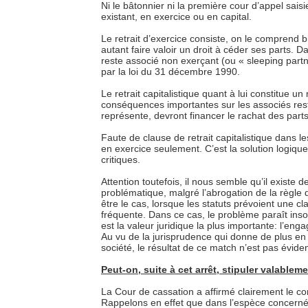
Ni le bâtonnier ni la première cour d’appel saisie
existant, en exercice ou en capital.
Le retrait d’exercice consiste, on le comprend 
autant faire valoir un droit à céder ses parts. D
reste associé non exerçant (ou « sleeping par
par la loi du 31 décembre 1990.
Le retrait capitalistique quant à lui constitue u
conséquences importantes sur les associés resta
représente, devront financer le rachat des part
Faute de clause de retrait capitalistique dans les
en exercice seulement. C’est la solution logiqu
critiques.
Attention toutefois, il nous semble qu’il existe 
problématique, malgré l’abrogation de la règle 
être le cas, lorsque les statuts prévoient une cla
fréquente. Dans ce cas, le problème paraît inso
est la valeur juridique la plus importante: l’eng
Au vu de la jurisprudence qui donne de plus en 
société, le résultat de ce match n’est pas éviden
Peut-on, suite à cet arrêt, stipuler valablem
La Cour de cassation a affirmé clairement le co
Rappelons en effet que dans l’espèce concernée,