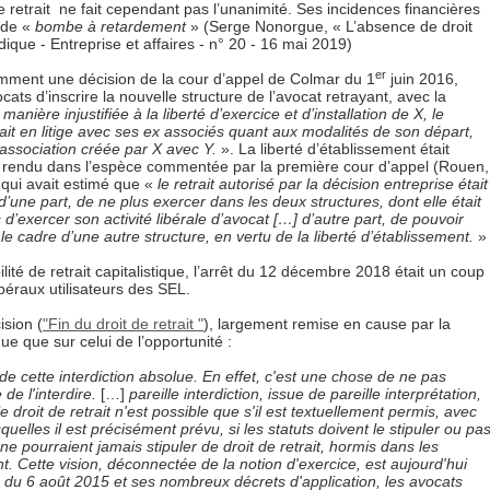
Le retrait ne fait cependant pas l’unanimité. Ses incidences financières
 de «
bombe à retardement
» (Serge Nonorgue, « L’absence de droit
dique - Entreprise et affaires - n° 20 - 16 mai 2019)
er
tamment une décision de la cour d’appel de Colmar du 1
juin 2016,
cats d’inscrire la nouvelle structure de l’avocat retrayant, avec la
 manière injustifiée à la liberté d’exercice et d’installation de X, le
tait en litige avec ses ex associés quant aux modalités de son départ,
 association créée par X avec Y.
». La liberté d’établissement était
al rendu dans l’espèce commentée par la première cour d’appel (Rouen,
 qui avait estimé que «
le retrait autorisé par la décision entreprise était
d’une part, de ne plus exercer dans les deux structures, dont elle était
 d’exercer son activité libérale d’avocat […] d’autre part, de pouvoir
le cadre d’une autre structure, en vertu de la liberté d’établissement.
»
ilité de retrait capitalistique, l’arrêt du 12 décembre 2018 était un coup
béraux utilisateurs des SEL.
sion (
"Fin du droit de retrait "
), largement remise en cause par la
ue que sur celui de l’opportunité :
de cette interdiction absolue. En effet, c'est une chose de ne pas
 de l'interdire.
[…]
pareille interdiction, issue de pareille interprétation,
e droit de retrait n'est possible que s'il est textuellement permis, avec
uelles il est précisément prévu, si les statuts doivent le stipuler ou pa
s ne pourraient jamais stipuler de droit de retrait, hormis dans les
nt.
Cette vision, déconnectée de la notion d'exercice, est aujourd'hui
» du 6 août 2015 et ses nombreux décrets d'application, les avocats