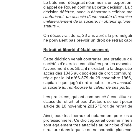
Le bâtonnier désignait néanmoins un expert en v
d’appel de Rouen confirmait cette décision. La 
décision déférée, avec la désormais célèbre mo
l’autorisant, un associé d’une société d’exercice
unilatéralement de la société, ni obtenir qu’une
statuts ».
On découvrait donc, 28 ans après la promulgati
ne pouvaient pas prévoir un droit de retrait capit
Retrait et liberté d’établissement
Cette décision venait contrarier une pratique g
sociétés d’exercice constituées par les avocats c
l’avènement des SEL, il n’existait, à la disposit
accès dès 1945 aux sociétés de droit commun) qu
régie par la loi n°66-879 du 29 novembre 1966, l
capitalistique, jugé d’ordre public : «
un associé 
la société lui rembourse la valeur de ses parts
.
Les praticiens, qui ont commencé à constituer 
clause de retrait, et peu d’auteurs se sont posés
article du 10 novembre 2015
"Droit de retrait 
Ainsi, pour les libéraux et notamment pour les avo
professionnelle. Ce droit apparait comme inhéren
sont également très attachés au principe d’indép
structure dans laquelle on ne souhaite plus exe