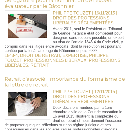
dérogatoire pour la nomination de l'expert
évaluateur par le Bâtonnier
PHILIPPE TOUZET | 16/11/2015
|
DROIT DES PROFESSIONS
LIBÉRALES RÉGLEMENTÉES
Avant 2011, seul le Président du Tribunal
de Grande Instance était compétent pour
désigner, sans recours possible, un expert
au visa de l’article 1843-4 du Code civil, y
compris dans les litiges entre avocats, dont la résolution est pourtant
confiée par la loi à l’arbitrage du Bâtonnier depuis 2009...
1843-4
,
DROIT DE RETRAIT
,
EXPERTISE
,
PHILIPPE
TOUZET
,
PROFESSIONNELS LIBÉRAUX
,
PROFESSIONS
LIBÉRALES
,
RETRAIT
Retrait d'associé : Importance du formalisme de
la lettre de retrait
PHILIPPE TOUZET | 12/11/2015
|
DROIT DES PROFESSIONS
LIBÉRALES RÉGLEMENTÉES
Deux décisions rendues par la 1ère
chambre civile de la Cour de cassation le
16 avril 2015 illustrent la complexité du
droit de retrait et nous donnent l’occasion
de proposer quelques réflexions sur son régime juridique et ses
conséquences dans les sociétés civiles professionnelles d’avocats,