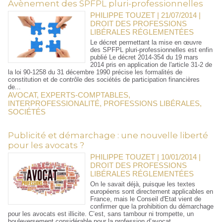
Avènement des SPFPL pluri-professionnelles
PHILIPPE TOUZET | 21/07/2014
|
DROIT DES PROFESSIONS
LIBÉRALES RÉGLEMENTÉES
Le décret permettant la mise en œuvre
des SPFPL pluri-professionnelles est enfin
publié Le décret 2014-354 du 19 mars
2014 pris en application de l'article 31-2 de
la loi 90-1258 du 31 décembre 1990 précise les formalités de
constitution et de contrôle des sociétés de participation financières
de...
AVOCAT
,
EXPERTS-COMPTABLES
,
INTERPROFESSIONALITÉ
,
PROFESSIONS LIBÉRALES
,
SOCIÉTÉS
Publicité et démarchage : une nouvelle liberté
pour les avocats ?
PHILIPPE TOUZET | 10/01/2014
|
DROIT DES PROFESSIONS
LIBÉRALES RÉGLEMENTÉES
On le savait déjà, puisque les textes
européens sont directement applicables en
France, mais le Conseil d'Etat vient de
confirmer que la prohibition du démarchage
pour les avocats est illicite. C’est, sans tambour ni trompette, un
bouleversement considérable pour la profession d’avocat. ...