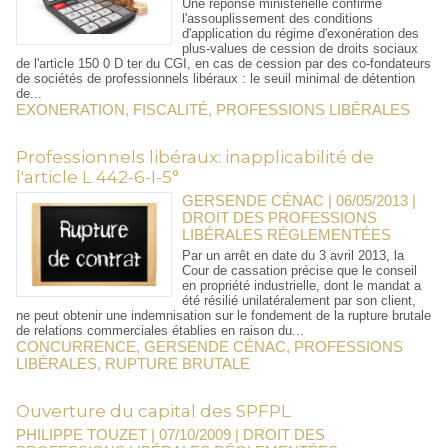
Une réponse ministérielle confirme
l'assouplissement des conditions
d'application du régime d'exonération des
plus-values de cession de droits sociaux
de l'article 150 0 D ter du CGI, en cas de cession par des co-fondateurs
de sociétés de professionnels libéraux : le seuil minimal de détention
de...
EXONERATION
,
FISCALITÉ
,
PROFESSIONS LIBÉRALES
Professionnels libéraux: inapplicabilité de
l'article L 442-6-I-5°
GERSENDE CÉNAC | 06/05/2013
|
DROIT DES PROFESSIONS
LIBÉRALES RÉGLEMENTÉES
Par un arrêt en date du 3 avril 2013, la
Cour de cassation précise que le conseil
en propriété industrielle, dont le mandat a
été résilié unilatéralement par son client,
ne peut obtenir une indemnisation sur le fondement de la rupture brutale
de relations commerciales établies en raison du...
CONCURRENCE
,
GERSENDE CÉNAC
,
PROFESSIONS
LIBÉRALES
,
RUPTURE BRUTALE
Ouverture du capital des SPFPL
PHILIPPE TOUZET | 07/10/2009
|
DROIT DES