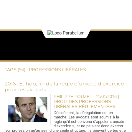
TAGS (94) : PROFESSIONS LIBÉRALES
2016 : Et hop, fin de la règle d’unicité d’exercice
pour les avocats !
PHILIPPE TOUZET | 11/01/2016
|
DROIT DES PROFESSIONS
LIBÉRALES RÉGLEMENTÉES
Décidément, la dérégulation est en
marche. Les avocats sont soumis à la
règle qu’il est convenu d’appeler « unicité
d’exercice », et ne peuvent donc exercer
leur profession qu’au sein d’une seule structure. Ils peuvent certes être