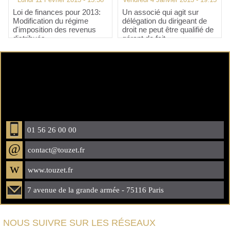
Loi de finances pour 2013:
Un associé qui agit sur
Modification du régime
délégation du dirigeant de
d'imposition des revenus
droit ne peut être qualifié de
distribués
gérant de fait
01 56 26 00 00
@
contact@touzet.fr
w
www.touzet.fr
7 avenue de la grande armée - 75116 Paris
NOUS SUIVRE SUR LES RÉSEAUX