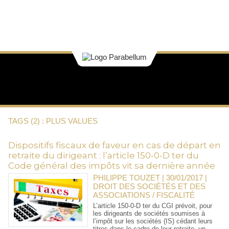
TAGS (2) : PLUS VALUES
Dispositifs fiscaux de faveur en cas de départ en
retraite du dirigeant : l’article 150-0-D ter du
Code général des impôts vit sa dernière année
PHILIPPE TOUZET | 30/01/2017
|
DROIT DES SOCIÉTÉS ET DES
ASSOCIATIONS / FISCALITÉ
L’article 150-0-D ter du CGI prévoit, pour
les dirigeants de sociétés soumises à
l’impôt sur les sociétés (IS) cédant leurs
titres dans le cadre de leur retraite, un