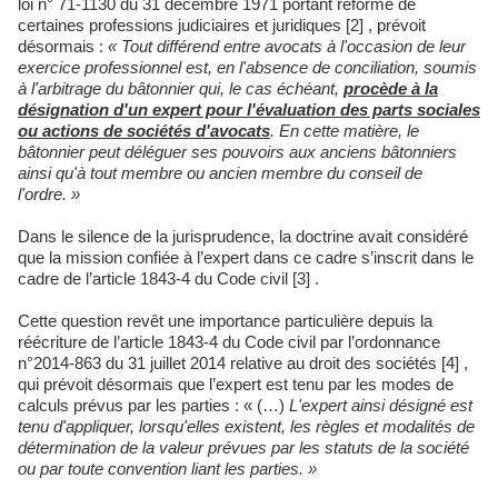
loi n° 71-1130 du 31 décembre 1971 portant réforme de
certaines professions judiciaires et juridiques [2] , prévoit
désormais :
« Tout différend entre avocats à l'occasion de leur
exercice professionnel est, en l'absence de conciliation, soumis
à l'arbitrage du bâtonnier qui, le cas échéant,
procède à la
désignation d'un expert pour l'évaluation des parts sociales
ou actions de sociétés d'avocats
. En cette matière, le
bâtonnier peut déléguer ses pouvoirs aux anciens bâtonniers
ainsi qu'à tout membre ou ancien membre du conseil de
l'ordre. »
Dans le silence de la jurisprudence, la doctrine avait considéré
que la mission confiée à l’expert dans ce cadre s’inscrit dans le
cadre de l’article 1843-4 du Code civil [3] .
Cette question revêt une importance particulière depuis la
réécriture de l’article 1843-4 du Code civil par l’ordonnance
n°2014-863 du 31 juillet 2014 relative au droit des sociétés [4] ,
qui prévoit désormais que l’expert est tenu par les modes de
calculs prévus par les parties : « (…)
L'expert ainsi désigné est
tenu d'appliquer, lorsqu'elles existent, les règles et modalités de
détermination de la valeur prévues par les statuts de la société
ou par toute convention liant les parties. »