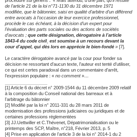
procédure
sui generis
:
« Mais attendu, d’une part, qu’il résulte
de l’article 21 de la loi n°71-1130 du 31 décembre 1971
modifiée, que le bâtonnier, saisi en qualité d’arbitre d’un différend
entre avocats à l’occasion de leur exercice professionnel,
procède le cas échéant, à la décision d’un expert pour
l’évaluation des parts sociales ou des actions de sociétés
d’avocats ;
que cette désignation, dérogatoire à l’article
1843-4 du code civil
¸
est soumise à un recours devant la
cour d’appel, qui dès lors en apprécie le bien-fondé
»
[7].
Le caractère dérogatoire avancé par la cour pour fonder sa
décision ne ressortant d’aucun texte, l’auteur est tenté d’utiliser,
ce qui est certes paradoxal dans un commentaire d’arrêt,
l’expression populaire : «
no comment
»…
[1] Article 6 du décret n° 2009-1544 du 11 décembre 2009 relatif
à la composition du Conseil national des barreaux et à
l'arbitrage du bâtonnier
[2] Modifié par la loi n° 2011-331 du 28 mars 2011 de
modernisation des professions judiciaires ou juridiques et de
certaines professions réglementées
[3] JJ.Uettwiller et C.Thévenet, Dépatrimonialisation ou le
printemps des SCP, Maître, n°218, Février 2013, p. 5
[4] Prise en application de l'article 3 de la loi n° 2014-1 du 2