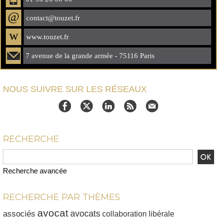
@
contact@touzet.fr
w
www.touzet.fr
7 avenue de la grande armée - 75116 Paris
NOUS SUIVRE SUR LES RÉSEAUX
RECHERCHE
Recherche avancée
RECHERCHE PAR THÈMES
avocat
avocats
associés
collaboration libérale