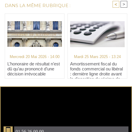
<
>
DANS LA MÊME RUBRIQUE :
Mercredi 20 Mai 2026 - 14:00
Mardi 25 Mars 2025 - 13:24
L’honoraire de résultat n’est
Amortissement fiscal du
dû qu’au prononcé d’une
fonds commercial ou libéral
décision irrévocable
: dernière ligne droite avant
la disparition du régime de
faveur !
01 56 26 00 00