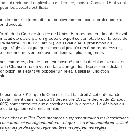
 sont directement applicables en France, mais le Conseil d'Etat vient
ur les avocats est illicite.
sans tambour ni trompette, un bouleversement considérable pour la
on d’avocat.
'arrêt de la Cour de Justice de l'Union Européenne en date du 5 avril
i avait été saisie par un groupe d'expertise comptable sur la base de
tive service (2006/123/ art 24), on savait que la prohibition du
ge, règle classique qui s’imposait jusqu’alors à notre profession,
e personne ne s’en émeuve, ne tiendrait plus longtemps.
nos confrères, dont le nom est masqué dans la décision, s’est alors
à la Chancellerie en vue de faire abroger les dispositions édictant
rohibition, et s’étant vu opposer un rejet, a saisi la juridiction
ir.
13 décembre 2013, que le Conseil d'Etat fait droit à cette demande,
ant notamment dans la loi du 31 décembre 1971, le décret du 25 août
2005) sont contraires aux dispositions de la directive. La décision du
de d'abrogation est donc annulée.
it en effet que "
les Etats membres suppriment toutes les interdictions
 des professions réglementées… et que .. les Etats membres veillent
s par les professions réglementées respectent les règles