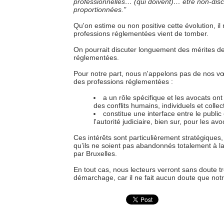
professionnelles… (qui doivent)… être non-discri
proportionnées."
Qu'on estime ou non positive cette évolution, il
professions réglementées vient de tomber.
On pourrait discuter longuement des mérites des 
réglementées.
Pour notre part, nous n'appelons pas de nos v
des professions réglementées :
a un rôle spécifique et les avocats ont
des conflits humains, individuels et collect
constitue une interface entre le public
l'autorité judiciaire, bien sur, pour les avo
Ces intérêts sont particulièrement stratégiques,
qu’ils ne soient pas abandonnés totalement à la
par Bruxelles.
En tout cas, nous lecteurs verront sans doute trè
démarchage, car il ne fait aucun doute que notr