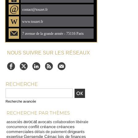
@
contact@touzet.fr
w
www.touzet.fr
7 avenue de la grande armée - 75116 Paris
NOUS SUIVRE SUR LES RÉSEAUX
RECHERCHE
Recherche avancée
RECHERCHE PAR THÈMES
avocat
associés
avocats
collaboration libérale
créance
créances
conflit
concurrence
commerciales
dirigeants
délais de paiement
Gersende Cénac
expertise
lois de finances