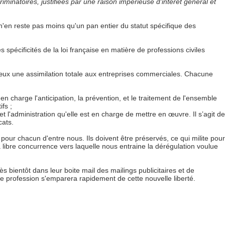
minatoires, justifiées par une raison impérieuse d'intérêt général et
 n'en reste pas moins qu'un pan entier du statut spécifique des
spécificités de la loi française en matière de professions civiles
œux une assimilation totale aux entreprises commerciales. Chacune
 en charge l'anticipation, la prévention, et le traitement de l'ensemble
ifs ;
 et l'administration qu'elle est en charge de mettre en œuvre. Il s’agit de
cats.
 pour chacun d'entre nous. Ils doivent être préservés, ce qui milite pour
 libre concurrence vers laquelle nous entraine la dérégulation voulue
s bientôt dans leur boite mail des mailings publicitaires et de
e profession s'emparera rapidement de cette nouvelle liberté.