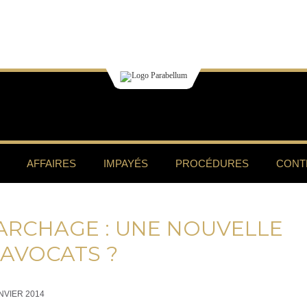
AFFAIRES
IMPAYÉS
PROCÉDURES
CONT
ARCHAGE : UNE NOUVELLE
 AVOCATS ?
NVIER 2014