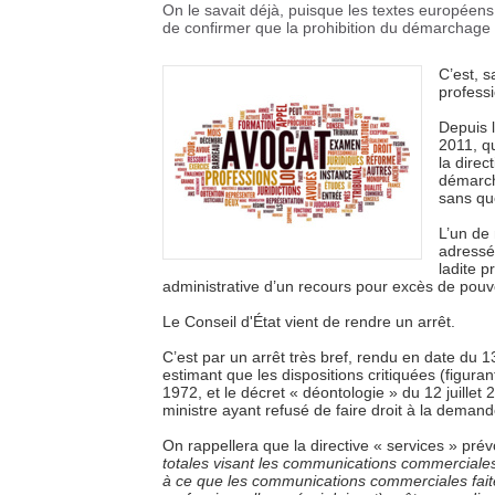
On le savait déjà, puisque les textes européens
de confirmer que la prohibition du démarchage po
C’est, 
professi
Depuis l
2011, qu
la direc
démarcha
sans qu
L’un de 
adressé 
ladite p
administrative d’un recours pour excès de pouvo
Le Conseil d'État vient de rendre un arrêt.
C’est par un arrêt très bref, rendu en date du 
estimant que les dispositions critiquées (figur
1972, et le décret « déontologie » du 12 juillet 
ministre ayant refusé de faire droit à la deman
On rappellera que la directive « services » prévo
totales visant les communications commerciales
à ce que les communications commerciales faite