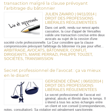
transaction malgré la clause prévoyant
l’arbitrage du bâtonnier
JULIEN ZAVARO | 04/11/2014
|
DROIT DES PROFESSIONS
LIBÉRALES RÉGLEMENTÉES
Dans cet arrêt, rendu sur renvoi après
cassation, la cour d'appel de Versailles
valide une transaction conclue entre deux
avocats au sujet de la cession d'une
société civile professionnelle. La Cour considère que la clause
compromissoire prévoyant l'arbitrage du bâtonnier n'a pas pour effet...
ARBITRAGE
,
AVOCATS
,
BÂTONNIER
,
CONFLIT
,
DIRIGEANTS
,
MARIE PERRAZI
,
PHILIPPE TOUZET
,
SOCIÉTÉS
,
TRANSMISSION
Secret professionnel de l’avocat : ça va mieux
en le disant
GERSENDE CÉNAC | 06/02/2014
|
DROIT DES PROFESSIONS
LIBÉRALES RÉGLEMENTÉES
Le secret professionnel de l’avocat est
général, absolu et illimité dans le temps. Il
s’étend à tous les actes échangés entre
un client et son conseil (correspondances,
notes, consultation). Sa violation est pénalement sanctionnée.