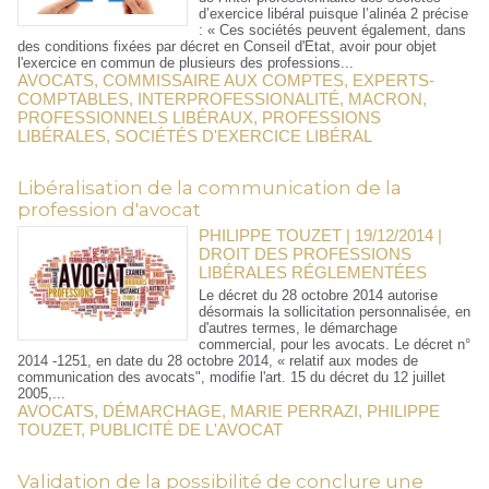
d’exercice libéral puisque l’alinéa 2 précise
: « Ces sociétés peuvent également, dans
des conditions fixées par décret en Conseil d'Etat, avoir pour objet
l'exercice en commun de plusieurs des professions...
AVOCATS
,
COMMISSAIRE AUX COMPTES
,
EXPERTS-
COMPTABLES
,
INTERPROFESSIONALITÉ
,
MACRON
,
PROFESSIONNELS LIBÉRAUX
,
PROFESSIONS
LIBÉRALES
,
SOCIÉTÉS D'EXERCICE LIBÉRAL
Libéralisation de la communication de la
profession d'avocat
PHILIPPE TOUZET | 19/12/2014
|
DROIT DES PROFESSIONS
LIBÉRALES RÉGLEMENTÉES
Le décret du 28 octobre 2014 autorise
désormais la sollicitation personnalisée, en
d'autres termes, le démarchage
commercial, pour les avocats. Le décret n°
2014 -1251, en date du 28 octobre 2014, « relatif aux modes de
communication des avocats", modifie l'art. 15 du décret du 12 juillet
2005,...
AVOCATS
,
DÉMARCHAGE
,
MARIE PERRAZI
,
PHILIPPE
TOUZET
,
PUBLICITÉ DE L'AVOCAT
Validation de la possibilité de conclure une