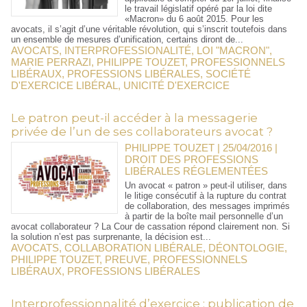
le travail législatif opéré par la loi dite
«Macron» du 6 août 2015. Pour les
avocats, il s’agit d’une véritable révolution, qui s’inscrit toutefois dans
un ensemble de mesures d’unification, certains diront de...
AVOCATS
,
INTERPROFESSIONALITÉ
,
LOI "MACRON"
,
MARIE PERRAZI
,
PHILIPPE TOUZET
,
PROFESSIONNELS
LIBÉRAUX
,
PROFESSIONS LIBÉRALES
,
SOCIÉTÉ
D'EXERCICE LIBÉRAL
,
UNICITÉ D'EXERCICE
Le patron peut-il accéder à la messagerie
privée de l’un de ses collaborateurs avocat ?
PHILIPPE TOUZET | 25/04/2016
|
DROIT DES PROFESSIONS
LIBÉRALES RÉGLEMENTÉES
Un avocat « patron » peut-il utiliser, dans
le litige consécutif à la rupture du contrat
de collaboration, des messages imprimés
à partir de la boîte mail personnelle d’un
avocat collaborateur ? La Cour de cassation répond clairement non. Si
la solution n’est pas surprenante, la décision est...
AVOCATS
,
COLLABORATION LIBÉRALE
,
DÉONTOLOGIE
,
PHILIPPE TOUZET
,
PREUVE
,
PROFESSIONNELS
LIBÉRAUX
,
PROFESSIONS LIBÉRALES
Interprofessionnalité d’exercice : publication de