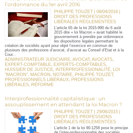
l’ordonnance du 1er avril 2016
PHILIPPE TOUZET | 08/04/2016
|
DROIT DES PROFESSIONS
LIBÉRALES RÉGLEMENTÉES
L’article 65 de la loi 2015-990 du 6 août
2015 dite « loi Macron » avait habilité le
gouvernement à prendre par ordonnance
les dispositions légales permettant la
création de sociétés ayant pour objet l’exercice en commun de
plusieurs des professions d’avocat, d’avocat au Conseil d’Etat et à la
Cour...
ADMINISTRATEUR JUDICIAIRE
,
AVOCAT
,
AVOCATS
,
EXPERT-COMPTABLE
,
EXPERTS-COMPTABLES
,
HUISSIER DE JUSTICE
,
INTERPROFESSIONALITÉ
,
LOI
"MACRON"
,
MACRON
,
NOTAIRE
,
PHILIPPE TOUZET
,
PROFESSIONNELS LIBÉRAUX
,
PROFESSIONS
LIBÉRALES
,
RÉFORME
Interprofessionnalité capitalistique : un
assouplissement en attendant la loi Macron ?
PHILIPPE TOUZET | 29/06/2015
|
DROIT DES PROFESSIONS
LIBÉRALES RÉGLEMENTÉES
L’article 1 de la loi 90-1258 pose le principe
de l’inter-professionnalité des sociétés