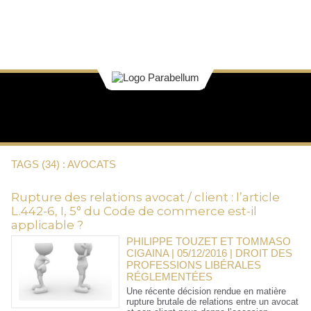
TAGS (34) : AVOCATS
Rupture des relations avocat / client : l’article
L.442-6, I, 5° du Code de commerce est-il
applicable ?
PHILIPPE TOUZET ET TOMMASO
CIGAINA | 05/12/2016
|
DROIT DES
PROFESSIONS LIBÉRALES
RÉGLEMENTÉES
Une récente décision rendue en matière
rupture brutale de relations entre un avocat