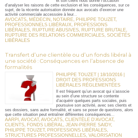
et son client nous donne l’occasion
d’analyser les raisons de cette exclusion et les conséquences, sur ce
sujet, de la récente autorisation donnée aux avocats d’exercer une
activité commerciale accessoire à leur...
AVOCATS
,
MÉDECIN
,
NOTAIRE
,
PHILIPPE TOUZET
,
PROFESSIONNELS LIBÉRAUX
,
PROFESSIONS
LIBÉRALES
,
RUPTURE ABUSIVES
,
RUPTURE BRUTALE
,
RUPTURE DES RELATIONS COMMERCIALES
,
SOCIÉTÉS
LIBÉRALES
Transfert d’une clientèle ou d’un fonds libéral à
une société : Conséquences en l’absence de
formalités
PHILIPPE TOUZET | 18/10/2016
|
DROIT DES PROFESSIONS
LIBÉRALES RÉGLEMENTÉES
Il est fréquent qu’un avocat qui s’associe
au sein d’une structure se contente
d’acquérir quelques parts sociales, puis
poursuive son activité, avec ses clients et
ses dossiers, sans autre formalité, et sans se poser de questions, alors
que cette situation peut entraîner différentes conséquences...
AARPI
,
AVOCAT
,
AVOCATS
,
CLIENTÈLE D'AVOCAT
,
CLIENTS
,
FONDS LIBÉRAL
,
JEAN-PIERRE SAIDY
,
PHILIPPE TOUZET
,
PROFESSIONS LIBÉRALES
,
STRUCTURES PROFESSIONNELLES
,
VALORISATION