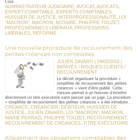
Cour...
ADMINISTRATEUR JUDICIAIRE
,
AVOCAT
,
AVOCATS
,
EXPERT-COMPTABLE
,
EXPERTS-COMPTABLES
,
HUISSIER DE JUSTICE
,
INTERPROFESSIONALITÉ
,
LOI
"MACRON"
,
MACRON
,
NOTAIRE
,
PHILIPPE TOUZET
,
PROFESSIONNELS LIBÉRAUX
,
PROFESSIONS
LIBÉRALES
,
RÉFORME
Une nouvelle procédure de recouvrement des
petites créances non contestées
JULIEN ZAVARO | 24/03/2016
|
IMPAYÉS / RISQUES CLIENTS /
RECOUVREMENT
Le décret organisant la procédure «
simplifiée de recouvrement des petites
créances » vient d’être publié. Cette
mesure permet à un huissier d’émettre
directement un titre exécutoire sans passer par un juge. La procédure
« simplifiée de recouvrement des petites créances » a été introduite...
CRÉANCE
,
CRÉANCIER
,
DÉBITEUR
,
HUISSIER DE
JUSTICE
,
JULIEN ZAVARO
,
LOI "MACRON"
,
MACRON
,
MARIE PERRAZI
,
PHILIPPE TOUZET
,
RECOUVREMENT
,
RECOUVREMENT DE CRÉANCES
,
TITRE EXÉCUTOIRE
Allègement des obligations comptables des