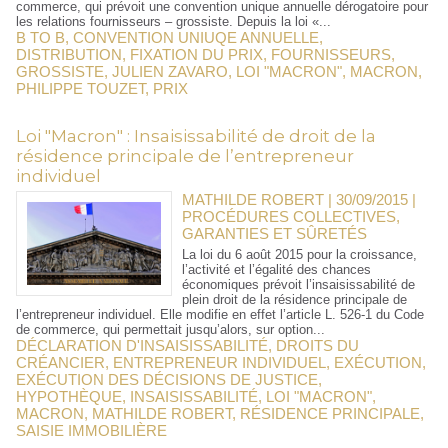
commerce, qui prévoit une convention unique annuelle dérogatoire pour
les relations fournisseurs – grossiste. Depuis la loi «...
B TO B
,
CONVENTION UNIUQE ANNUELLE
,
DISTRIBUTION
,
FIXATION DU PRIX
,
FOURNISSEURS
,
GROSSISTE
,
JULIEN ZAVARO
,
LOI "MACRON"
,
MACRON
,
PHILIPPE TOUZET
,
PRIX
Loi "Macron" : Insaisissabilité de droit de la
résidence principale de l’entrepreneur
individuel
MATHILDE ROBERT | 30/09/2015
|
PROCÉDURES COLLECTIVES,
GARANTIES ET SÛRETÉS
La loi du 6 août 2015 pour la croissance,
l’activité et l’égalité des chances
économiques prévoit l’insaisissabilité de
plein droit de la résidence principale de
l’entrepreneur individuel. Elle modifie en effet l’article L. 526-1 du Code
de commerce, qui permettait jusqu’alors, sur option...
DÉCLARATION D'INSAISISSABILITÉ
,
DROITS DU
CRÉANCIER
,
ENTREPRENEUR INDIVIDUEL
,
EXÉCUTION
,
EXÉCUTION DES DÉCISIONS DE JUSTICE
,
HYPOTHÈQUE
,
INSAISISSABILITÉ
,
LOI "MACRON"
,
MACRON
,
MATHILDE ROBERT
,
RÉSIDENCE PRINCIPALE
,
SAISIE IMMOBILIÈRE