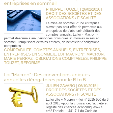
entreprises en sommeil
PHILIPPE TOUZET | 26/02/2016
|
DROIT DES SOCIÉTÉS ET DES
ASSOCIATIONS / FISCALITÉ
La mise en sommeil d'une entreprise
n’avait pas pour effet de permettre aux
entreprises de s’abstenir d’établir des
comptes annuels. La loi « Macron »
permet désormais aux personnes physiques et morales mises en
sommeil, remplissant certains critères, de bénéficier d'obligations
comptables...
COMPTABILITÉ
,
COMPTES ANNUELS
,
ENTREPRISES
,
ENTREPRISES EN SOMMEIL
,
LOI "MACRON"
,
MACRON
,
MARIE PERRAZI
,
OBLIGATIONS COMPTABLES
,
PHILIPPE
TOUZET
,
RÉFORME
Loi "Macron" : Des conventions uniques
annuelles dérogatoires pour le B to B
JULIEN ZAVARO | 06/10/2015
|
DROIT DES SOCIÉTÉS ET DES
ASSOCIATIONS / FISCALITÉ
La loi dite « Macron » (loi n° 2015-990 du 6
août 2015 «pour la croissance, l'activité et
l'égalité des chances économiques») a
créé l’article L. 441-7-1 du Code de