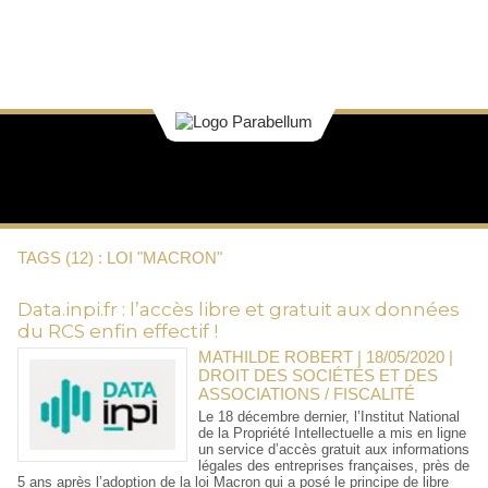
TAGS (12) : LOI "MACRON"
Data.inpi.fr : l’accès libre et gratuit aux données
du RCS enfin effectif !
MATHILDE ROBERT | 18/05/2020
|
DROIT DES SOCIÉTÉS ET DES
ASSOCIATIONS / FISCALITÉ
Le 18 décembre dernier, l’Institut National
de la Propriété Intellectuelle a mis en ligne
un service d’accès gratuit aux informations
légales des entreprises françaises, près de
5 ans après l’adoption de la loi Macron qui a posé le principe de libre