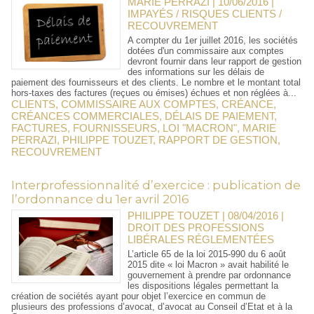
MARIE PERRAZI | 10/06/2016
|
IMPAYÉS / RISQUES CLIENTS /
RECOUVREMENT
A compter du 1er juillet 2016, les sociétés
dotées d'un commissaire aux comptes
devront fournir dans leur rapport de gestion
des informations sur les délais de
paiement des fournisseurs et des clients. Le nombre et le montant total
hors-taxes des factures (reçues ou émises) échues et non réglées à...
CLIENTS
,
COMMISSAIRE AUX COMPTES
,
CRÉANCE
,
CRÉANCES COMMERCIALES
,
DÉLAIS DE PAIEMENT
,
FACTURES
,
FOURNISSEURS
,
LOI "MACRON"
,
MARIE
PERRAZI
,
PHILIPPE TOUZET
,
RAPPORT DE GESTION
,
RECOUVREMENT
Interprofessionnalité d’exercice : publication de
l’ordonnance du 1er avril 2016
PHILIPPE TOUZET | 08/04/2016
|
DROIT DES PROFESSIONS
LIBÉRALES RÉGLEMENTÉES
L’article 65 de la loi 2015-990 du 6 août
2015 dite « loi Macron » avait habilité le
gouvernement à prendre par ordonnance
les dispositions légales permettant la
création de sociétés ayant pour objet l’exercice en commun de
plusieurs des professions d’avocat, d’avocat au Conseil d’Etat et à la