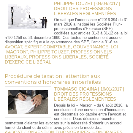
PHILIPPE TOUZET | 04/04/2017
|
DROIT DES PROFESSIONS
LIBÉRALES RÉGLEMENTÉES
On sait que l’ordonnance n°2016-394 du 31
mars 2016 a institué les Sociétés Pluri-
professionnelles d'Exercice (SPE),
codifiées aux articles 31-3 à 31-12 de la loi
n°90-1258 du 31 décembre 1990. Ces textes ne contiennent aucune
disposition spécifique à la gouvernance des SPE, l’article 31-6 se...
AVOCAT
,
EXPERT-COMPTABLE
,
GOUVERNANCE
,
LOI
"MACRON"
,
PHILIPPE TOUZET
,
PROFESSIONNELS
LIBÉRAUX
,
PROFESSIONS LIBÉRALES
,
SOCIÉTÉ
D'EXERCICE LIBÉRAL
Procédure de taxation : attention aux
conventions d’honoraires imparfaites
TOMMASO CIGAINA | 16/01/2017
|
DROIT DES PROFESSIONS
LIBÉRALES RÉGLEMENTÉES
Depuis la loi « Macron » du 6 août 2016, la
conclusion d’une convention d’honoraires
est désormais obligatoire entre l’avocat et
son client. Deux décisions récentes
permettent d’alerter les avocats sur la nécessité d’obtenir un accord
formel du client et de définir avec précision le mode de...
AVOCAT
,
CONVENTION D'HONORAIRES
,
HONORAIRES
,