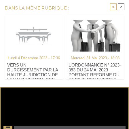
<
>
DANS LA MÊME RUBRIQUE :
Lundi 4 Décembre 2023 - 17:36
Mercredi 31 Mai 2023 - 18:03
VERS UN
L’ORDONNANCE N° 2023-
DURCISSEMENT PAR LA
393 DU 24 MAI 2023
HAUTE JURIDICTION DE
PORTANT REFORME DU
LA VALORISATION DES
REGIME DES FUSIONS,
TITRES DE SOCIETES
SCISSIONS, APPORTS
NON COTEES
PARTIELS D’ACTIFS ET
OPERATIONS
TRANSFRONTALIERES
DES SOCIETES
COMMERCIALES EST
PARUE