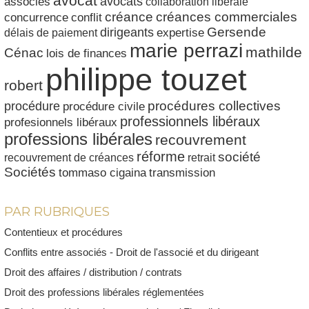
avocat
avocats
associés
collaboration libérale
créances commerciales
créance
conflit
concurrence
dirigeants
Gersende
délais de paiement
expertise
marie perrazi
mathilde
Cénac
lois de finances
philippe touzet
robert
procédures collectives
procédure
procédure civile
professionnels libéraux
profesionnels libéraux
professions libérales
recouvrement
réforme
société
recouvrement de créances
retrait
Sociétés
tommaso cigaina
transmission
PAR RUBRIQUES
Contentieux et procédures
Conflits entre associés - Droit de l'associé et du dirigeant
Droit des affaires / distribution / contrats
Droit des professions libérales réglementées