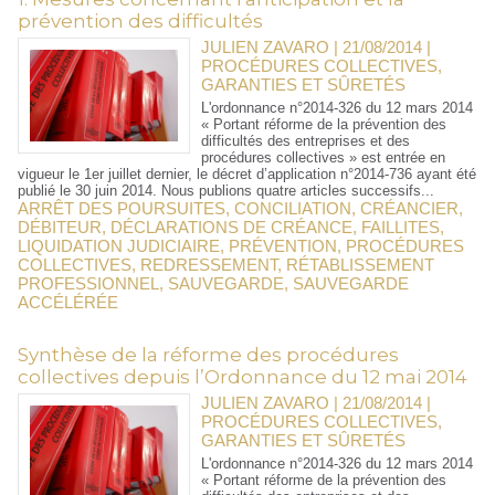
prévention des difficultés
JULIEN ZAVARO | 21/08/2014
|
PROCÉDURES COLLECTIVES,
GARANTIES ET SÛRETÉS
L'ordonnance n°2014-326 du 12 mars 2014
« Portant réforme de la prévention des
difficultés des entreprises et des
procédures collectives » est entrée en
vigueur le 1er juillet dernier, le décret d’application n°2014-736 ayant été
publié le 30 juin 2014. Nous publions quatre articles successifs...
ARRÊT DES POURSUITES
,
CONCILIATION
,
CRÉANCIER
,
DÉBITEUR
,
DÉCLARATIONS DE CRÉANCE
,
FAILLITES
,
LIQUIDATION JUDICIAIRE
,
PRÉVENTION
,
PROCÉDURES
COLLECTIVES
,
REDRESSEMENT
,
RÉTABLISSEMENT
PROFESSIONNEL
,
SAUVEGARDE
,
SAUVEGARDE
ACCÉLÉRÉE
Synthèse de la réforme des procédures
collectives depuis l’Ordonnance du 12 mai 2014
JULIEN ZAVARO | 21/08/2014
|
PROCÉDURES COLLECTIVES,
GARANTIES ET SÛRETÉS
L'ordonnance n°2014-326 du 12 mars 2014
« Portant réforme de la prévention des