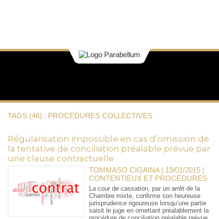
TAGS (46) : PROCÉDURES COLLECTIVES
Régularisation impossible en cas d’omission de
la tentative de conciliation préalable prévue par
une clause contractuelle
TOMMASO CIGAINA | 19/01/2015
|
CONTENTIEUX ET PROCÉDURES
La cour de cassation, par un arrêt de la
Chambre mixte, confirme son heureuse
jurisprudence rigoureuse lorsqu’une partie
saisit le juge en omettant préalablement la
procédure de conciliation préalable prévue