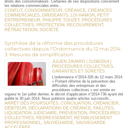
droits des consommateurs. Certaines de ses dispositions concernent
les relations commerciales entre...
CONFLIT
,
CONSOMMATEUR
,
CRÉANCE
,
CRÉANCES
COMMERCIALES
,
DIRIGEANTS
,
LOI HAMON
,
PETIT
ENTREPRENEUR
,
PHILIPPE TOUZET
,
PROCÉDURES
COLLECTIVES
,
PROTECTION
,
RECOUVREMENT
,
RÉTRACTATION
,
SOCIÉTÉ
Synthèse de la réforme des procédures
collectives depuis l’Ordonnance du 12 mai 2014 :
3. Mesures de simplification
JULIEN ZAVARO | 21/08/2014
|
PROCÉDURES COLLECTIVES,
GARANTIES ET SÛRETÉS
L'ordonnance n°2014-326 du 12 mars 2014
« Portant réforme de la prévention des
difficultés des entreprises et des
procédures collectives » est entrée en
vigueur le 1er juillet dernier, le décret d’application n°2014-736 ayant été
publié le 30 juin 2014. Nous publions quatre articles successifs...
ARRÊT DES POURSUITES
,
CONCILIATION
,
CRÉANCIER
,
DÉBITEUR
,
DÉCLARATIONS DE CRÉANCE
,
FAILLITES
,
LIQUIDATION JUDICIAIRE
,
PRÉVENTION
,
PROCÉDURES
COLLECTIVES
,
REDRESSEMENT
,
RÉTABLISSEMENT
PROFESSIONNEL
,
SAUVEGARDE
,
SAUVEGARDE
ACCÉLÉRÉE