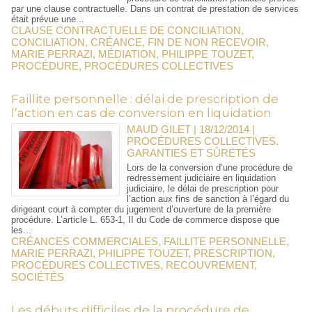
par une clause contractuelle. Dans un contrat de prestation de services
était prévue une...
CLAUSE CONTRACTUELLE DE CONCILIATION
,
CONCILIATION
,
CRÉANCE
,
FIN DE NON RECEVOIR
,
MARIE PERRAZI
,
MÉDIATION
,
PHILIPPE TOUZET
,
PROCÉDURE
,
PROCÉDURES COLLECTIVES
Faillite personnelle : délai de prescription de
l’action en cas de conversion en liquidation
MAUD GILET | 18/12/2014
|
PROCÉDURES COLLECTIVES,
GARANTIES ET SÛRETÉS
Lors de la conversion d’une procédure de
redressement judiciaire en liquidation
judiciaire, le délai de prescription pour
l’action aux fins de sanction à l’égard du
dirigeant court à compter du jugement d’ouverture de la première
procédure. L’article L. 653-1, II du Code de commerce dispose que
les...
CRÉANCES COMMERCIALES
,
FAILLITE PERSONNELLE
,
MARIE PERRAZI
,
PHILIPPE TOUZET
,
PRESCRIPTION
,
PROCÉDURES COLLECTIVES
,
RECOUVREMENT
,
SOCIÉTÉS
Les débuts difficiles de la procédure de