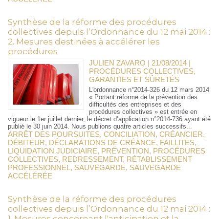
Synthèse de la réforme des procédures
collectives depuis l’Ordonnance du 12 mai 2014 :
2. Mesures destinées à accélérer les
procédures
JULIEN ZAVARO | 21/08/2014
|
PROCÉDURES COLLECTIVES,
GARANTIES ET SÛRETÉS
L'ordonnance n°2014-326 du 12 mars 2014
« Portant réforme de la prévention des
difficultés des entreprises et des
procédures collectives » est entrée en
vigueur le 1er juillet dernier, le décret d’application n°2014-736 ayant été
publié le 30 juin 2014. Nous publions quatre articles successifs...
ARRÊT DES POURSUITES
,
CONCILIATION
,
CRÉANCIER
,
DÉBITEUR
,
DÉCLARATIONS DE CRÉANCE
,
FAILLITES
,
LIQUIDATION JUDICIAIRE
,
PRÉVENTION
,
PROCÉDURES
COLLECTIVES
,
REDRESSEMENT
,
RÉTABLISSEMENT
PROFESSIONNEL
,
SAUVEGARDE
,
SAUVEGARDE
ACCÉLÉRÉE
Synthèse de la réforme des procédures
collectives depuis l’Ordonnance du 12 mai 2014 :
1. Mesures concernant l'anticipation et la