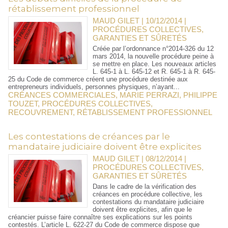
rétablissement professionnel
MAUD GILET | 10/12/2014
|
PROCÉDURES COLLECTIVES,
GARANTIES ET SÛRETÉS
Créée par l’ordonnance n°2014-326 du 12
mars 2014, la nouvelle procédure peine à
se mettre en place. Les nouveaux articles
L. 645-1 à L. 645-12 et R. 645-1 à R. 645-
25 du Code de commerce créent une procédure destinée aux
entrepreneurs individuels, personnes physiques, n’ayant...
CRÉANCES COMMERCIALES
,
MARIE PERRAZI
,
PHILIPPE
TOUZET
,
PROCÉDURES COLLECTIVES
,
RECOUVREMENT
,
RÉTABLISSEMENT PROFESSIONNEL
Les contestations de créances par le
mandataire judiciaire doivent être explicites
MAUD GILET | 08/12/2014
|
PROCÉDURES COLLECTIVES,
GARANTIES ET SÛRETÉS
Dans le cadre de la vérification des
créances en procédure collective, les
contestations du mandataire judiciaire
doivent être explicites, afin que le
créancier puisse faire connaître ses explications sur les points
contestés. L’article L. 622-27 du Code de commerce dispose que