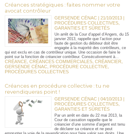
Créances stratégiques : faites nommer votre
avocat contrôleur
GERSENDE CÉNAC | 21/10/2013
|
PROCÉDURES COLLECTIVES,
GARANTIES ET SÛRETÉS
Un arrêt de la Cour d’appel d’Angers, du 15
janvier 2013, rappelle que l’action pour
faute de gestion du débiteur doit être
engagée à la majorité des contrôleurs, ce
qui est exclu en cas de contrôleur unique. Une occasion de faire le
point sur la fonction de créancier contrôleur. Consécutivement à...
CRÉANCE
,
CRÉANCES COMMERCIALES
,
CRÉANCIER
,
GERSENDE CÉNAC
,
PROCÉDURE COLLECTIVE
,
PROCÉDURES COLLECTIVES
Créances en procédure collective : tu ne
revendiqueras point !
GERSENDE CÉNAC | 04/10/2013
|
PROCÉDURES COLLECTIVES,
GARANTIES ET SÛRETÉS
Par un arrêt en date du 22 mai 2013, la
Cour de cassation rappelle que le
créancier d’une somme d’argent est tenu
de déclarer sa créance et ne peut
emprunter la voie de la revendication pour faire valoir ses droits. Une