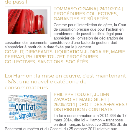
de passif
TOMMASO CIGAINA | 24/11/2014
|
PROCÉDURES COLLECTIVES,
GARANTIES ET SÛRETÉS
Comme pour l’interdiction de gérer, la Cour
de cassation précise que pour l’action en
comblement de passif le délai légal pour
apprécier de l’omission de déclaration de
cessation des paiements, constitutive d’une faute de gestion, doit
s’apprécier à partir de la date fixée par le jugement...
CONFLIT
,
DIRIGEANTS
,
LIQUIDATION JUDICIAIRE
,
MARIE
PERRAZI
,
PHILIPPE TOUZET
,
PROCÉDURES
COLLECTIVES
,
SANCTIONS
,
SOCIÉTÉS
Loi Hamon : la mise en œuvre, c'est maintenant
- 6/6 : une nouvelle catégorie de
consommateurs
PHILIPPE TOUZET, JULIEN
ZAVARO ET MAUD GILET |
26/09/2014
|
DROIT DES AFFAIRES /
DISTRIBUTION / CONTRATS
La loi « consommation » n°2014-344 du 17
mars 2014, dite loi « Hamon » transpose
en droit français la directive 2011/83/UE du
Parlement européen et du Conseil du 25 octobre 2011 relative aux