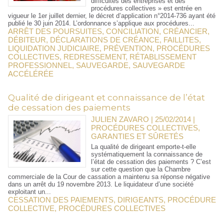
difficultés des entreprises et des
procédures collectives » est entrée en
vigueur le 1er juillet dernier, le décret d’application n°2014-736 ayant été
publié le 30 juin 2014. L’ordonnance s’applique aux procédures...
ARRÊT DES POURSUITES
,
CONCILIATION
,
CRÉANCIER
,
DÉBITEUR
,
DÉCLARATIONS DE CRÉANCE
,
FAILLITES
,
LIQUIDATION JUDICIAIRE
,
PRÉVENTION
,
PROCÉDURES
COLLECTIVES
,
REDRESSEMENT
,
RÉTABLISSEMENT
PROFESSIONNEL
,
SAUVEGARDE
,
SAUVEGARDE
ACCÉLÉRÉE
Qualité de dirigeant et connaissance de l’état
de cessation des paiements
JULIEN ZAVARO | 25/02/2014
|
PROCÉDURES COLLECTIVES,
GARANTIES ET SÛRETÉS
La qualité de dirigeant emporte-t-elle
systématiquement la connaissance de
l’état de cessation des paiements ? C’est
sur cette question que la Chambre
commerciale de la Cour de cassation a maintenu sa réponse négative
dans un arrêt du 19 novembre 2013. Le liquidateur d’une société
exploitant un...
CESSATION DES PAIEMENTS
,
DIRIGEANTS
,
PROCÉDURE
COLLECTIVE
,
PROCÉDURES COLLECTIVES