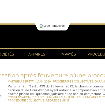
OCIÉTÉS
AFFAIRES
IMPAYÉS
PROCÉDU
ation après l’ouverture d’une procéd
MATTHIEU SERETTI | 10/04/2019
|
PROCÉDURES COLLECTIVES, GARANT
Par un arrêt n°17-15.439 du 13 février 2019, la chambre commerc
décision d’une Cour d’appel ayant ordonné la compensation entr
société placée en liquidation judiciaire et de son co-contractant. Ce
COMPENSATION
,
CRÉANCE
,
CRÉANCES ANTÉRIEURES
,
CRÉANCES C
PROCÉDURE COLLECTIVE
,
REDRESSEMENT