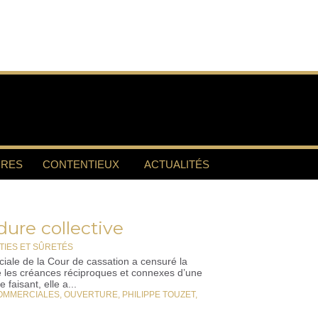
RES
CONTENTIEUX
ACTUALITÉS
ure collective
IES ET SÛRETÉS
iale de la Cour de cassation a censuré la
e les créances réciproques et connexes d’une
 faisant, elle a...
OMMERCIALES
,
OUVERTURE
,
PHILIPPE TOUZET
,