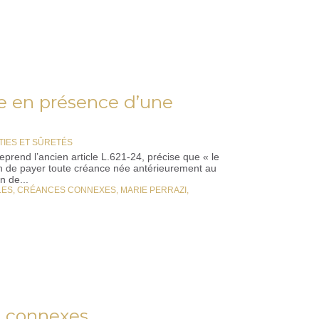
e en présence d’une
IES ET SÛRETÉS
prend l’ancien article L.621-24, précise que « le
ion de payer toute créance née antérieurement au
n de...
LES
,
CRÉANCES CONNEXES
,
MARIE PERRAZI
,
s connexes