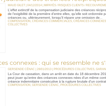
MAUD GILET | 04/12/2014
|
IMPAYÉS / RISQUES CLIENTS / RECOUVREM
L'effet extinctif de la compensation judiciaire des créances récip
de l'exigibilité de la première d'entre elles, qu'elle soit ordonnée 
créances ou, ultérieurement, lorsqu'il répare une omission de...
COMPENSATION
,
CRÉANCES COMMERCIALES
,
CRÉANCES CONNEXE
COLLECTIVES
s connexes : qui se ressemble ne s'
GERSENDE CÉNAC | 28/01/2013
|
PROCÉDURES COLLECTIVES, GARAN
La Cour de cassation, dans un arrêt en date du 18 décembre 201
peut jouer qu'entre des créances connexes nées d'un même contr
créance indemnitaire consécutive à la rupture brutale d'un contrat
COMPENSATION
,
GERSENDE CÉNAC
,
PROCÉDURES COLLECTIVES