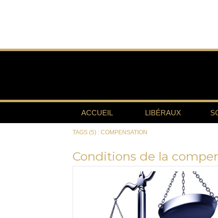
ACCUEIL
LIBÉRAUX
S
TAGS (5) : COMPENSATION
Conditions de la compens