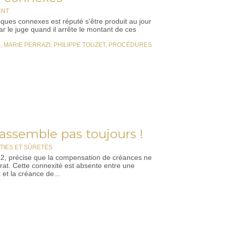
ENT
roques connexes est réputé s'être produit au jour
par le juge quand il arrête le montant de ces
S
,
MARIE PERRAZI
,
PHILIPPE TOUZET
,
PROCÉDURES
assemble pas toujours !
TIES ET SÛRETÉS
2, précise que la compensation de créances ne
at. Cette connexité est absente entre une
 et la créance de...