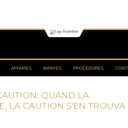
AFFAIRES
IMPAYÉS
PROCÉDURES
CONT
AUTION: QUAND LA
E, LA CAUTION S'EN TROUVA