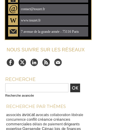
@
contact@touzet.fr
w
www.touzet.fr
7 avenue de la grande armée - 75116 Paris
NOUS SUIVRE SUR LES RÉSEAUX
RECHERCHE
Recherche avancée
RECHERCHE PAR THÈMES
avocat
associés
avocats
collaboration libérale
créance
créances
conflit
concurrence
commerciales
dirigeants
délais de paiement
Gersende Cénac
expertise
lois de finances