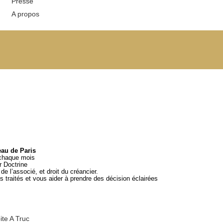
Presse
A propos
eau de Paris
 chaque mois
ar
Doctrine
e l’associé, et droit du créancier.
 traités et vous aider à prendre des décision éclairées
ite A Truc