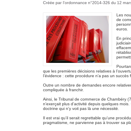
Créée par l’ordonnance n°2014-326 du 12 mars 
Les nou
de comm
personne
euros.
En prin
judiciai
effacem
rétabli
permett
Pourtan
que les premières décisions relatives à l’ouvert
l’évidence : cette procédure n’a pas un succès 
Outre un nombre de demandes encore relativement
compliquée à franchir.
Ainsi, le Tribunal de commerce de Chambéry (7 o
n’exerçait plus d’activité depuis quelques mois. 
doctrine qui n’y voit pas là une nécessité.
Il est vrai qu’il serait regrettable qu’une pro
pragmatisme, ne parvienne pas à trouver sa pla