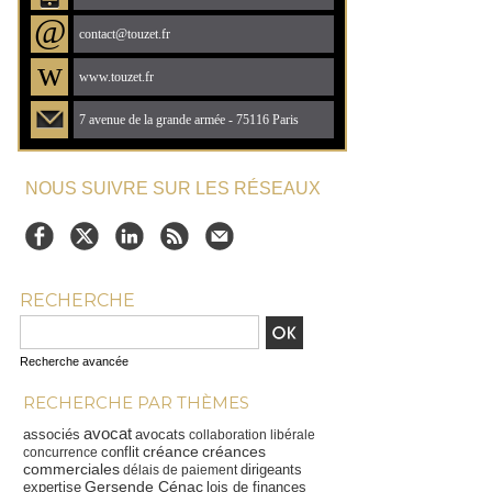
@
contact@touzet.fr
w
www.touzet.fr
7 avenue de la grande armée - 75116 Paris
NOUS SUIVRE SUR LES RÉSEAUX
RECHERCHE
Recherche avancée
RECHERCHE PAR THÈMES
avocat
associés
avocats
collaboration libérale
créance
créances
conflit
concurrence
commerciales
dirigeants
délais de paiement
Gersende Cénac
expertise
lois de finances