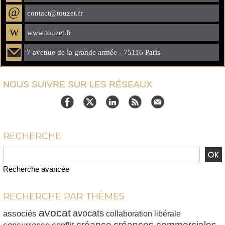
@
contact@touzet.fr
w
www.touzet.fr
7 avenue de la grande armée - 75116 Paris
NOUS SUIVRE SUR LES RÉSEAUX
RECHERCHE
Recherche avancée
RECHERCHE PAR THÈMES
avocat
avocats
associés
collaboration libérale
créances commerciales
créance