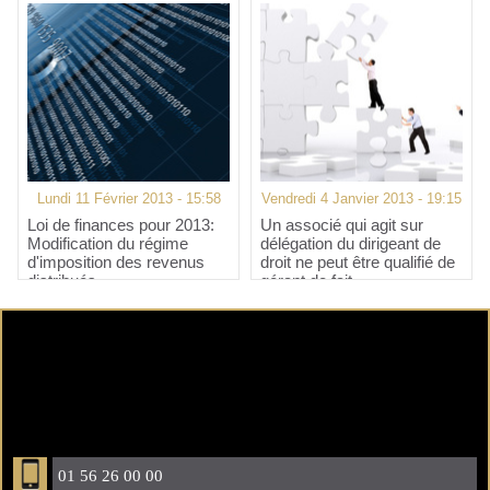
Lundi 11 Février 2013 - 15:58
Vendredi 4 Janvier 2013 - 19:15
Loi de finances pour 2013:
Un associé qui agit sur
Modification du régime
délégation du dirigeant de
d'imposition des revenus
droit ne peut être qualifié de
distribués
gérant de fait
01 56 26 00 00