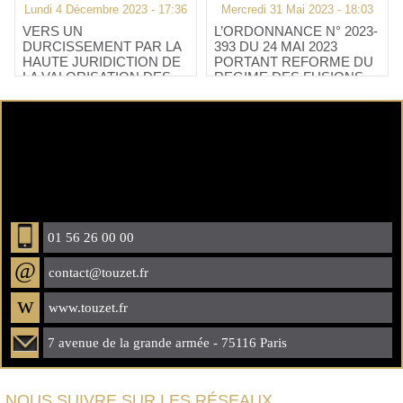
Lundi 4 Décembre 2023 - 17:36
Mercredi 31 Mai 2023 - 18:03
VERS UN
L’ORDONNANCE N° 2023-
DURCISSEMENT PAR LA
393 DU 24 MAI 2023
HAUTE JURIDICTION DE
PORTANT REFORME DU
LA VALORISATION DES
REGIME DES FUSIONS,
TITRES DE SOCIETES
SCISSIONS, APPORTS
NON COTEES
PARTIELS D’ACTIFS ET
OPERATIONS
TRANSFRONTALIERES
DES SOCIETES
COMMERCIALES EST
PARUE
01 56 26 00 00
@
contact@touzet.fr
w
www.touzet.fr
7 avenue de la grande armée - 75116 Paris
NOUS SUIVRE SUR LES RÉSEAUX