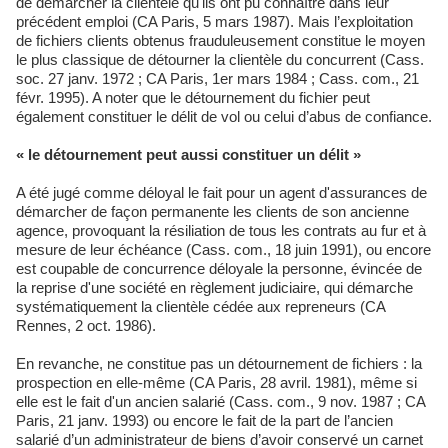
de démarcher la clientèle qu'ils ont pu connaître dans leur
précédent emploi (CA Paris, 5 mars 1987). Mais l’exploitation
de fichiers clients obtenus frauduleusement constitue le moyen
le plus classique de détourner la clientèle du concurrent (Cass.
soc. 27 janv. 1972 ; CA Paris, 1er mars 1984 ; Cass. com., 21
févr. 1995). A noter que le détournement du fichier peut
également constituer le délit de vol ou celui d’abus de confiance.
« le détournement peut aussi constituer un délit »
A été jugé comme déloyal le fait pour un agent d'assurances de
démarcher de façon permanente les clients de son ancienne
agence, provoquant la résiliation de tous les contrats au fur et à
mesure de leur échéance (Cass. com., 18 juin 1991), ou encore
est coupable de concurrence déloyale la personne, évincée de
la reprise d'une société en règlement judiciaire, qui démarche
systématiquement la clientèle cédée aux repreneurs (CA
Rennes, 2 oct. 1986).
En revanche, ne constitue pas un détournement de fichiers : la
prospection en elle-même (CA Paris, 28 avril. 1981), même si
elle est le fait d'un ancien salarié (Cass. com., 9 nov. 1987 ; CA
Paris, 21 janv. 1993) ou encore le fait de la part de l’ancien
salarié d’un administrateur de biens d’avoir conservé un carnet