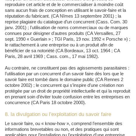
reproduire cet article et de le commercialiser à moindre coût
sans aucun frais de conception en utilisant le savoir-faire et la
réputation du fabricant. (CA Nîmes 13 septembre 2001) ; la
reprise plagiaire du catalogue d’un concurrent (Cass. Com. 30
janv. 2001) ; l'utilisation de noms commerciaux ou de marques
connues pour désigner d'autres produits (CA Versailles, 27
sept. 1990 « Guerlain » ; TGI Paris, 19 nov. 1992 « Porsche ») ;
le rattachement à une entreprise ou à un produit afin de
bénéficier de sa notoriété (CA Bordeaux, 13 oct. 1964 ; CA
Paris, 28 avril 1969 ; Cass. com., 17 mai 1982).
Au contraire, ne constituent pas des agissements parasitaires :
l’utilisation par un concurrent d'un savoir faire dès lors que le
savoir faire est tombé dans le domaine public (CA Rennes 2
octobre 2002) ; le concurrent qui s’inspire d’une création non
protégée par un droit de propriété intellectuelle et qui la reproduit
en prenant soin d’éviter toute confusion entre les entreprises en
concurrence (CA Paris 18 octobre 2000).
8. la divulgation ou l’exploitation du savoir faire
Le savoir faire, ou « know-how », comprend l’ensemble des
informations brevetables ou non, et des pratiques qui sont
applicables pour l’installation ou l’exploitation d’une entreprise