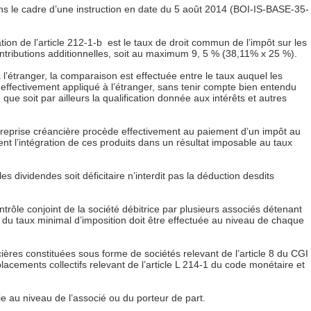
ns le cadre d’une instruction en date du 5 août 2014 (BOI-IS-BASE-35-
cation de l’article 212-1-b est le taux de droit commun de l’impôt sur les
ontributions additionnelles, soit au maximum 9, 5 % (38,11% x 25 %).
 l’étranger, la comparaison est effectuée entre le taux auquel les
 effectivement appliqué à l’étranger, sans tenir compte bien entendu
que soit par ailleurs la qualification donnée aux intérêts et autres
’entreprise créancière procède effectivement au paiement d’un impôt au
ment l’intégration de ces produits dans un résultat imposable au taux
les dividendes soit déficitaire n’interdit pas la déduction desdits
trôle conjoint de la société débitrice par plusieurs associés détenant
n du taux minimal d’imposition doit être effectuée au niveau de chaque
ères constituées sous forme de sociétés relevant de l’article 8 du CGI
lacements collectifs relevant de l’article L 214-1 du code monétaire et
ie au niveau de l’associé ou du porteur de part.