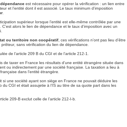
e dépendance
est nécessaire pour opérer la vérification : un lien entre
éteur et l’entité dont il est associé. Le taux minimum d’imposition
ur
.
rticipation supérieur lorsque l’entité est elle-même contrôlée par une
C’est alors le lien de dépendance et le taux d’imposition avec un
é.
tat ou territoire non coopératif
, ces vérifications n’ont pas lieu d’être
u prêteur, sans vérification du lien de dépendance.
ée de l’article 209 B du CGI et de l’article 212-1.
ais de taxer en France les résultats d’une entité étrangère située dans
ment ou indirectement par une société française. La taxation a lieu à
française dans l’entité étrangère.
t si une société ayant son siège en France ne pouvait déduire les
-b du CGI et était assujetie à l’IS au titre de sa quote part dans les
rticle 209-B exclut celle de l’article 212-I-b.