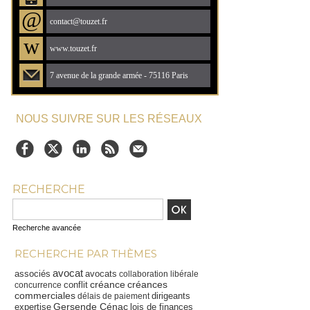
@
contact@touzet.fr
w
www.touzet.fr
7 avenue de la grande armée - 75116 Paris
NOUS SUIVRE SUR LES RÉSEAUX
u
RECHERCHE
Recherche avancée
RECHERCHE PAR THÈMES
u
avocat
associés
avocats
collaboration libérale
créance
créances
conflit
concurrence
commerciales
dirigeants
délais de paiement
Gersende Cénac
expertise
lois de finances