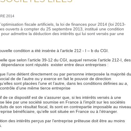
BRE 2014
ptimisation fiscale artificiels, la loi de finances pour 2014 (loi 2013-
es ouverts à compter du 25 septembre 2013, institué une condition
 pour admettre la déduction des intérêts qui lui sont versés par une
ouvelle condition a été insérée à l’article 212 - I – b du CGI.
lle que selon l’article 39-12 du CGI, auquel renvoie l’article 212-I, des
e dépendance sont réputés exister entre deux entreprises :
ue l’une détient directement ou par personne interposée la majorité d
social de de l’autre ou y exerce en fait le pouvoir de direction
u’elles sont placées l’une et l’autre, dans les conditions définies au
a
,
 contrôle d’une même tierce entreprise
if de ce dispositif est de s’assurer que, si les intérêts versés à une
ise liée par une société soumise en France à l’impôt sur les sociétés
duits de son résultat fiscal, ils sont en contrepartie imposable au nivea
reprise bénéficiaire, qu’elle soit située en France ou à l’étranger.
ition des intérêts perçus par l’entreprise prêteuse doit être au moins
s.