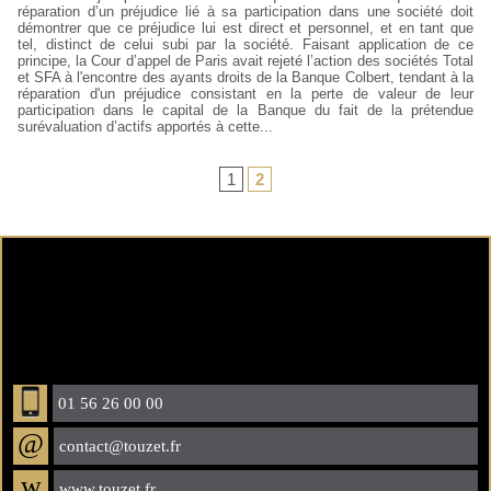
réparation d’un préjudice lié à sa participation dans une société doit
démontrer que ce préjudice lui est direct et personnel, et en tant que
tel, distinct de celui subi par la société. Faisant application de ce
principe, la Cour d’appel de Paris avait rejeté l’action des sociétés Total
et SFA à l'encontre des ayants droits de la Banque Colbert, tendant à la
réparation d'un préjudice consistant en la perte de valeur de leur
participation dans le capital de la Banque du fait de la prétendue
surévaluation d’actifs apportés à cette...
1
2
01 56 26 00 00
@
contact@touzet.fr
w
www.touzet.fr