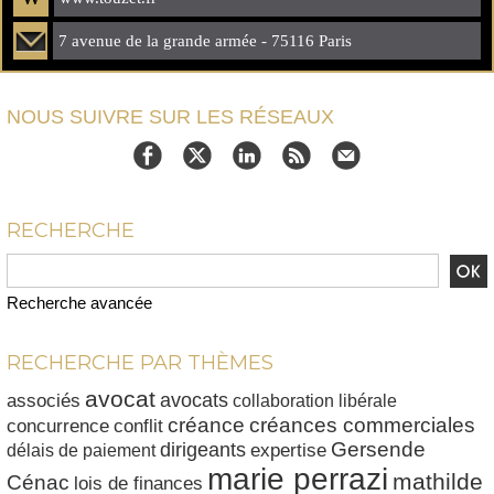
7 avenue de la grande armée - 75116 Paris
NOUS SUIVRE SUR LES RÉSEAUX
RECHERCHE
Recherche avancée
RECHERCHE PAR THÈMES
avocat
avocats
associés
collaboration libérale
créances commerciales
créance
conflit
concurrence
dirigeants
Gersende
délais de paiement
expertise
marie perrazi
mathilde
Cénac
lois de finances