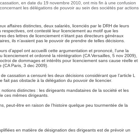
cassation, en date du 19 novembre 2010, ont mis fin à une confusion
concernant les délégations de pouvoir au sein des sociétés par actions
ux affaires distinctes, deux salariés, licenciés par le DRH de leurs
s respectives, ont contesté leur licenciement au motif que les
ires des lettres de licenciement n’étant pas directeurs généraux
ires, ils n’avaient pas le pouvoir de prendre de telles décisions.
urs d’appel ont accueilli cette argumentation et prononcé, l’une la
 du licenciement et ordonné la réintégration (CA Versailles, 5 nov 2009),
 l’octroi de dommages et intérêts pour licenciement sans cause réelle et
e (CA Paris, 3 dec 2009).
 de cassation a censuré les deux décisions considérant que l’article L
e fait pas obstacle à la délégation du pouvoir de licencier.
x notions distinctes : les dirigeants mandataires de la société et les
de ces mêmes dirigeants.
s, peut-être en raison de l’histoire quelque peu tourmentée de la
plifiées en matière de désignation des dirigeants est de prévoir un