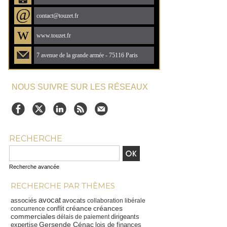
@
contact@touzet.fr
w
www.touzet.fr
7 avenue de la grande armée - 75116 Paris
NOUS SUIVRE SUR LES RÉSEAUX
RECHERCHE
Recherche avancée
RECHERCHE PAR THÈMES
avocat
associés
avocats
collaboration libérale
créance
créances
conflit
concurrence
commerciales
dirigeants
délais de paiement
Gersende Cénac
expertise
lois de finances