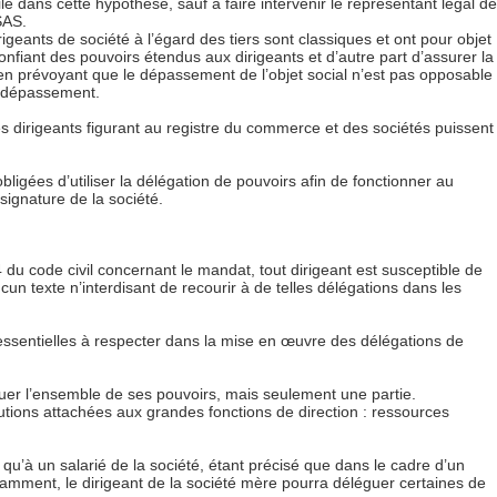
e dans cette hypothèse, sauf à faire intervenir le représentant légal de
SAS.
igeants de société à l’égard des tiers sont classiques et ont pour objet
 confiant des pouvoirs étendus aux dirigeants et d’autre part d’assurer la
et en prévoyant que le dépassement de l’objet social n’est pas opposable
u dépassement.
es dirigeants figurant au registre du commerce et des sociétés puissent
ligées d’utiliser la délégation de pouvoirs afin de fonctionner au
signature de la société.
4 du code civil concernant le mandat, tout dirigeant est susceptible de
cun texte n’interdisant de recourir à de telles délégations dans les
s essentielles à respecter dans la mise en œuvre des délégations de
uer l’ensemble de ses pouvoirs, mais seulement une partie.
utions attachées aux grandes fonctions de direction : ressources
u’à un salarié de la société, étant précisé que dans le cadre d’un
tamment, le dirigeant de la société mère pourra déléguer certaines de