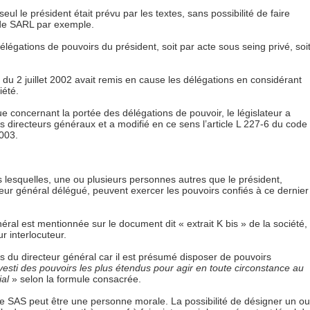
seul le président était prévu par les textes, sans possibilité de faire
de SARL par exemple.
s délégations de pouvoirs du président, soit par acte sous seing privé, soi
du 2 juillet 2002 avait remis en cause les délégations en considérant
iété.
ue concernant la portée des délégations de pouvoir, le législateur a
des directeurs généraux et a modifié en ce sens l’article L 227-6 du code
003.
ns lesquelles, une ou plusieurs personnes autres que le président,
cteur général délégué, peuvent exercer les pouvoirs confiés à ce dernier
al est mentionnée sur le document dit « extrait K bis » de la société,
ur interlocuteur.
s du directeur général car il est présumé disposer de pouvoirs
nvesti des pouvoirs les plus étendus pour agir en toute circonstance au
ial
» selon la formule consacrée.
une SAS peut être une personne morale. La possibilité de désigner un ou