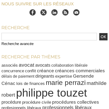
NOUS SUIVRE SUR LES RÉSEAUX
RECHERCHE
Recherche avancée
RECHERCHE PAR THÈMES
avocat
avocats
associés
collaboration libérale
créances commerciales
créance
conflit
concurrence
dirigeants
Gersende
délais de paiement
expertise
marie perrazi
mathilde
Cénac
lois de finances
philippe touzet
robert
procédures collectives
procédure
procédure civile
professionnels libéraux
profesionnels libéraux