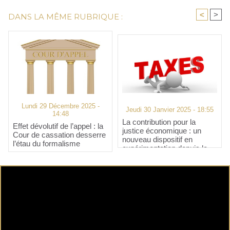
<
>
DANS LA MÊME RUBRIQUE :
Lundi 29 Décembre 2025 -
Jeudi 30 Janvier 2025 - 18:55
14:48
La contribution pour la
Effet dévolutif de l’appel : la
justice économique : un
Cour de cassation desserre
nouveau dispositif en
l’étau du formalisme
expérimentation depuis le
1ᵉʳ janvier 2025