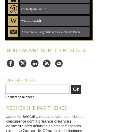
@
contact@touzet.fr
w
www.touzet.fr
7 avenue de la grande armée - 75116 Paris
NOUS SUIVRE SUR LES RÉSEAUX
RECHERCHE
Recherche avancée
RECHERCHE PAR THÈMES
avocat
associés
avocats
collaboration libérale
créance
créances
conflit
concurrence
commerciales
dirigeants
délais de paiement
Gersende Cénac
expertise
lois de finances