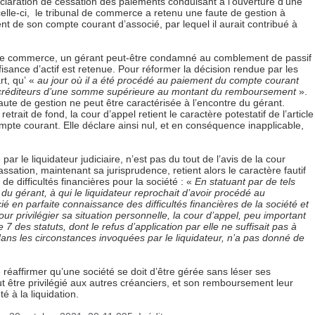
éclaration de cessation des paiements conduisant à l’ouverture d’une
e celle-ci, le tribunal de commerce a retenu une faute de gestion à
t de son compte courant d’associé, par lequel il aurait contribué à
e de commerce, un gérant peut-être condamné au comblement de passif
isance d’actif est retenue. Pour réformer la décision rendue par les
rt, qu’ «
au jour où il a été procédé au paiement du compte courant
t créditeurs d’une somme supérieure au montant du remboursement
».
ute de gestion ne peut être caractérisée à l’encontre du gérant.
 retrait de fond, la cour d’appel retient le caractère potestatif de l’article
pte courant. Elle déclare ainsi nul, et en conséquence inapplicable,
ar le liquidateur judiciaire, n’est pas du tout de l’avis de la cour
ssation, maintenant sa jurisprudence, retient alors le caractère fautif
de difficultés financières pour la société : «
En statuant par de tels
 du gérant, à qui le liquidateur reprochait d’avoir procédé au
en parfaite connaissance des difficultés financières de la société et
our privilégier sa situation personnelle, la cour d’appel, peu important
le 7 des statuts, dont le refus d’application par elle ne suffisait pas à
, dans les circonstances invoquées par le liquidateur, n’a pas donné de
 réaffirmer qu’une société se doit d’être gérée sans léser ses
t être privilégié aux autres créanciers, et son remboursement leur
 à la liquidation.