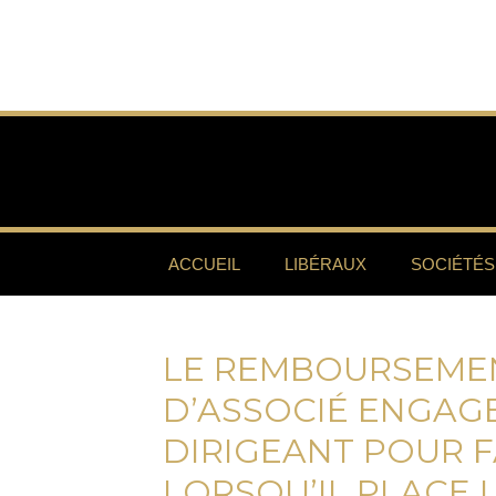
ACCUEIL
LIBÉRAUX
SOCIÉTÉS
LE REMBOURSEME
D’ASSOCIÉ ENGAGE
DIRIGEANT POUR 
LORSQU’IL PLACE 