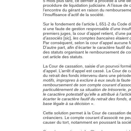
5 mois plus tard, ce dernier a procédé à une d
procédure de liquidation judiciaire. A l’issue d
l’encontre du gérant en raison du remboursemen
l’insuffisance d’actif de la société.
Sur le fondement de l’article L.651-2 du Cod
si une faute de gestion responsable d’une insuff
premiers juges, la cour d’appel retient, d’une pa
d’associés
[sic]
, les comptes bancaires étaien
Par conséquent, selon la cour d’appel aucune fa
D’autre part, afin d’écarter le caractère fautif du
des statuts organisant le remboursement de com
cet article des statuts.
La Cour de cassation, saisie d’un pourvoi formé p
d’appel. L’arrêt d’appel est cassé. La Cour de ca
du retrait des fonds intervenu dans une période 
motifs, impropres à exclure à eux seuls la faute
remboursement de son compte courant d’associé 
particulièrement de sa situation de trésorerie, p
le caractère potestatif qu’elle a attribué à l’artic
écarter le caractère fautif du retrait des fonds
base légale à sa décision
».
Cette solution permet à la Cour de cassation de
créanciers. Le compte courant d’associé ne peu
causer du tort, notamment en poussant la société