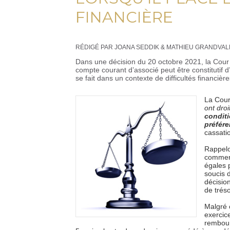
FINANCIÈRE
RÉDIGÉ PAR JOANA SEDDIK & MATHIEU GRANDVAL
Dans une décision du 20 octobre 2021, la Cour
compte courant d’associé peut être constitutif d
se fait dans un contexte de difficultés financière
La Cour
ont dro
condit
préfére
cassati
Rappelon
commerc
égales 
soucis d
décision
de tréso
Malgré 
exercic
rembour