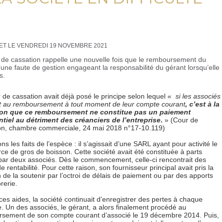
ET LE VENDREDI 19 NOVEMBRE 2021
 de cassation rappelle une nouvelle fois que le remboursement du
’une faute de gestion engageant la responsabilité du gérant lorsqu’elle
s.
 de cassation avait déjà posé le principe selon lequel «
si les associés
it au remboursement à tout moment de leur compte courant
, c’est à la
ion que ce remboursement ne constitue pas un paiement
ntiel au détriment des créanciers de l’entreprise
.
» (Cour de
on, chambre commerciale, 24 mai 2018 n°17-10.119)
s les faits de l’espèce : il s’agissait d’une SARL ayant pour activité le
e de gros de boisson. Cette société avait été constituée à parts
par deux associés. Dès le commencement, celle-ci rencontrait des
e rentabilité. Pour cette raison, son fournisseur principal avait pris la
 de la soutenir par l’octroi de délais de paiement ou par des apports
rerie.
ces aides, la société continuait d’enregistrer des pertes à chaque
e. Un des associés, le gérant, a alors finalement procédé au
sement de son compte courant d’associé le 19 décembre 2014. Puis,