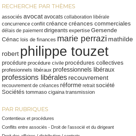
RECHERCHE PAR THÈMES
avocat
avocats
associés
collaboration libérale
créances commerciales
créance
conflit
concurrence
dirigeants
Gersende
délais de paiement
expertise
marie perrazi
mathilde
Cénac
lois de finances
philippe touzet
robert
procédures collectives
procédure
procédure civile
professionnels libéraux
profesionnels libéraux
professions libérales
recouvrement
réforme
société
recouvrement de créances
retrait
Sociétés
tommaso cigaina
transmission
PAR RUBRIQUES
Contentieux et procédures
Conflits entre associés - Droit de l'associé et du dirigeant
Droit des affaires / distribution / contrats