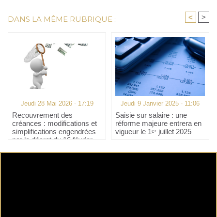
<
>
DANS LA MÊME RUBRIQUE :
Jeudi 28 Mai 2026 - 17:19
Jeudi 9 Janvier 2025 - 11:06
Recouvrement des
Saisie sur salaire : une
créances : modifications et
réforme majeure entrera en
simplifications engendrées
vigueur le 1ᵉʳ juillet 2025
par le décret du 16 février
2026