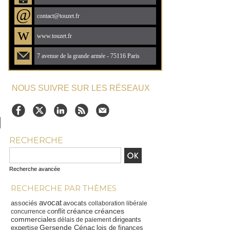
@
contact@touzet.fr
w
www.touzet.fr
7 avenue de la grande armée - 75116 Paris
NOUS SUIVRE SUR LES RÉSEAUX
RECHERCHE
Recherche avancée
RECHERCHE PAR THÈMES
avocat
associés
avocats
collaboration libérale
créance
créances
conflit
concurrence
commerciales
dirigeants
délais de paiement
Gersende Cénac
expertise
lois de finances