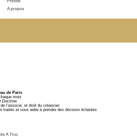
Presse
A propos
eau de Paris
 chaque mois
ar
Doctrine
e l’associé, et droit du créancier.
 traités et vous aider à prendre des décision éclairées
ite A Truc