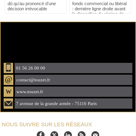
dû qu’au prononcé d’une
fonds commercial ou libéral
décision irrévocable
: dernière ligne droite avant
la disparition du régime de
faveur !
01 56 26 00 00
@
contact@touzet.fr
w
www.touzet.fr
7 avenue de la grande armée - 75116 Paris
NOUS SUIVRE SUR LES RÉSEAUX