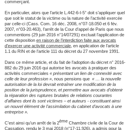
commerçant.
En particulier, alors que l’article L.442-6-I-5° doit s’appliquer quel
que soit le statut de la victime ou la nature de l’activité exercée
par celle-ci (Cass. Com. 16 déc. 2008, n°07-18.050 et 6 fév.
2007, n°03-20.463), l’arrêt de la Cour d’appel de Paris que nous
commentions (29 juin 2016 n°14/07291) excluait l’application de
cette disposition
en raison de l’interdiction faite aux avocats
d’exercer une activité commerciale
, en application de l’article
1.1 du RIN et de l’article 111 du décret du 27 novembre 1991.
Dans ce même article, et du fait de l’adoption du décret n° 2016-
882 du 29 juin 2016 qui autorise les avocats à pratiquer des
activités commerciales
« présentant un lien de connexité avec
celle de leur profession »
, nous pensions que
« … la nouvelle
autorisation de la loi devrait entraîner une modification de la
position de la jurisprudence, et permettre aux avocats d’obtenir
la réparation des ruptures brutales de relations courantes
d’affaires dont ils sont victimes – et auteurs - constituant ainsi
un nouvel élément de l’assimilation du cabinet d’avocats à une
entreprise ».
ème
C’est ainsi qu’un arrêt de la 2
Chambre civile de la Cour de
Cassation, rendu le 3 mai 2018 (n°17-11.926), a admis pour la