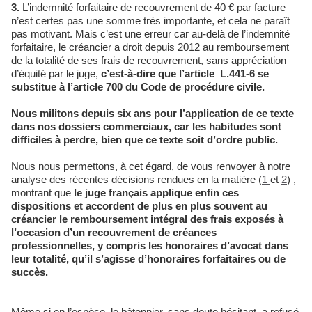
3.
L’indemnité forfaitaire de recouvrement de 40 € par facture
n’est certes pas une somme très importante, et cela ne paraît
pas motivant. Mais c’est une erreur car au-delà de l’indemnité
forfaitaire, le créancier a droit depuis 2012 au remboursement
de la totalité de ses frais de recouvrement, sans appréciation
d’équité par le juge,
c’est-à-dire que l’article L.441-6 se
substitue à l’article 700 du Code de procédure civile.
Nous militons depuis six ans pour l’application de ce texte
dans nos dossiers commerciaux, car les habitudes sont
difficiles à perdre, bien que ce texte soit d’ordre public.
Nous nous permettons, à cet égard, de vous renvoyer à notre
analyse des récentes décisions rendues en la matière (
1
et
2
) ,
montrant que
le juge français applique enfin ces
dispositions et accordent de plus en plus souvent au
créancier le remboursement intégral des frais exposés à
l’occasion d’un recouvrement de créances
professionnelles, y compris les honoraires d’avocat dans
leur totalité, qu’il s’agisse d’honoraires forfaitaires ou de
succès.
Même si en l’espèce, le bâtonnier, sans doute hésitant, a refusé