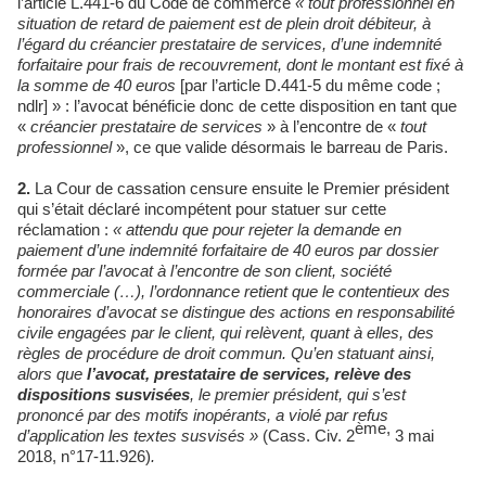
l’article L.441-6 du Code de commerce
« tout professionnel en
situation de retard de paiement est de plein droit débiteur, à
l’égard du créancier prestataire de services, d’une indemnité
forfaitaire pour frais de recouvrement, dont le montant est fixé à
la somme de 40 euros
[par l’article D.441-5 du même code ;
ndlr] » : l’avocat bénéficie donc de cette disposition en tant que
«
créancier prestataire de services
» à l’encontre de «
tout
professionnel
», ce que valide désormais le barreau de Paris.
2.
La Cour de cassation censure ensuite le Premier président
qui s’était déclaré incompétent pour statuer sur cette
réclamation :
« attendu que pour rejeter la demande en
paiement d’une indemnité forfaitaire de 40 euros par dossier
formée par l’avocat à l’encontre de son client, société
commerciale (…), l’ordonnance retient que le contentieux des
honoraires d’avocat se distingue des actions en responsabilité
civile engagées par le client, qui relèvent, quant à elles, des
règles de procédure de droit commun. Qu’en statuant ainsi,
alors que
l’avocat, prestataire de services, relève des
dispositions susvisées
, le premier président, qui s’est
prononcé par des motifs inopérants, a violé par refus
ème,
d’application les textes susvisés »
(Cass. Civ. 2
3 mai
2018, n°17-11.926)
.