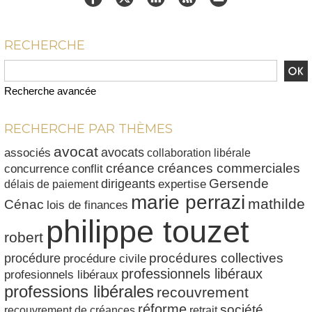
RECHERCHE
Recherche avancée
RECHERCHE PAR THÈMES
avocat
avocats
associés
collaboration libérale
créances commerciales
créance
conflit
concurrence
dirigeants
Gersende
délais de paiement
expertise
marie perrazi
mathilde
Cénac
lois de finances
philippe touzet
robert
procédures collectives
procédure
procédure civile
professionnels libéraux
profesionnels libéraux
professions libérales
recouvrement
réforme
société
recouvrement de créances
retrait