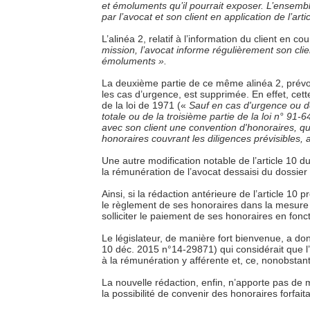
et émoluments qu’il pourrait exposer. L’ensembl
par l’avocat et son client en application de l’ar
L’alinéa 2, relatif à l’information du client en c
mission, l’avocat informe régulièrement son clie
émoluments ».
La deuxième partie de ce même alinéa 2, prévoy
les cas d’urgence, est supprimée. En effet, cett
de la loi de 1971 («
Sauf en cas d'urgence ou de f
totale ou de la troisième partie de la loi n° 91-64
avec son client une convention d'honoraires, q
honoraires couvrant les diligences prévisibles, 
Une autre modification notable de l’article 10 
la rémunération de l’avocat dessaisi du dossier 
Ainsi, si la rédaction antérieure de l’article 1
le règlement de ses honoraires dans la mesure d
solliciter le paiement de ses honoraires en fon
Le législateur, de manière fort bienvenue, a don
10 déc. 2015 n°14-29871) qui considérait que l’
à la rémunération y afférente et, ce, nonobstant l
La nouvelle rédaction, enfin, n’apporte pas de mo
la possibilité de convenir des honoraires forfait