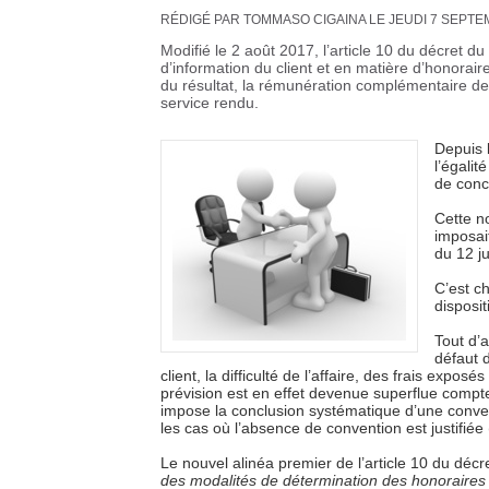
RÉDIGÉ PAR TOMMASO CIGAINA LE JEUDI 7 SEPTE
Modifié le 2 août 2017, l’article 10 du décret du
d’information du client et en matière d’honorai
du résultat, la rémunération complémentaire de 
service rendu.
Depuis l
l’égali
de conc
Cette no
imposai
du 12 j
C’est c
disposit
Tout d’a
défaut d
client, la difficulté de l’affaire, des frais expos
prévision est en effet devenue superflue compte 
impose la conclusion systématique d’une conven
les cas où l’absence de convention est justifiée 
Le nouvel alinéa premier de l’article 10 du déc
des modalités de détermination des honoraires c