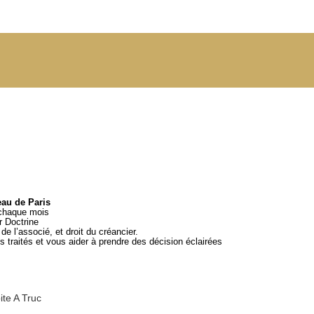
eau de Paris
 chaque mois
ar
Doctrine
e l’associé, et droit du créancier.
 traités et vous aider à prendre des décision éclairées
ite A Truc