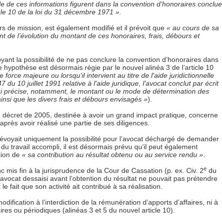
e de ces informations figurent dans la convention d’honoraires conclue
ticle 10 de la loi du 31 décembre 1971 ».
ours de mission, est également modifié et il prévoit que
« au cours de sa
nt de l’évolution du montant de ces honoraires, frais, débours et
ant la possibilité de ne pas conclure la convention d’honoraires dans
e hypothèse est désormais régie par le nouvel alinéa 3 de l’article 10
orce majeure ou lorsqu'il intervient au titre de l'aide juridictionnelle
7 du 10 juillet 1991 relative à l'aide juridique, l'avocat conclut par écrit
ui précise, notamment, le montant ou le mode de détermination des
ainsi que les divers frais et débours envisagés »
).
du décret de 2005, destinée à avoir un grand impact pratique, concerne
après avoir réalisé une partie de ses diligences.
0 prévoyait uniquement la possibilité pour l’avocat déchargé de demander
u travail accompli, il est désormais prévu qu’il peut également
ction de
« sa contribution au résultat obtenu ou au service rendu »
.
e
c mis fin à la jurisprudence de la Cour de Cassation (p. ex. Civ. 2
du
avocat dessaisi avant l’obtention du résultat ne pouvait pas prétendre
e fait que son activité ait contribué à sa réalisation.
dification à l’interdiction de la rémunération d’apports d’affaires, ni à
aires ou périodiques (alinéas 3 et 5 du nouvel article 10).