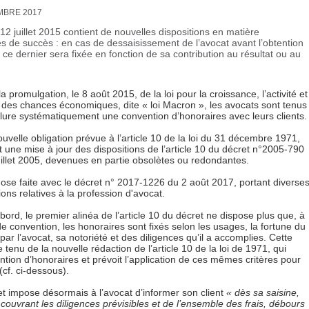
MBRE 2017
 12 juillet 2015 contient de nouvelles dispositions en matière
res de succès : en cas de dessaisissement de l’avocat avant l’obtention
ce dernier sera fixée en fonction de sa contribution au résultat ou au
a promulgation, le 8 août 2015, de la loi pour la croissance, l’activité et
té des chances économiques, dite « loi Macron », les avocats sont tenus
lure systématiquement une convention d’honoraires avec leurs clients.
uvelle obligation prévue à l’article 10 de la loi du 31 décembre 1971,
t une mise à jour des dispositions de l’article 10 du décret n°2005-790
uillet 2005, devenues en partie obsolètes ou redondantes.
hose faite avec le décret n° 2017-1226 du 2 août 2017, portant diverse
ions relatives à la profession d'avocat.
bord, le premier alinéa de l’article 10 du décret ne dispose plus que, à
e convention, les honoraires sont fixés selon les usages, la fortune du
és par l’avocat, sa notoriété et des diligences qu’il a accomplies. Cette
tenu de la nouvelle rédaction de l’article 10 de la loi de 1971, qui
tion d’honoraires et prévoit l’application de ces mêmes critères pour
(cf. ci-dessous).
ret impose désormais à l’avocat d’informer son client
« dès sa saisine,
ouvrant les diligences prévisibles et de l’ensemble des frais, débours