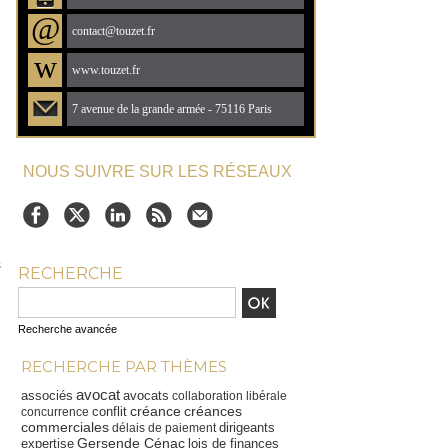
@
contact@touzet.fr
w
www.touzet.fr
7 avenue de la grande armée - 75116 Paris
NOUS SUIVRE SUR LES RÉSEAUX
s
RECHERCHE
Recherche avancée
RECHERCHE PAR THÈMES
avocat
associés
avocats
collaboration libérale
créance
créances
conflit
concurrence
commerciales
dirigeants
délais de paiement
Gersende Cénac
expertise
lois de finances