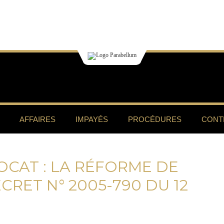
AFFAIRES
IMPAYÉS
PROCÉDURES
CONT
CAT : LA RÉFORME DE
ÉCRET N° 2005-790 DU 12