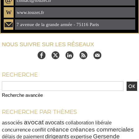
contact@touzet.fr
w
www.touzet.fr
7 avenue de la grande armée - 75116 Paris
NOUS SUIVRE SUR LES RÉSEAUX
RECHERCHE
Recherche avancée
RECHERCHE PAR THÈMES
avocat
avocats
associés
collaboration libérale
créances commerciales
créance
conflit
concurrence
dirigeants
Gersende
délais de paiement
expertise