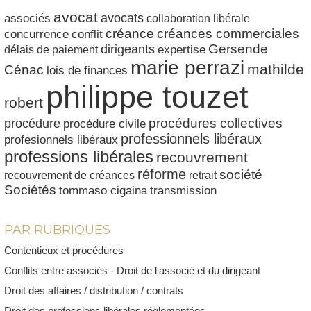
avocat
avocats
associés
collaboration libérale
créances commerciales
créance
conflit
concurrence
dirigeants
Gersende
délais de paiement
expertise
marie perrazi
mathilde
Cénac
lois de finances
philippe touzet
robert
procédures collectives
procédure
procédure civile
professionnels libéraux
profesionnels libéraux
professions libérales
recouvrement
réforme
société
recouvrement de créances
retrait
Sociétés
tommaso cigaina
transmission
PAR RUBRIQUES
Contentieux et procédures
Conflits entre associés - Droit de l'associé et du dirigeant
Droit des affaires / distribution / contrats
Droit des professions libérales réglementées