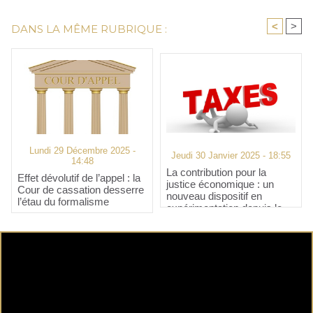
<
>
DANS LA MÊME RUBRIQUE :
Lundi 29 Décembre 2025 -
Jeudi 30 Janvier 2025 - 18:55
14:48
La contribution pour la
Effet dévolutif de l’appel : la
justice économique : un
Cour de cassation desserre
nouveau dispositif en
l’étau du formalisme
expérimentation depuis le
1ᵉʳ janvier 2025