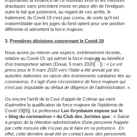
importantes la virulence de ce nouveau virus et les mesures
drastiques sans précédent mises en place afin de l’endiguer,
outre le fait que justement, au regard de ces arrêts, le
traitement, du Covid-19 n’est pas connu, de sorte qu’il est
vraisemblable que les juges du fond optent pour une position
différente et admettent la force majeure.
3.
Premières décisions concernant le Covid-19
Nous avons pu relever une espèce, extrêmement récente,
relative au Covid-19, qui admet la force majeure au bénéfice
[5]
d’un transporteur aérien (Douai, 5 mars 2020[
]) :
«
Le vol
pr
évu pour le 9 mars 2020 vers l'Italie a été
annul
é par les
autorités italiennes en raison des évènements sanitaires liés au
coronavirus. Il s'agit d'une circonstance de force majeure qui
n'est pas imputable au défaut de diligence de l’administration. ».
Ou encore l’arrêt de la Cour d’appel de Colmar qui vient
d’admettre la qualification de force majeure de l’épidémie de
Covid 19[[6]]. Le professeur
Luc Grynbaum expose sur le
« blog du coronavirus » du Club des Juristes que
: «
Saisie
à propos de la rétention administrative d’une personne frappée
par cette mesure elle n’a pas pu le faire en sa présence. En
effet, cette dernière avait été en contact avec des personnels