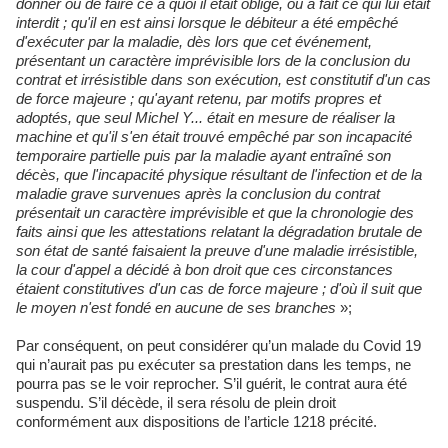
donner ou de faire ce à quoi il était obligé, ou a fait ce qui lui était
interdit ; qu'il en est ainsi lorsque le débiteur a été empêché
d'exécuter par la maladie, dès lors que cet événement,
présentant un caractère imprévisible lors de la conclusion du
contrat et irrésistible dans son exécution, est constitutif d'un cas
de force majeure ; qu'ayant retenu, par motifs propres et
adoptés, que seul Michel Y... était en mesure de réaliser la
machine et qu'il s'en était trouvé empêché par son incapacité
temporaire partielle puis par la maladie ayant entraîné son
décès, que l'incapacité physique résultant de l'infection et de la
maladie grave survenues après la conclusion du contrat
présentait un caractère imprévisible et que la chronologie des
faits ainsi que les attestations relatant la dégradation brutale de
son état de santé faisaient la preuve d'une maladie irrésistible,
la cour d'appel a décidé à bon droit que ces circonstances
étaient constitutives d'un cas de force majeure ; d'où il suit que
le moyen n'est fondé en aucune de ses branches
»;
Par conséquent, on peut considérer qu’un malade du Covid 19
qui n’aurait pas pu exécuter sa prestation dans les temps, ne
pourra pas se le voir reprocher. S’il guérit, le contrat aura été
suspendu. S’il décède, il sera résolu de plein droit
conformément aux dispositions de l’article 1218 précité.