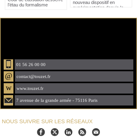
nouveau dispositif en
l’étau du formalisme
expérimentation depuis le
1ᵉʳ janvier 2025
01 56 26 00 00
@
contact@touzet.fr
w
www.touzet.fr
7 avenue de la grande armée - 75116 Paris
NOUS SUIVRE SUR LES RÉSEAUX