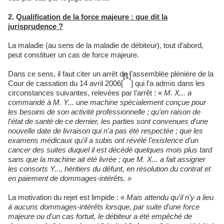
2. Q
ualification de la force majeure : que dit la
jurisprudence ?
La maladie (au sens de la maladie de débiteur), tout d’abord,
peut constituer un cas de force majeure.
Dans ce sens, il faut citer un arrêt de l’assemblée plénière de la
[1]
Cour de cassation du 14 avril 2006[
] qui l’a admis dans les
circonstances suivantes, relevées par l’arrêt : «
M. X... a
commandé à M. Y... une machine spécialement conçue pour
les besoins de son activité professionnelle ; qu'en raison de
l'état de santé de ce dernier, les parties sont convenues d'une
nouvelle date de livraison qui n'a pas été respectée ; que les
examens médicaux qu'il a subis ont révélé l'existence d'un
cancer des suites duquel il est décédé quelques mois plus tard
sans que la machine ait été livrée ; que M. X... a fait assigner
les consorts Y..., héritiers du défunt, en résolution du contrat et
en paiement de dommages-intérêts. »
La motivation du rejet est limpide : «
Mais attendu qu'il n'y a lieu
à aucuns dommages-intérêts lorsque, par suite d'une force
majeure ou d'un cas fortuit, le débiteur a été empêché de