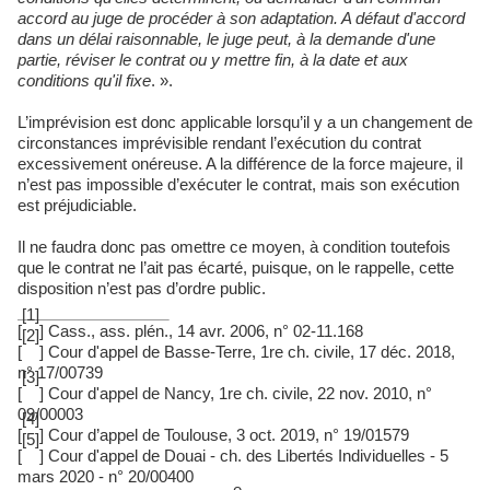
accord au juge de procé
der
à son adaptation. A défaut d'accord
dans un délai raisonnable, le juge peut, à la demande d'une
partie, réviser le contrat ou y mettre fin, à la date et aux
conditions qu'il fixe
. ».
L’imprévision est donc applicable lorsqu’il y a un changement de
circonstances imprévisible rendant l’exécution du contrat
excessivement onéreuse. A la différence de la force majeure, il
n’est pas impossible d’exécuter le contrat, mais son exécution
est préjudiciable.
Il ne faudra donc pas omettre ce moyen, à condition toutefois
que le contrat ne l’ait pas écarté, puisque, on le rappelle, cette
disposition n’est pas d’ordre public.
[1]
[
] Cass., ass. plén., 14 avr. 2006, n° 02-11.168
[2]
[
] Cour d'appel de Basse‐Terre, 1re ch. civile, 17 déc. 2018,
n° 17/00739
[3]
[
] Cour d'appel de Nancy, 1re ch. civile, 22 nov. 2010, n°
09/00003
[4]
[
] Cour d’appel de Toulouse, 3 oct. 2019, n° 19/01579
[5]
[
] Cour d'appel de Douai - ch. des Libertés Individuelles - 5
mars 2020 - n° 20/00400
e