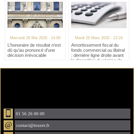
Mercredi 20 Mai 2026 - 14:00
Mardi 25 Mars 2025 - 13:24
L’honoraire de résultat n’est
Amortissement fiscal du
dû qu’au prononcé d’une
fonds commercial ou libéral
décision irrévocable
: dernière ligne droite avant
la disparition du régime de
faveur !
01 56 26 00 00
@
contact@touzet.fr