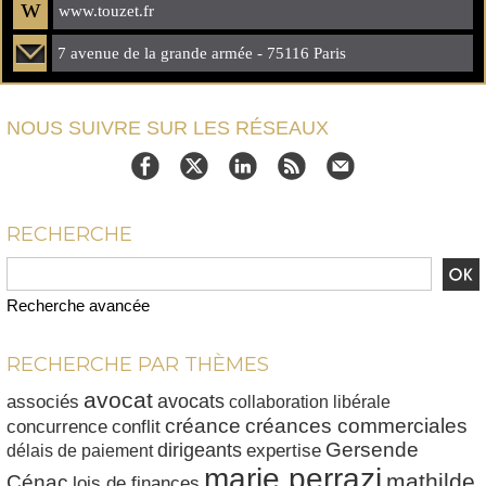
w
www.touzet.fr
7 avenue de la grande armée - 75116 Paris
NOUS SUIVRE SUR LES RÉSEAUX
RECHERCHE
Recherche avancée
RECHERCHE PAR THÈMES
avocat
avocats
associés
collaboration libérale
créances commerciales
créance
conflit
concurrence
dirigeants
Gersende
délais de paiement
expertise
marie perrazi
mathilde
Cénac
lois de finances