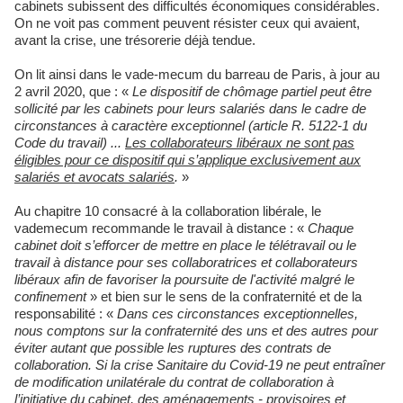
cabinets subissent des difficultés économiques considérables.
On ne voit pas comment peuvent résister ceux qui avaient,
avant la crise, une trésorerie déjà tendue.
On lit ainsi dans le vade-mecum du barreau de Paris, à jour au
2 avril 2020, que : «
Le dispositif de chômage partiel peut être
sollicité par les cabinets pour leurs salariés dans le cadre de
circonstances à caractère exceptionnel (article R. 5122-1 du
Code du travail) ...
Les collaborateurs libéraux ne sont pas
éligibles pour ce dispositif qui s’applique exclusivement aux
salariés et avocats salariés
.
»
Au chapitre 10 consacré à la collaboration libérale, le
vademecum recommande le travail à distance : «
Chaque
cabinet doit s’efforcer de mettre en place le télétravail ou le
travail à distance pour ses collaboratrices et collaborateurs
libéraux afin de favoriser la poursuite de l'activité malgré le
confinement
» et bien sur le sens de la confraternité et de la
responsabilité : «
Dans ces circonstances exceptionnelles,
nous comptons sur la confraternité des uns et des autres pour
éviter autant que possible les ruptures des contrats de
collaboration. Si la crise Sanitaire du Covid-19 ne peut entraîner
de modification unilatérale du contrat de collaboration à
l’initiative du cabinet, des aménagements - provisoires et