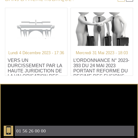
Lundi 4 Décembre 2023 - 17:36
Mercredi 31 Mai 2023 - 18:03
VERS UN
L’ORDONNANCE N° 2023-
DURCISSEMENT PAR LA
393 DU 24 MAI 2023
HAUTE JURIDICTION DE
PORTANT REFORME DU
LA VALORISATION DES
REGIME DES FUSIONS,
TITRES DE SOCIETES
SCISSIONS, APPORTS
NON COTEES
PARTIELS D’ACTIFS ET
OPERATIONS
TRANSFRONTALIERES
DES SOCIETES
COMMERCIALES EST
PARUE
01 56 26 00 00