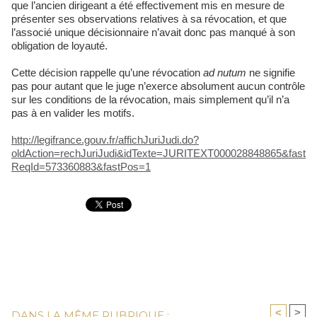
que l’ancien dirigeant a été effectivement mis en mesure de
présenter ses observations relatives à sa révocation, et que
l’associé unique décisionnaire n’avait donc pas manqué à son
obligation de loyauté.
Cette décision rappelle qu’une révocation
ad nutum
ne signifie
pas pour autant que le juge n’exerce absolument aucun contrôle
sur les conditions de la révocation, mais simplement qu’il n’a
pas à en valider les motifs.
http://legifrance.gouv.fr/affichJuriJudi.do?
oldAction=rechJuriJudi&idTexte=JURITEXT000028848865&fast
ReqId=573360883&fastPos=1
<
>
DANS LA MÊME RUBRIQUE :