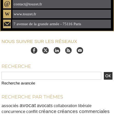
@
contact@touzet.fr
w
www.touzet.fr
7 avenue de la grande armée - 75116 Paris
NOUS SUIVRE SUR LES RÉSEAUX
RECHERCHE
Recherche avancée
RECHERCHE PAR THÈMES
avocat
avocats
associés
collaboration libérale
créances commerciales
créance
conflit
concurrence