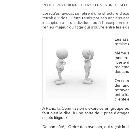
RÉDIGÉ PAR PHILIPPE TOUZET LE VENDREDI 14 O
Lorsqu’un avocat se retire d’une structure d’exer
retrait qui doit lui être remis par ses anciens a
inscription à titre individuel, ou à l’inscription
l’enjeu majeur du litige qui s’ouvre entre les ex
Les ass
remise 
Même si 
mesure 
liberté
règleme
des anc
On comp
demandé 
retrayan
entre le
clientè
A Paris, la Commission d’exercice en groupe est
faut bien le dire, à une sorte de « prise d’otage
sujets litigieux.
De son côté, l’Ordre des avocats, qui reçoit la d