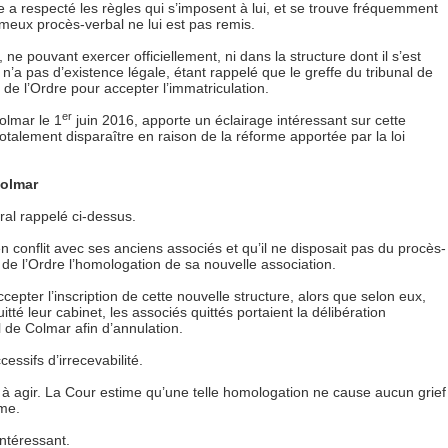
re a respecté les règles qui s’imposent à lui, et se trouve fréquemment
fameux procès-verbal ne lui est pas remis.
, ne pouvant exercer officiellement, ni dans la structure dont il s’est
qui n’a pas d’existence légale, étant rappelé que le greffe du tribunal de
de l’Ordre pour accepter l’immatriculation.
er
olmar le 1
juin 2016, apporte un éclairage intéressant sur cette
s totalement disparaître en raison de la réforme apportée par la loi
Colmar
ral rappelé ci-dessus.
é en conflit avec ses anciens associés et qu’il ne disposait pas du procès-
u de l’Ordre l’homologation de sa nouvelle association.
cepter l’inscription de cette nouvelle structure, alors que selon eux,
tté leur cabinet, les associés quittés portaient la délibération
 de Colmar afin d’annulation.
ssifs d’irrecevabilité.
 à agir. La Cour estime qu’une telle homologation ne cause aucun grief
ime.
intéressant.