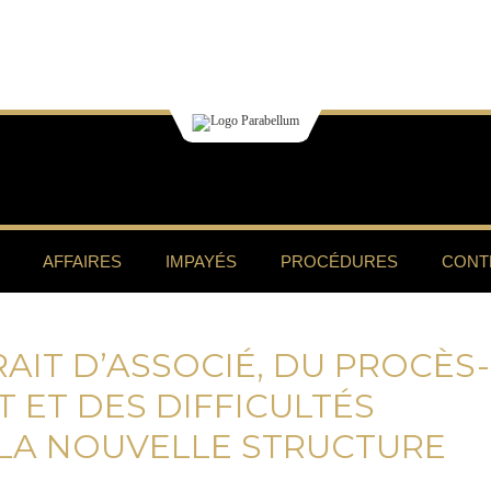
AFFAIRES
IMPAYÉS
PROCÉDURES
CONT
AIT D’ASSOCIÉ, DU PROCÈS-
T ET DES DIFFICULTÉS
 LA NOUVELLE STRUCTURE