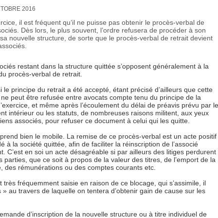
CTOBRE 2016
cice, il est fréquent qu’il ne puisse pas obtenir le procès-verbal de
ssociés. Dès lors, le plus souvent, l’ordre refusera de procéder à son
 de sa nouvelle structure, de sorte que le procès-verbal de retrait devient
 associés.
ociés restant dans la structure quittée s’opposent généralement à la
du procès-verbal de retrait.
le principe du retrait a été accepté, étant précisé d’ailleurs que cette
ne peut être refusée entre avocats compte tenu du principe de la
 d’exercice, et même après l’écoulement du délai de préavis prévu par l
nt intérieur ou les statuts, de nombreuses raisons militent, aux yeux
iens associés, pour refuser ce document à celui qui les quitte.
rend bien le mobile. La remise de ce procès-verbal est un acte positif
à la société quittée, afin de faciliter la réinscription de l’associé
t. C’est en soi un acte désagréable si par ailleurs des litiges perdurent
s parties, que ce soit à propos de la valeur des titres, de l’emport de la
le, des rémunérations ou des comptes courants etc.
 très fréquemment saisie en raison de ce blocage, qui s’assimile, il
s » au travers de laquelle on tentera d’obtenir gain de cause sur les
emande d’inscription de la nouvelle structure ou à titre individuel de