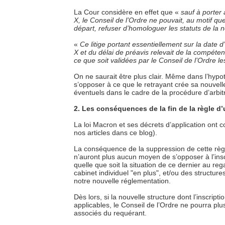
La Cour considère en effet que «
sauf à porter a
X, le Conseil de l’Ordre ne pouvait, au motif qu
départ, refuser d’homologuer les statuts de la 
«
Ce litige portant essentiellement sur la date
X et du délai de préavis relevait de la compéten
ce que soit validées par le Conseil de l’Ordre l
On ne saurait être plus clair. Même dans l’hypot
s’opposer à ce que le retrayant crée sa nouvelle
éventuels dans le cadre de la procédure d’arbit
2. Les conséquences de la fin de la règle d’
La loi Macron et ses décrets d’application ont co
nos articles dans ce blog).
La conséquence de la suppression de cette règle
n’auront plus aucun moyen de s’opposer à l’inscr
quelle que soit la situation de ce dernier au rega
cabinet individuel "en plus", et/ou des structur
notre nouvelle réglementation.
Dès lors, si la nouvelle structure dont l’inscrip
applicables, le Conseil de l’Ordre ne pourra plus
associés du requérant.