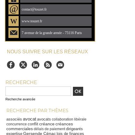
@
contact@touzet.fr
w
www.touzet.fr
7 avenue de la grande armée - 75116 Paris
NOUS SUIVRE SUR LES RÉSEAUX
e
RECHERCHE
Recherche avancée
RECHERCHE PAR THÈMES
avocat
associés
avocats
collaboration libérale
créance
créances
conflit
concurrence
commerciales
dirigeants
délais de paiement
Gersende Cénac
expertise
lois de finances