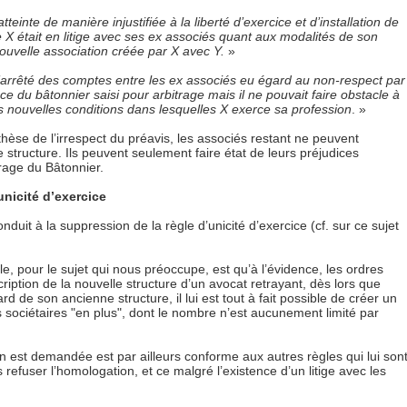
tteinte de manière injustifiée à la liberté d’exercice et d’installation de
e X était en litige avec ses ex associés quant aux modalités de son
nouvelle association créée par X avec Y.
»
 d’arrêté des comptes entre les ex associés eu égard au non-respect par
ce du bâtonnier saisi pour arbitrage mais il ne pouvait faire obstacle à
es nouvelles conditions dans lesquelles X exerce sa profession
. »
hèse de l’irrespect du préavis, les associés restant ne peuvent
 structure. Ils peuvent seulement faire état de leurs préjudices
rage du Bâtonnier.
unicité d’exercice
nduit à la suppression de la règle d’unicité d’exercice (cf. sur ce sujet
, pour le sujet qui nous préoccupe, est qu’à l’évidence, les ordres
iption de la nouvelle structure d’un avocat retrayant, dès lors que
rd de son ancienne structure, il lui est tout à fait possible de créer un
es sociétaires "en plus", dont le nombre n’est aucunement limité par
tion est demandée est par ailleurs conforme aux autres règles qui lui son
 refuser l’homologation, et ce malgré l’existence d’un litige avec les