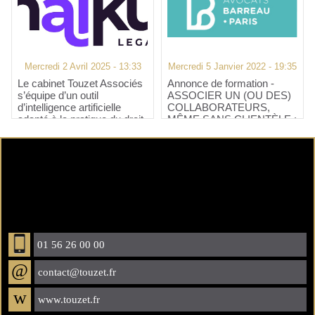
Mercredi 2 Avril 2025 - 13:33
Mercredi 5 Janvier 2022 - 19:35
​Le cabinet Touzet Associés
Annonce de formation -
s’équipe d’un outil
ASSOCIER UN (OU DES)
d’intelligence artificielle
COLLABORATEURS,
adapté à la pratique du droit.
MÊME SANS CLIENTÈLE :
UNE OPPORTUNITÉ
POUR LES CABINETS
01 56 26 00 00
@
contact@touzet.fr
w
www.touzet.fr