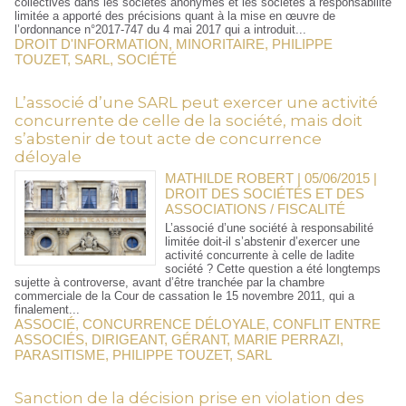
collectives dans les sociétés anonymes et les sociétés à responsabilité
limitée a apporté des précisions quant à la mise en œuvre de
l’ordonnance n°2017-747 du 4 mai 2017 qui a introduit...
DROIT D'INFORMATION
,
MINORITAIRE
,
PHILIPPE
TOUZET
,
SARL
,
SOCIÉTÉ
L’associé d’une SARL peut exercer une activité
concurrente de celle de la société, mais doit
s’abstenir de tout acte de concurrence
déloyale
MATHILDE ROBERT | 05/06/2015
|
DROIT DES SOCIÉTÉS ET DES
ASSOCIATIONS / FISCALITÉ
L’associé d’une société à responsabilité
limitée doit-il s’abstenir d’exercer une
activité concurrente à celle de ladite
société ? Cette question a été longtemps
sujette à controverse, avant d’être tranchée par la chambre
commerciale de la Cour de cassation le 15 novembre 2011, qui a
finalement...
ASSOCIÉ
,
CONCURRENCE DÉLOYALE
,
CONFLIT ENTRE
ASSOCIÉS
,
DIRIGEANT
,
GÉRANT
,
MARIE PERRAZI
,
PARASITISME
,
PHILIPPE TOUZET
,
SARL
Sanction de la décision prise en violation des