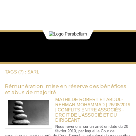
TAGS (7) : SARL
Rémunération, mise en réserve des bénéfices
et abus de majorité
MATHILDE ROBERT ET ABDUL-
REHMAN MOHAMMAD | 26/08/2019
|
CONFLITS ENTRE ASSOCIÉS -
DROIT DE L'ASSOCIÉ ET DU
DIRIGEANT
Nous revenons sur un arrêt en date du 20
février 2019, par lequel la Cour de
cassation a cassé un arrêt de Cour d’appel ayant refusé de reconnaître