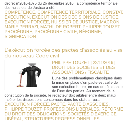
décret n°2016-1875 du 26 décembre 2016, la compétence territoriale
des huissiers de Justice a été...
COMPÉTENCE
,
COMPÉTENCE TERRITORIALE
,
CONSTAT
,
EXÉCUTION
,
EXÉCUTION DES DÉCISIONS DE JUSTICE
,
EXÉCUTION FORCÉE
,
HUISSIER DE JUSTICE
,
MACRON
,
MARIE PERRAZI
,
MATHILDE ROBERT
,
PHILIPPE TOUZET
,
PROCÉDURE
,
PROCÉDURE CIVILE
,
RÉFORME
,
SIGNIFICATION
L’exécution forcée des pactes d’associés au visa
du nouveau Code civil
PHILIPPE TOUZET | 22/11/2016
|
DROIT DES SOCIÉTÉS ET DES
ASSOCIATIONS / FISCALITÉ
L’une des problématiques classiques dans
la mise en place d’un pacte est celle de
son exécution future, en cas de résistance
de l’une des parties. Au moment de la
constitution de la société, le rédacteur doit arbitrer entre deux maux :
insérer les dispositions concernées dans les statuts, ou...
EXÉCUTION FORCÉE
,
PACTE
,
PACTE D'ASSOCIÉS
,
PHILIPPE TOUZET
,
PROFESSIONS LIBÉRALES
,
RÉFORME
DU DROIT DES OBLIGATIONS
,
SOCIÉTÉS D'EXERCICE
LIBÉRAL
,
STRUCTURES PROFESSIONNELLES