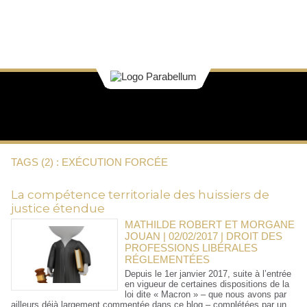
TAGS (2) : EXÉCUTION FORCÉE
La compétence territoriale des huissiers de
justice étendue
MATHILDE ROBERT ET MORGANE
JOUAN | 02/02/2017
|
DROIT DES
PROFESSIONS LIBÉRALES
RÉGLEMENTÉES
Depuis le 1er janvier 2017, suite à l’entrée
en vigueur de certaines dispositions de la
loi dite « Macron » – que nous avons par
ailleurs déjà largement commentée dans ce blog – complétées par un