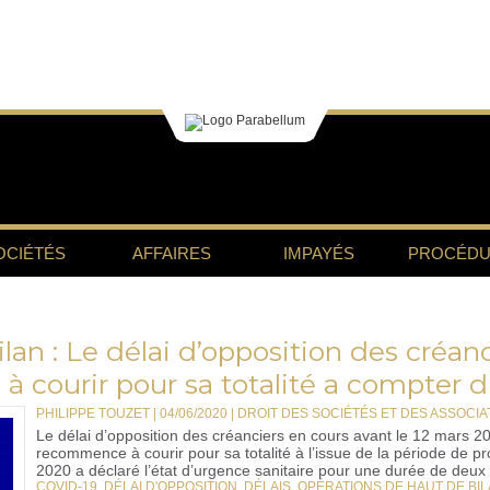
OCIÉTÉS
AFFAIRES
IMPAYÉS
PROCÉDU
an : Le délai d’opposition des créanc
courir pour sa totalité a compter d
PHILIPPE TOUZET | 04/06/2020
|
DROIT DES SOCIÉTÉS ET DES ASSOCIAT
Le délai d’opposition des créanciers en cours avant le 12 mars 2
recommence à courir pour sa totalité à l’issue de la période de pro
2020 a déclaré l’état d’urgence sanitaire pour une durée de deux 
COVID-19
,
DÉLAI D'OPPOSITION
,
DÉLAIS
,
OPÉRATIONS DE HAUT DE BI