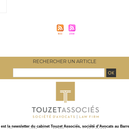
RECHERCHER UN ARTICLE
est la newsletter du cabinet Touzet Associés, société d’Avocats au Barr