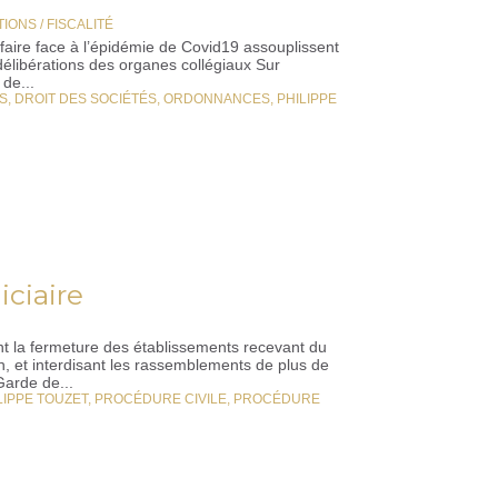
IONS / FISCALITÉ
 faire face à l’épidémie de Covid19 assouplissent
élibérations des organes collégiaux Sur
 de...
S
,
DROIT DES SOCIÉTÉS
,
ORDONNANCES
,
PHILIPPE
iciaire
ant la fermeture des établissements recevant du
n, et interdisant les rassemblements de plus de
Garde de...
LIPPE TOUZET
,
PROCÉDURE CIVILE
,
PROCÉDURE