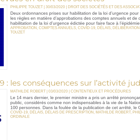
PHILIPPE TOUZET | 30/03/2020
|
DROIT DES SOCIÉTÉS ET DES ASSOCIAT
Deux ordonnances prises sur habilitation de la loi d’urgence pour
les règles en matière d’approbations des comptes annuels et de d
habilitation de la loi d’urgence édictée pour faire face à l’épidémie
APPROBATION
,
COMPTES ANNUELS
,
COVID-19
,
DÉLAIS
,
DÉLIBÉRATION
TOUZET
 : les conséquences sur l’activité jud
MATHILDE ROBERT | 03/03/2020
|
CONTENTIEUX ET PROCÉDURES
Le 14 mars dernier, le premier ministre a pris un arrêté prononç
public, considérés comme non indispensables à la vie de la Natio
100 personnes. Dans la foulée de la publication de cet arrêté, le 
COVID-19
,
DÉLAIS
,
DÉLAIS DE PRESCRIPTION
,
MATHILDE ROBERT
,
PHI
ORDINALE