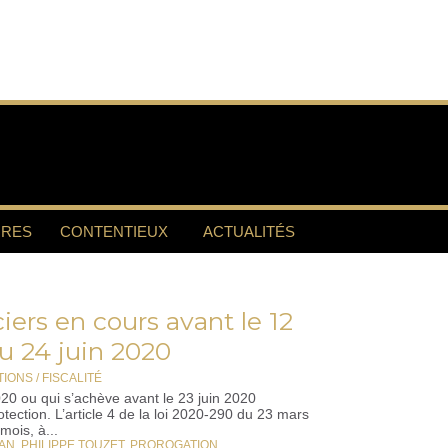
RES
CONTENTIEUX
ACTUALITÉS
iers en cours avant le 12
u 24 juin 2020
IONS / FISCALITÉ
020 ou qui s’achève avant le 23 juin 2020
tection. L’article 4 de la loi 2020-290 du 23 mars
mois, à...
LAN
,
PHILIPPE TOUZET
,
PROROGATION