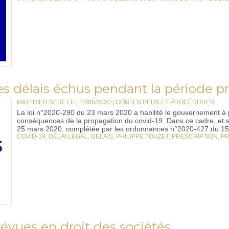
es délais échus pendant la période p
MATTHIEU SERETTI | 14/05/2020
|
CONTENTIEUX ET PROCÉDURES
La loi n°2020-290 du 23 mars 2020 a habilité le gouvernement à 
conséquences de la propagation du covid-19. Dans ce cadre, et s
25 mars 2020, complétée par les ordonnances n°2020-427 du 15 a
COVID-19
,
DÉLAI LÉGAL
,
DÉLAIS
,
PHILIPPE TOUZET
,
PRESCRIPTION
,
PR
révues en droit des sociétés