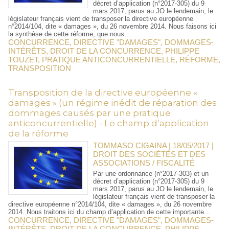
décret d’application (n°2017-305) du 9
mars 2017, parus au JO le lendemain, le
législateur français vient de transposer la directive européenne
n°2014/104, dite « damages », du 26 novembre 2014. Nous faisons ici
la synthèse de cette réforme, que nous...
CONCURRENCE
,
DIRECTIVE "DAMAGES"
,
DOMMAGES-
INTÉRÊTS
,
DROIT DE LA CONCURRENCE
,
PHILIPPE
TOUZET
,
PRATIQUE ANTICONCURRENTIELLE
,
RÉFORME
,
TRANSPOSITION
Transposition de la directive européenne «
damages » (un régime inédit de réparation des
dommages causés par une pratique
anticoncurrentielle) - Le champ d’application
de la réforme
TOMMASO CIGAINA | 18/05/2017
|
DROIT DES SOCIÉTÉS ET DES
ASSOCIATIONS / FISCALITÉ
Par une ordonnance (n°2017-303) et un
décret d’application (n°2017-305) du 9
mars 2017, parus au JO le lendemain, le
législateur français vient de transposer la
directive européenne n°2014/104, dite « damages », du 26 novembre
2014. Nous traitons ici du champ d’application de cette importante...
CONCURRENCE
,
DIRECTIVE "DAMAGES"
,
DOMMAGES-
INTÉRÊTS
,
DROIT DE LA CONCURRENCE
,
PHILIPPE