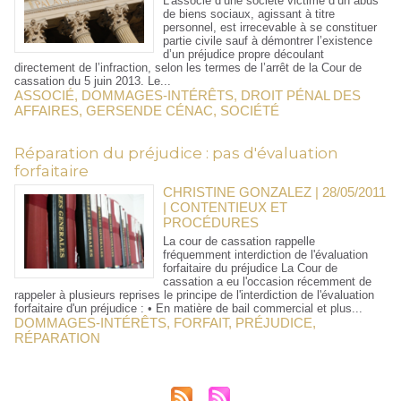
L’associé d’une société victime d’un abus
de biens sociaux, agissant à titre
personnel, est irrecevable à se constituer
partie civile sauf à démontrer l’existence
d’un préjudice propre découlant
directement de l’infraction, selon les termes de l’arrêt de la Cour de
cassation du 5 juin 2013. Le...
ASSOCIÉ
,
DOMMAGES-INTÉRÊTS
,
DROIT PÉNAL DES
AFFAIRES
,
GERSENDE CÉNAC
,
SOCIÉTÉ
Réparation du préjudice : pas d'évaluation
forfaitaire
CHRISTINE GONZALEZ | 28/05/2011
|
CONTENTIEUX ET
PROCÉDURES
La cour de cassation rappelle
fréquemment interdiction de l'évaluation
forfaitaire du préjudice La Cour de
cassation a eu l'occasion récemment de
rappeler à plusieurs reprises le principe de l'interdiction de l'évaluation
forfaitaire d'un préjudice : • En matière de bail commercial et plus...
DOMMAGES-INTÉRÊTS
,
FORFAIT
,
PRÉJUDICE
,
RÉPARATION