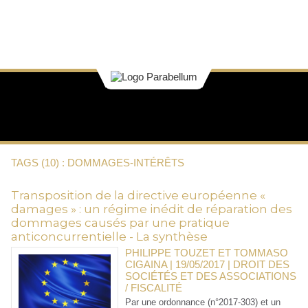
TAGS (10) : DOMMAGES-INTÉRÊTS
Transposition de la directive européenne «
damages » : un régime inédit de réparation des
dommages causés par une pratique
anticoncurrentielle - La synthèse
PHILIPPE TOUZET ET TOMMASO
CIGAINA | 19/05/2017
|
DROIT DES
SOCIÉTÉS ET DES ASSOCIATIONS
/ FISCALITÉ
Par une ordonnance (n°2017-303) et un