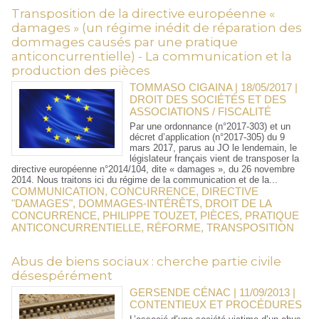
Transposition de la directive européenne «
damages » (un régime inédit de réparation des
dommages causés par une pratique
anticoncurrentielle) - La communication et la
production des pièces
TOMMASO CIGAINA | 18/05/2017
|
DROIT DES SOCIÉTÉS ET DES
ASSOCIATIONS / FISCALITÉ
Par une ordonnance (n°2017-303) et un
décret d’application (n°2017-305) du 9
mars 2017, parus au JO le lendemain, le
législateur français vient de transposer la
directive européenne n°2014/104, dite « damages », du 26 novembre
2014. Nous traitons ici du régime de la communication et de la...
COMMUNICATION
,
CONCURRENCE
,
DIRECTIVE
"DAMAGES"
,
DOMMAGES-INTÉRÊTS
,
DROIT DE LA
CONCURRENCE
,
PHILIPPE TOUZET
,
PIÈCES
,
PRATIQUE
ANTICONCURRENTIELLE
,
RÉFORME
,
TRANSPOSITION
Abus de biens sociaux : cherche partie civile
désespérément
GERSENDE CÉNAC | 11/09/2013
|
CONTENTIEUX ET PROCÉDURES