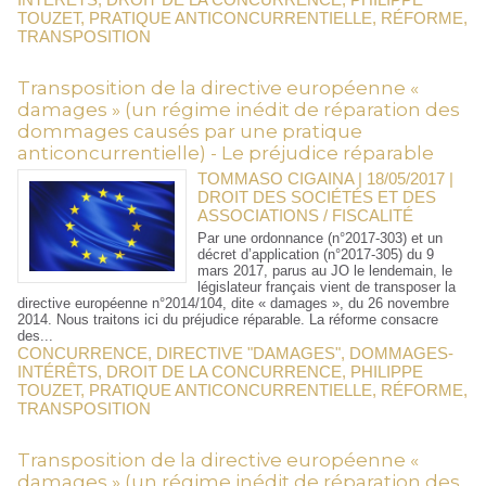
TOUZET
,
PRATIQUE ANTICONCURRENTIELLE
,
RÉFORME
,
TRANSPOSITION
Transposition de la directive européenne «
damages » (un régime inédit de réparation des
dommages causés par une pratique
anticoncurrentielle) - Le préjudice réparable
TOMMASO CIGAINA | 18/05/2017
|
DROIT DES SOCIÉTÉS ET DES
ASSOCIATIONS / FISCALITÉ
Par une ordonnance (n°2017-303) et un
décret d’application (n°2017-305) du 9
mars 2017, parus au JO le lendemain, le
législateur français vient de transposer la
directive européenne n°2014/104, dite « damages », du 26 novembre
2014. Nous traitons ici du préjudice réparable. La réforme consacre
des...
CONCURRENCE
,
DIRECTIVE "DAMAGES"
,
DOMMAGES-
INTÉRÊTS
,
DROIT DE LA CONCURRENCE
,
PHILIPPE
TOUZET
,
PRATIQUE ANTICONCURRENTIELLE
,
RÉFORME
,
TRANSPOSITION
Transposition de la directive européenne «
damages » (un régime inédit de réparation des