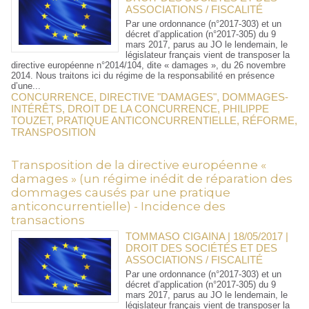
ASSOCIATIONS / FISCALITÉ
Par une ordonnance (n°2017-303) et un
décret d’application (n°2017-305) du 9
mars 2017, parus au JO le lendemain, le
législateur français vient de transposer la
directive européenne n°2014/104, dite « damages », du 26 novembre
2014. Nous traitons ici du régime de la responsabilité en présence
d’une...
CONCURRENCE
,
DIRECTIVE "DAMAGES"
,
DOMMAGES-
INTÉRÊTS
,
DROIT DE LA CONCURRENCE
,
PHILIPPE
TOUZET
,
PRATIQUE ANTICONCURRENTIELLE
,
RÉFORME
,
TRANSPOSITION
Transposition de la directive européenne «
damages » (un régime inédit de réparation des
dommages causés par une pratique
anticoncurrentielle) - Incidence des
transactions
TOMMASO CIGAINA | 18/05/2017
|
DROIT DES SOCIÉTÉS ET DES
ASSOCIATIONS / FISCALITÉ
Par une ordonnance (n°2017-303) et un
décret d’application (n°2017-305) du 9
mars 2017, parus au JO le lendemain, le
législateur français vient de transposer la