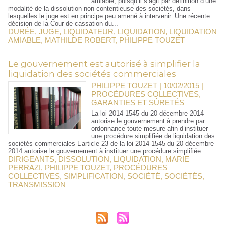
amiable, puisqu’il s’agit par définition d’une
modalité de la dissolution non-contentieuse des sociétés, dans
lesquelles le juge est en principe peu amené à intervenir. Une récente
décision de la Cour de cassation du...
DURÉE
,
JUGE
,
LIQUIDATEUR
,
LIQUIDATION
,
LIQUIDATION
AMIABLE
,
MATHILDE ROBERT
,
PHILIPPE TOUZET
Le gouvernement est autorisé à simplifier la
liquidation des sociétés commerciales
PHILIPPE TOUZET | 10/02/2015
|
PROCÉDURES COLLECTIVES,
GARANTIES ET SÛRETÉS
La loi 2014-1545 du 20 décembre 2014
autorise le gouvernement à prendre par
ordonnance toute mesure afin d’instituer
une procédure simplifiée de liquidation des
sociétés commerciales L’article 23 de la loi 2014-1545 du 20 décembre
2014 autorise le gouvernement à instituer une procédure simplifiée...
DIRIGEANTS
,
DISSOLUTION
,
LIQUIDATION
,
MARIE
PERRAZI
,
PHILIPPE TOUZET
,
PROCÉDURES
COLLECTIVES
,
SIMPLIFICATION
,
SOCIÉTÉ
,
SOCIÉTÉS
,
TRANSMISSION