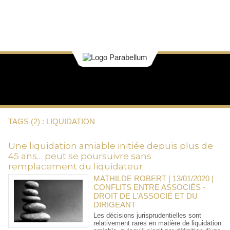
TAGS (2) : LIQUIDATION
Une liquidation amiable initiée depuis plus de
45 ans… peut se poursuivre sans
remplacement du liquidateur
MATHILDE ROBERT | 13/01/2020
|
CONFLITS ENTRE ASSOCIÉS -
DROIT DE L'ASSOCIÉ ET DU
DIRIGEANT
Les décisions jurisprudentielles sont
relativement rares en matière de liquidation