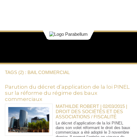
TAGS (2) : BAIL COMMERCIAL
Parution du décret d’application de la loi PINEL
sur la réforme du régime des baux
commerciaux
MATHILDE ROBERT | 02/03/2015
|
DROIT DES SOCIÉTÉS ET DES
ASSOCIATIONS / FISCALITÉ
Le décret d’application de la loi PINEL
dans son volet réformant le droit des baux
commerciaux a été adopté le 3 novembre
dernier. Il permet l’entrée en vigueur de