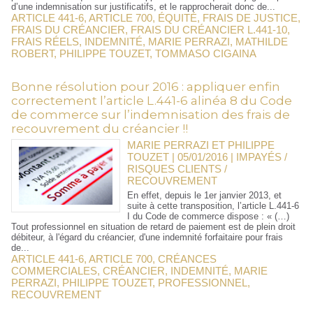
d’une indemnisation sur justificatifs, et le rapprocherait donc de...
ARTICLE 441-6
,
ARTICLE 700
,
ÉQUITÉ
,
FRAIS DE JUSTICE
,
FRAIS DU CRÉANCIER
,
FRAIS DU CRÉANCIER L.441-10
,
FRAIS RÉELS
,
INDEMNITÉ
,
MARIE PERRAZI
,
MATHILDE
ROBERT
,
PHILIPPE TOUZET
,
TOMMASO CIGAINA
Bonne résolution pour 2016 : appliquer enfin
correctement l’article L.441-6 alinéa 8 du Code
de commerce sur l’indemnisation des frais de
recouvrement du créancier !!
MARIE PERRAZI ET PHILIPPE
TOUZET | 05/01/2016
|
IMPAYÉS /
RISQUES CLIENTS /
RECOUVREMENT
En effet, depuis le 1er janvier 2013, et
suite à cette transposition, l’article L.441-6
I du Code de commerce dispose : « (…)
Tout professionnel en situation de retard de paiement est de plein droit
débiteur, à l'égard du créancier, d'une indemnité forfaitaire pour frais
de...
ARTICLE 441-6
,
ARTICLE 700
,
CRÉANCES
COMMERCIALES
,
CRÉANCIER
,
INDEMNITÉ
,
MARIE
PERRAZI
,
PHILIPPE TOUZET
,
PROFESSIONNEL
,
RECOUVREMENT