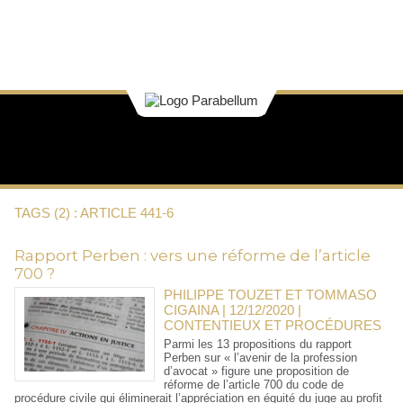
TAGS (2) : ARTICLE 441-6
Rapport Perben : vers une réforme de l’article
700 ?
PHILIPPE TOUZET ET TOMMASO
CIGAINA | 12/12/2020
|
CONTENTIEUX ET PROCÉDURES
Parmi les 13 propositions du rapport
Perben sur « l’avenir de la profession
d’avocat » figure une proposition de
réforme de l’article 700 du code de
procédure civile qui éliminerait l’appréciation en équité du juge au profit