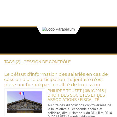
TAGS (2) : CESSION DE CONTRÔLE
Le défaut d'information des salariés en cas de
cession d'une participation majoritaire n’est
plus sanctionné par la nullité de la cession
PHILIPPE TOUZET | 08/10/2015
|
DROIT DES SOCIÉTÉS ET DES
ASSOCIATIONS / FISCALITÉ
Au titre des dispositions controversées de
la loi relative à l’économie sociale et
solidaire, dite « Hamon » du 31 juillet 2014
(n°2014-856) figurait l’obligation