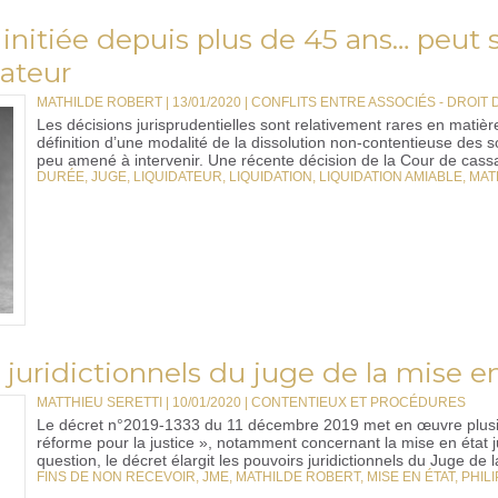
initiée depuis plus de 45 ans… peut 
ateur
MATHILDE ROBERT | 13/01/2020
|
CONFLITS ENTRE ASSOCIÉS - DROIT 
Les décisions jurisprudentielles sont relativement rares en matière 
définition d’une modalité de la dissolution non-contentieuse des so
peu amené à intervenir. Une récente décision de la Cour de cassa
DURÉE
,
JUGE
,
LIQUIDATEUR
,
LIQUIDATION
,
LIQUIDATION AMIABLE
,
MAT
 juridictionnels du juge de la mise e
MATTHIEU SERETTI | 10/01/2020
|
CONTENTIEUX ET PROCÉDURES
Le décret n°2019-1333 du 11 décembre 2019 met en œuvre plusieu
réforme pour la justice », notamment concernant la mise en état j
question, le décret élargit les pouvoirs juridictionnels du Juge de l
FINS DE NON RECEVOIR
,
JME
,
MATHILDE ROBERT
,
MISE EN ÉTAT
,
PHIL