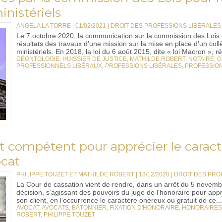
inistériels
ANGELA LA TORRE | 01/02/2021
|
DROIT DES PROFESSIONS LIBÉRALE
Le 7 octobre 2020, la communication sur la commission des Lois d
résultats des travaux d’une mission sur la mise en place d’un coll
ministériels. En 2018, la loi du 6 août 2015, dite « loi Macron », ré
DÉONTOLOGIE
,
HUISSIER DE JUSTICE
,
MATHILDE ROBERT
,
NOTAIRE
,
O
PROFESSIONNELS LIBÉRAUX
,
PROFESSIONS LIBÉRALES
,
PROFESSIO
st compétent pour apprécier le carac
ocat
PHILIPPE TOUZET ET MATHILDE ROBERT | 18/12/2020
|
DROIT DES PRO
La Cour de cassation vient de rendre, dans un arrêt du 5 novembre
décision, s’agissant des pouvoirs du juge de l’honoraire pour app
son client, en l’occurrence le caractère onéreux ou gratuit de ce...
AVOCAT
,
AVOCATS
,
BÂTONNIER
,
FIXATION D'HONORAIRE
,
HONORAIRES
ROBERT
,
PHILIPPE TOUZET