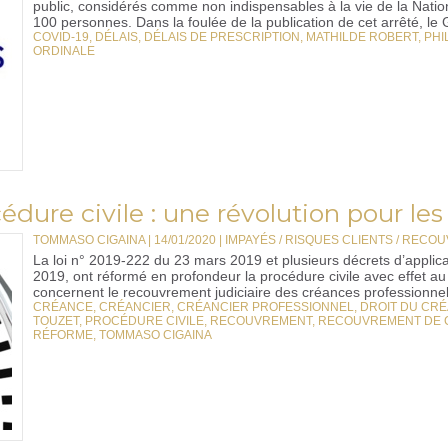
public, considérés comme non indispensables à la vie de la Natio
100 personnes. Dans la foulée de la publication de cet arrêté, le 
COVID-19
,
DÉLAIS
,
DÉLAIS DE PRESCRIPTION
,
MATHILDE ROBERT
,
PHI
ORDINALE
dure civile : une révolution pour les 
TOMMASO CIGAINA | 14/01/2020
|
IMPAYÉS / RISQUES CLIENTS / REC
La loi n° 2019-222 du 23 mars 2019 et plusieurs décrets d’applic
2019, ont réformé en profondeur la procédure civile avec effet a
concernent le recouvrement judiciaire des créances professionnell
CRÉANCE
,
CRÉANCIER
,
CRÉANCIER PROFESSIONNEL
,
DROIT DU CR
TOUZET
,
PROCÉDURE CIVILE
,
RECOUVREMENT
,
RECOUVREMENT DE 
RÉFORME
,
TOMMASO CIGAINA