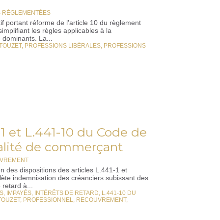
S RÉGLEMENTÉES
 portant réforme de l’article 10 du règlement
implifiant les règles applicables à la
 dominants. La...
 TOUZET
,
PROFESSIONS LIBÉRALES
,
PROFESSIONS
-1 et L.441-10 du Code de
qualité de commerçant
OUVREMENT
 des dispositions des articles L.441-1 et
ète indemnisation des créanciers subissant des
 retard à...
S
,
IMPAYÉS
,
INTÉRÊTS DE RETARD
,
L.441-10 DU
TOUZET
,
PROFESSIONNEL
,
RECOUVREMENT
,