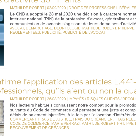
MATHILDE ROBERT | 02/09/2020
|
DROIT DES PROFESSIONS LIBÉRALE
Le CNB a adopté le 28 mai 2020 une décision à caractère normatif
intérieur national (RIN) de la profession d’avocat, généralisant et s
communication de avocats s’agissant de leurs domaines d’activité
AVOCAT
,
DÉMARCHAGE
,
DÉONTOLOGIE
,
MATHILDE ROBERT
,
PHILIPPE
REGLEMENTÉES
,
PUBLICITÉ
,
PUBLICITÉ DE L'AVOCAT
firme l’application des articles L.441
fessionnels, qu’ils aient ou non la 
MATHILDE ROBERT | 26/08/2020
|
IMPAYÉS / RISQUES CLIENTS / REC
Nos lecteurs habituels connaissent notre combat pour la promotion
suivants du Code de commerce qui permettent une juste et compl
délais de paiement injustifiés, à la fois par l’allocation d‘intérêts de
COMMERÇANT
,
FRAIS DE JUSTICE
,
FRAIS DU CRÉANCIER
,
FRAIS RÉEL
CODE DE COMMERCE
,
MARIE PERRAZI
,
MATHILDE ROBERT
,
PHILIPPE 
RECOUVREMENT DE CRÉANCES