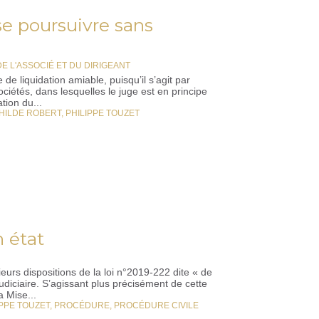
se poursuivre sans
DE L'ASSOCIÉ ET DU DIRIGEANT
de liquidation amiable, puisqu’il s’agit par
ciétés, dans lesquelles le juge est en principe
tion du...
HILDE ROBERT
,
PHILIPPE TOUZET
n état
rs dispositions de la loi n°2019-222 dite « de
udiciaire. S’agissant plus précisément de cette
a Mise...
IPPE TOUZET
,
PROCÉDURE
,
PROCÉDURE CIVILE