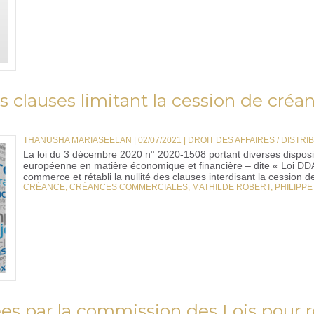
des clauses limitant la cession de cr
THANUSHA MARIASEELAN | 02/07/2021
|
DROIT DES AFFAIRES / DISTRI
La loi du 3 décembre 2020 n° 2020-1508 portant diverses disposit
européenne en matière économique et financière – dite « Loi DDA
commerce et rétabli la nullité des clauses interdisant la cession d
CRÉANCE
,
CRÉANCES COMMERCIALES
,
MATHILDE ROBERT
,
PHILIPPE
ées par la commission des Lois pour 