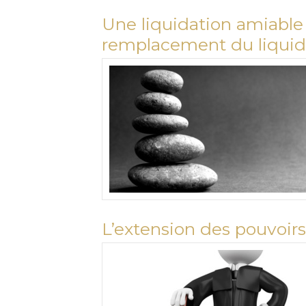
Une liquidation amiable 
remplacement du liquid
L’extension des pouvoirs