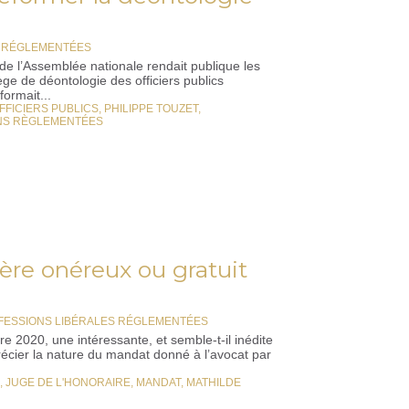
S RÉGLEMENTÉES
e l’Assemblée nationale rendait publique les
ège de déontologie des officiers publics
formait...
FFICIERS PUBLICS
,
PHILIPPE TOUZET
,
NS RÈGLEMENTÉES
tère onéreux ou gratuit
FESSIONS LIBÉRALES RÉGLEMENTÉES
 2020, une intéressante, et semble-t-il inédite
récier la nature du mandat donné à l’avocat par
,
JUGE DE L'HONORAIRE
,
MANDAT
,
MATHILDE