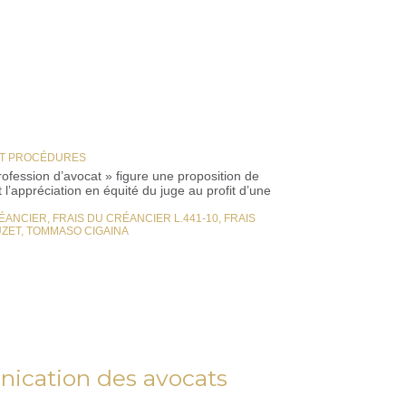
ET PROCÉDURES
rofession d’avocat » figure une proposition de
 l’appréciation en équité du juge au profit d’une
RÉANCIER
,
FRAIS DU CRÉANCIER L.441-10
,
FRAIS
UZET
,
TOMMASO CIGAINA
nication des avocats