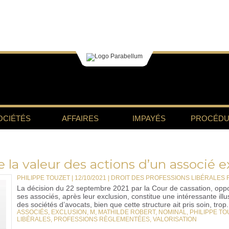
OCIÉTÉS
AFFAIRES
IMPAYÉS
PROCÉDU
 la valeur des actions d’un associé e
PHILIPPE TOUZET | 12/10/2021
|
DROIT DES PROFESSIONS LIBÉRALES
La décision du 22 septembre 2021 par la Cour de cassation, oppos
ses associés, après leur exclusion, constitue une intéressante illus
des sociétés d’avocats, bien que cette structure ait pris soin, trop.
ASSOCIÉS
,
EXCLUSION
,
M
,
MATHILDE ROBERT
,
NOMINAL
,
PHILIPPE TO
LIBÉRALES
,
PROFESSIONS RÈGLEMENTÉES
,
VALORISATION