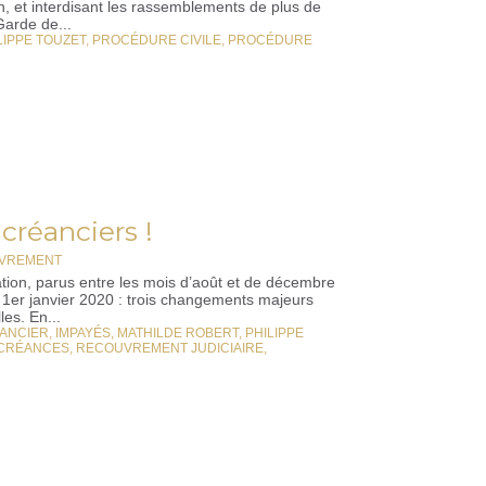
n, et interdisant les rassemblements de plus de
Garde de...
LIPPE TOUZET
,
PROCÉDURE CIVILE
,
PROCÉDURE
créanciers !
OUVREMENT
ation, parus entre les mois d’août et de décembre
u 1er janvier 2020 : trois changements majeurs
es. En...
ÉANCIER
,
IMPAYÉS
,
MATHILDE ROBERT
,
PHILIPPE
CRÉANCES
,
RECOUVREMENT JUDICIAIRE
,