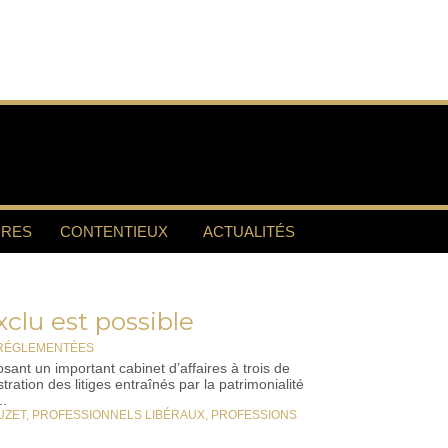
RES
CONTENTIEUX
ACTUALITÉS
xclu est possible
 RÉGLEMENTÉES
ant un important cabinet d’affaires à trois de
tration des litiges entraînés par la patrimonialité
..
UZET
,
PROFESSIONNELS LIBÉRAUX
,
PROFESSIONS