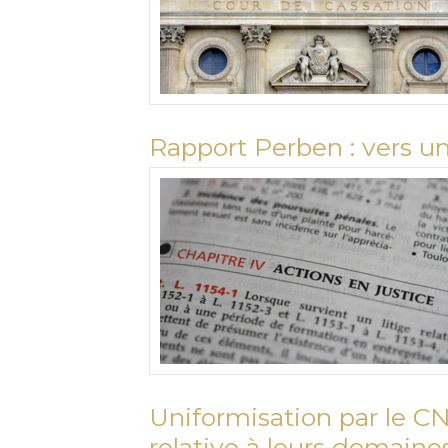
Rapport Perben : vers un
Uniformisation par le C
relative à leurs domaine