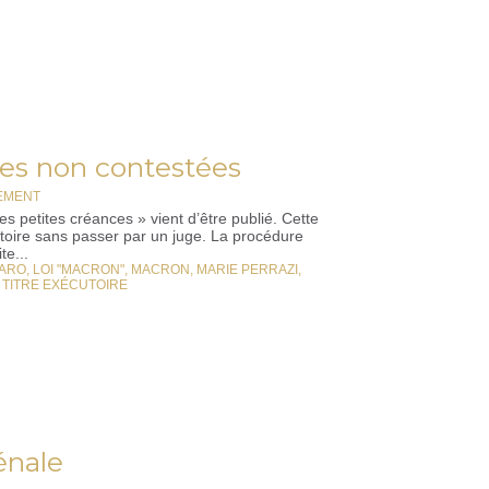
es non contestées
REMENT
s petites créances » vient d’être publié. Cette
toire sans passer par un juge. La procédure
te...
VARO
,
LOI "MACRON"
,
MACRON
,
MARIE PERRAZI
,
,
TITRE EXÉCUTOIRE
énale