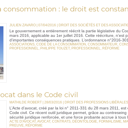
 consommation : le droit est constant
JULIEN ZAVARO | 07/04/2016
|
DROIT DES SOCIÉTÉS ET DES ASSOCIATIO
Le gouvernement a entièrement réécrit la partie législative du 
mars 2016, applicable au 1er juillet 2016. Cette réécriture, n’est
d’importantes conséquences pratiques. L’ordonnance n°2016-301
ASSOCIATIONS
,
CODE DE LA CONSOMMATION
,
CONSOMMATEUR
,
CON
PROFESSIONNEL
,
PHILIPPE TOUZET
,
PROFESSIONNEL
,
RÉFORME
vocat dans le Code civil
MATHILDE ROBERT | 28/03/2016
|
DROIT DES PROFESSIONS LIBÉRALE
L’Acte d’avocat, créé par la loi n° 2011-331 du 28 mars 2011, est
Code civil. Ce récent outil juridique permet, grâce au contresein
sécurité juridique renforcée, et une force probante accrue à tous l
ACTE D'AVOCAT
,
AVOCAT
,
CONTRATS
,
DÉONTOLOGIE
,
FORMALISME
,
MA
PREUVE
,
RÉFORME