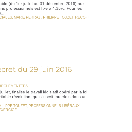
icable (du 1er juillet au 31 décembre 2016) aux
s professionnels est fixé à 4,35%. Pour les
...
CIALES
,
MARIE PERRAZI
,
PHILIPPE TOUZET
,
RECOFI
,
cret du 29 juin 2016
 RÉGLEMENTÉES
t, finalise le travail législatif opéré par la loi
table révolution, qui s’inscrit toutefois dans un
HILIPPE TOUZET
,
PROFESSIONNELS LIBÉRAUX
,
'EXERCICE