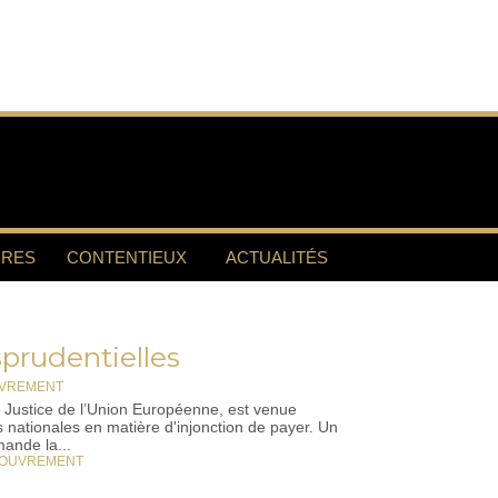
RES
CONTENTIEUX
ACTUALITÉS
sprudentielles
OUVREMENT
e Justice de l’Union Européenne, est venue
s nationales en matière d'injonction de payer. Un
mande la...
OUVREMENT