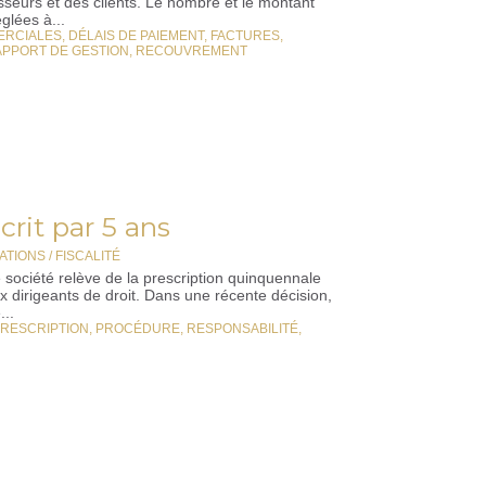
sseurs et des clients. Le nombre et le montant
glées à...
ERCIALES
,
DÉLAIS DE PAIEMENT
,
FACTURES
,
PPORT DE GESTION
,
RECOUVREMENT
crit par 5 ans
TIONS / FISCALITÉ
e société relève de la prescription quinquennale
x dirigeants de droit. Dans une récente décision,
...
RESCRIPTION
,
PROCÉDURE
,
RESPONSABILITÉ
,