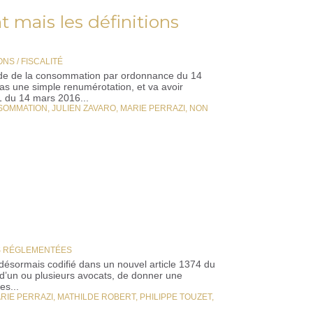
 mais les définitions
NS / FISCALITÉ
Code de la consommation par ordonnance du 14
 pas une simple renumérotation, et va avoir
 du 14 mars 2016...
SOMMATION
,
JULIEN ZAVARO
,
MARIE PERRAZI
,
NON
S RÉGLEMENTÉES
 désormais codifié dans un nouvel article 1374 du
g d’un ou plusieurs avocats, de donner une
es...
RIE PERRAZI
,
MATHILDE ROBERT
,
PHILIPPE TOUZET
,