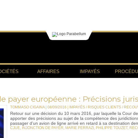
OCIÉTÉS
AFFAIRES
IMPAYÉS
PROCÉDU
e payer européenne : Précisions juri
TOMMASO CIGAINA | 08/09/2016
|
IMPAYÉS / RISQUES CLIENTS / REC
Retour sur une décision du 10 mars 2016, par laquelle la Cour d
apporter des précisions au sujet de la compétence des juridiction
passager d’un avion de ligne arrivé en retard à sa destination de
CJUE
,
INJONCTION DE PAYER
,
MARIE PERRAZI
,
PHILIPPE TOUZET
,
REC