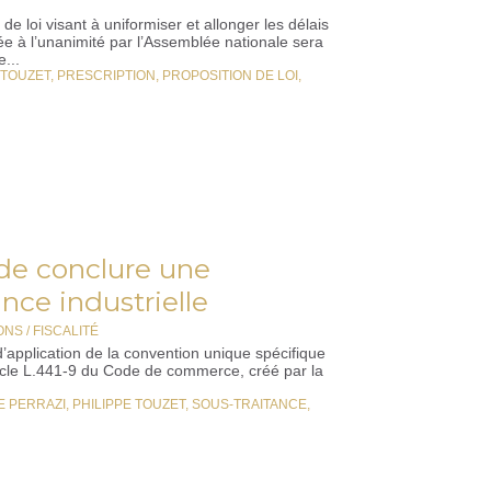
 loi visant à uniformiser et allonger les délais
ée à l’unanimité par l’Assemblée nationale sera
...
 TOUZET
,
PRESCRIPTION
,
PROPOSITION DE LOI
,
 de conclure une
nce industrielle
NS / FISCALITÉ
d’application de la convention unique spécifique
article L.441-9 du Code de commerce, créé par la
E PERRAZI
,
PHILIPPE TOUZET
,
SOUS-TRAITANCE
,