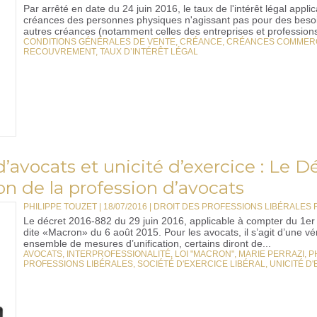
Par arrêté en date du 24 juin 2016, le taux de l'intérêt légal appl
créances des personnes physiques n'agissant pas pour des besoin
autres créances (notamment celles des entreprises et professions
CONDITIONS GÉNÉRALES DE VENTE
,
CRÉANCE
,
CRÉANCES COMMER
RECOUVREMENT
,
TAUX D’INTÉRÊT LÉGAL
avocats et unicité d’exercice : Le Dé
on de la profession d’avocats
PHILIPPE TOUZET | 18/07/2016
|
DROIT DES PROFESSIONS LIBÉRALES
Le décret 2016-882 du 29 juin 2016, applicable à compter du 1er juille
dite «Macron» du 6 août 2015. Pour les avocats, il s’agit d’une véri
ensemble de mesures d’unification, certains diront de...
AVOCATS
,
INTERPROFESSIONALITÉ
,
LOI "MACRON"
,
MARIE PERRAZI
,
P
PROFESSIONS LIBÉRALES
,
SOCIÉTÉ D'EXERCICE LIBÉRAL
,
UNICITÉ D