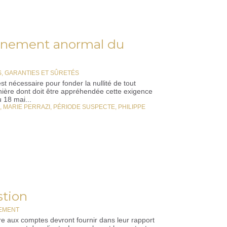
ionnement anormal du
, GARANTIES ET SÛRETÉS
t nécessaire pour fonder la nullité de tout
anière dont doit être appréhendée cette exigence
 18 mai...
,
MARIE PERRAZI
,
PÉRIODE SUSPECTE
,
PHILIPPE
stion
REMENT
re aux comptes devront fournir dans leur rapport