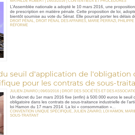
MATHILDE ROBERT | 14/03/2016
|
CONTENTIEUX ET PROCÉDURES
L’Assemblée nationale a adopté le 10 mars 2016, une proposition de
de prescription en matière pénale. Cette proposition de loi, adopt
bientôt soumise au vote du Sénat. Elle pourrait porter les délais de
DROIT PÉNAL
,
DROIT PÉNAL DES AFFAIRES
,
MARIE PERRAZI
,
PHILIPPE
RÉFORME
u seuil d'application de l'obligation
ique pour les contrats de sous-traita
JULIEN ZAVARO | 09/03/2016
|
DROIT DES SOCIÉTÉS ET DES ASSOCIATIO
Un décret du 1er mars 2016 fixe (enfin) à 500.000 euros le seuil 
obligatoire dans les contrats de sous-traitance industrielle de l’
loi Hamon du 17 mars 2014. La loi « consommation »...
CONVENTION UNIQUE SPÉCIFIQUE
,
JULIEN ZAVARO
,
LOI HAMON
,
MARI
SOUS-TRAITANT