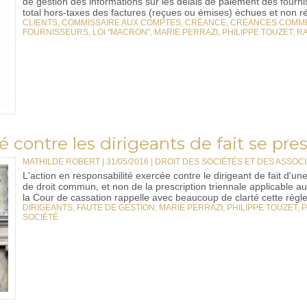
de gestion des informations sur les délais de paiement des fourni
total hors-taxes des factures (reçues ou émises) échues et non ré
CLIENTS
,
COMMISSAIRE AUX COMPTES
,
CRÉANCE
,
CRÉANCES COMM
FOURNISSEURS
,
LOI "MACRON"
,
MARIE PERRAZI
,
PHILIPPE TOUZET
,
RA
é contre les dirigeants de fait se pres
MATHILDE ROBERT | 31/05/2016
|
DROIT DES SOCIÉTÉS ET DES ASSOCIA
L'action en responsabilité exercée contre le dirigeant de fait d'un
de droit commun, et non de la prescription triennale applicable au
la Cour de cassation rappelle avec beaucoup de clarté cette règle
DIRIGEANTS
,
FAUTE DE GESTION
,
MARIE PERRAZI
,
PHILIPPE TOUZET
,
P
SOCIÉTÉ